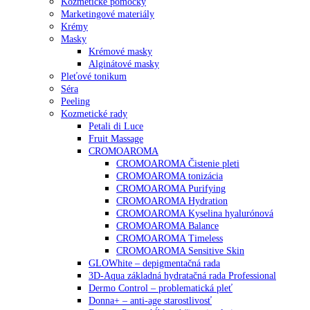
Kozmetické pomôcky
Marketingové materiály
Krémy
Masky
Krémové masky
Alginátové masky
Pleťové tonikum
Séra
Peeling
Kozmetické rady
Petali di Luce
Fruit Massage
CROMOAROMA
CROMOAROMA Čistenie pleti
CROMOAROMA tonizácia
CROMOAROMA Purifying
CROMOAROMA Hydration
CROMOAROMA Kyselina hyalurónová
CROMOAROMA Balance
CROMOAROMA Timeless
CROMOAROMA Sensitive Skin
GLOWhite – depigmentačná rada
3D-Aqua základná hydratačná rada Professional
Dermo Control – problematická pleť
Donna+ – anti-age starostlivosť