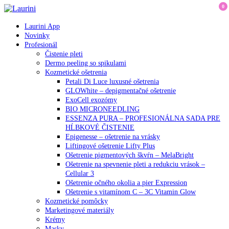
0
Laurini App
Novinky
Profesionál
Čistenie pleti
Dermo peeling so spikulami
Kozmetické ošetrenia
Petali Di Luce luxusné ošetrenia
GLOWhite – depigmentačné ošetrenie
ExoCell exozómy
BIO MICRONEEDLING
ESSENZA PURA – PROFESIONÁLNA SADA PRE
HĹBKOVÉ ČISTENIE
Epigenesse – ošetrenie na vrásky
Liftingové ošetrenie Lifty Plus
Ošetrenie pigmentových škvŕn – MelaBright
Ošetrenie na spevnenie pleti a redukciu vrások –
Cellular 3
Ošetrenie očného okolia a pier Expression
Ošetrenie s vitamínom C – 3C Vitamin Glow
Kozmetické pomôcky
Marketingové materiály
Krémy
Masky