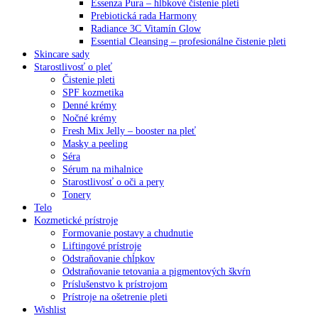
Essenza Pura – hĺbkové čistenie pleti
Prebiotická rada Harmony
Radiance 3C Vitamín Glow
Essential Cleansing – profesionálne čistenie pleti
Skincare sady
Starostlivosť o pleť
Čistenie pleti
SPF kozmetika
Denné krémy
Nočné krémy
Fresh Mix Jelly – booster na pleť
Masky a peeling
Séra
Sérum na mihalnice
Starostlivosť o oči a pery
Tonery
Telo
Kozmetické prístroje
Formovanie postavy a chudnutie
Liftingové prístroje
Odstraňovanie chĺpkov
Odstraňovanie tetovania a pigmentových škvŕn
Príslušenstvo k prístrojom
Prístroje na ošetrenie pleti
Wishlist