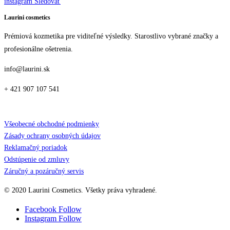
instagram
Sledovať
Laurini cosmetics
Prémiová kozmetika pre viditeľné výsledky. Starostlivo vybrané značky a
profesionálne ošetrenia.
info@laurini.sk
+ 421 907 107 541
Všeobecné obchodné podmienky
Zásady ochrany osobných údajov
Reklamačný poriadok
Odstúpenie od zmluvy
Záručný a pozáručný servis
© 2020 Laurini Cosmetics. Všetky práva vyhradené.
Facebook
Follow
Instagram
Follow