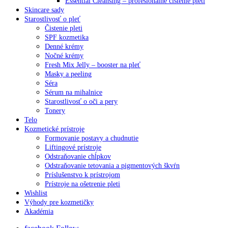
Essential Cleansing – profesionálne čistenie pleti
Skincare sady
Starostlivosť o pleť
Čistenie pleti
SPF kozmetika
Denné krémy
Nočné krémy
Fresh Mix Jelly – booster na pleť
Masky a peeling
Séra
Sérum na mihalnice
Starostlivosť o oči a pery
Tonery
Telo
Kozmetické prístroje
Formovanie postavy a chudnutie
Liftingové prístroje
Odstraňovanie chĺpkov
Odstraňovanie tetovania a pigmentových škvŕn
Príslušenstvo k prístrojom
Prístroje na ošetrenie pleti
Wishlist
Výhody pre kozmetičky
Akadémia