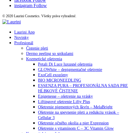
facebook
Follow
instagram
Follow
© 2020 Laurini Cosmetics. Všetky práva vyhradené.
Laurini App
Novinky
Profesionál
Čistenie pleti
Dermo peeling so spikulami
Kozmetické ošetrenia
Petali Di Luce luxusné ošetrenia
GLOWhite – depigmentačné ošetrenie
ExoCell exozómy
BIO MICRONEEDLING
ESSENZA PURA – PROFESIONÁLNA SADA PRE
HĹBKOVÉ ČISTENIE
Epigenesse – ošetrenie na vrásky
Liftingové ošetrenie Lifty Plus
Ošetrenie pigmentových škvŕn – MelaBright
Ošetrenie na spevnenie pleti a redukciu vrások –
Cellular 3
Ošetrenie očného okolia a pier Expression
Ošetrenie s vitamínom C – 3C Vitamin Glow