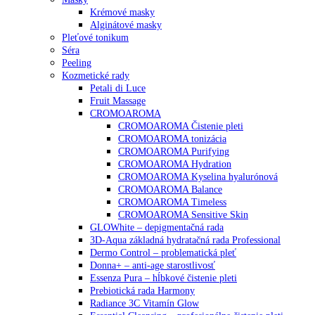
Krémové masky
Alginátové masky
Pleťové tonikum
Séra
Peeling
Kozmetické rady
Petali di Luce
Fruit Massage
CROMOAROMA
CROMOAROMA Čistenie pleti
CROMOAROMA tonizácia
CROMOAROMA Purifying
CROMOAROMA Hydration
CROMOAROMA Kyselina hyalurónová
CROMOAROMA Balance
CROMOAROMA Timeless
CROMOAROMA Sensitive Skin
GLOWhite – depigmentačná rada
3D-Aqua základná hydratačná rada Professional
Dermo Control – problematická pleť
Donna+ – anti-age starostlivosť
Essenza Pura – hĺbkové čistenie pleti
Prebiotická rada Harmony
Radiance 3C Vitamín Glow