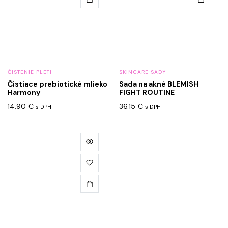
ČISTENIE PLETI
SKINCARE SADY
Čistiace prebiotické mlieko
Sada na akné BLEMISH
Harmony
FIGHT ROUTINE
14.90
€
36.15
€
s DPH
s DPH