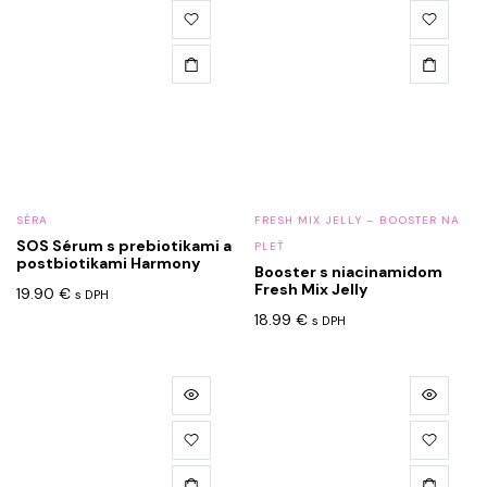
SÉRA
FRESH MIX JELLY – BOOSTER NA
SOS Sérum s prebiotikami a
PLEŤ
postbiotikami Harmony
Booster s niacinamidom
Fresh Mix Jelly
19.90
€
s DPH
18.99
€
s DPH