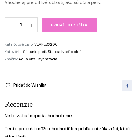
Vhodné aj pre citlivé oblasti, ako sú oči a pery.
Aqua
PRIDAŤ DO KOŠÍKA
Vital
čistiace
mlieko
Katalógové číslo:
VEANLQX200
na
Kategórie:
Čistenie pleti
,
Starostlivosť o pleť
hĺbkovú
Značky:
Aqua Vital
,
hydratácia
hydratáciu
pleti
quantity
Pridať do Wishlist
Recenzie
Nikto zatiaľ nepridal hodnotenie.
Tento produkt môžu ohodnotiť len prihlásení zákazníci, ktorí