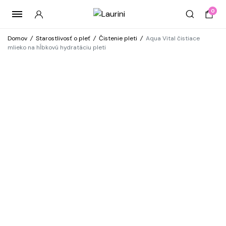
0
Domov
/
Starostlivosť o pleť
/
Čistenie pleti
/
Aqua Vital čistiace
mlieko na hĺbkovú hydratáciu pleti