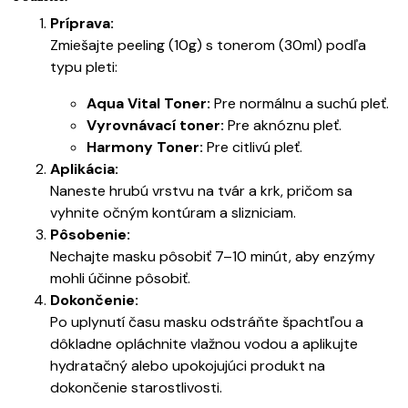
Príprava:
Zmiešajte peeling (10g) s tonerom (30ml) podľa
typu pleti:
Aqua Vital Toner:
Pre normálnu a suchú pleť.
Vyrovnávací toner:
Pre aknóznu pleť.
Harmony Toner:
Pre citlivú pleť.
Aplikácia:
Naneste hrubú vrstvu na tvár a krk, pričom sa
vyhnite očným kontúram a slizniciam.
Pôsobenie:
Nechajte masku pôsobiť 7–10 minút, aby enzýmy
mohli účinne pôsobiť.
Dokončenie:
Po uplynutí času masku odstráňte špachtľou a
dôkladne opláchnite vlažnou vodou a aplikujte
hydratačný alebo upokojujúci produkt na
dokončenie starostlivosti.