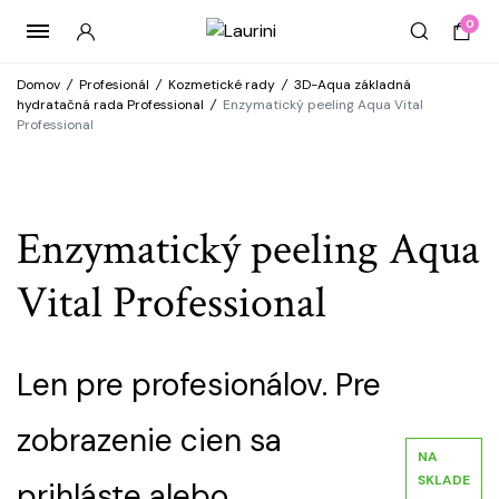
0
Domov
/
Profesionál
/
Kozmetické rady
/
3D-Aqua základná
hydratačná rada Professional
/
Enzymatický peeling Aqua Vital
Professional
Enzymatický peeling Aqua
Vital Professional
Len pre profesionálov. Pre
zobrazenie cien sa
NA
SKLADE
prihláste alebo