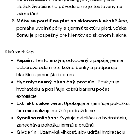
zložiek živočíšneho pôvodu a nie je testovaný na
zvieratách.
Môže sa použiť na pleť so sklonom k ​​akné?
Áno,
pomáha uvoľniť póry a zjemniť textúru pleti, vďaka
čomu je prospešný pre klientky so sklonom k ​​akné.
Kľúčové zložky:
Papaín
: Tento enzým, odvodený z papáje, jemne
odbúrava odumreté kožné bunky a podporuje
hladšiu a jemnejšiu textúru.
Hydrolyzovaný pšeničný proteín
: Poskytuje
hydratáciu a posilňuje kožnú bariéru počas
exfoliácie.
Extrakt z aloe vera
: Upokojuje a zjemňuje pokožku,
čím minimalizuje možné podráždenie.
Kyselina mliečna
: Zvyšuje exfoliáciu a hydratáciu,
zanecháva pokožku jemnú a pružnú.
Glycerín
: Uzamyká vlhkosť, aby udržal hydratáciu