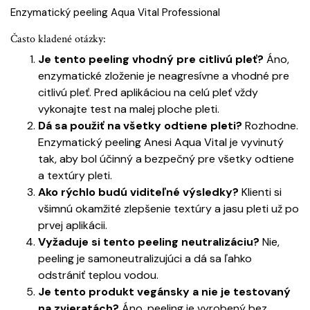
Enzymatický peeling Aqua Vital Professional
Často kladené otázky:
Je tento peeling vhodný pre citlivú pleť?
Áno,
enzymatické zloženie je neagresívne a vhodné pre
citlivú pleť. Pred aplikáciou na celú pleť vždy
vykonajte test na malej ploche pleti.
Dá sa použiť na všetky odtiene pleti?
Rozhodne.
Enzymatický peeling Anesi Aqua Vital je vyvinutý
tak, aby bol účinný a bezpečný pre všetky odtiene
a textúry pleti.
Ako rýchlo budú viditeľné výsledky?
Klienti si
všimnú okamžité zlepšenie textúry a jasu pleti už po
prvej aplikácii.
Vyžaduje si tento peeling neutralizáciu?
Nie,
peeling je samoneutralizujúci a dá sa ľahko
odstrániť teplou vodou.
Je tento produkt vegánsky a nie je testovaný
na zvieratách?
Áno, peeling je vyrobený bez