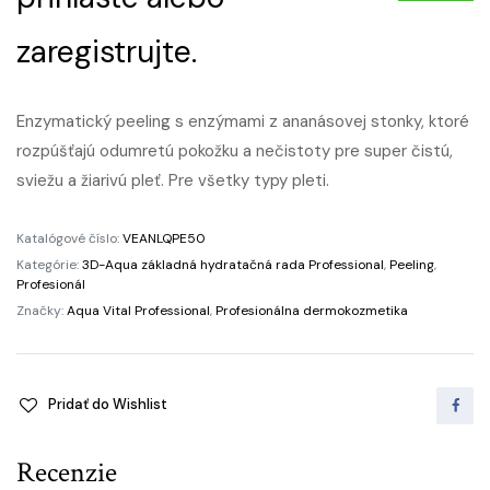
zaregistrujte.
Enzymatický peeling ​​s enzýmami z ananásovej stonky, ktoré
rozpúšťajú odumretú pokožku a nečistoty pre super čistú,
sviežu a žiarivú pleť. Pre všetky typy pleti.
Katalógové číslo:
VEANLQPE50
Kategórie:
3D-Aqua základná hydratačná rada Professional
,
Peeling
,
Profesionál
Značky:
Aqua Vital Professional
,
Profesionálna dermokozmetika
Pridať do Wishlist
Recenzie