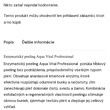
Nikto zatiaľ nepridal hodnotenie.
Tento produkt môžu ohodnotiť len prihlásení zákazníci, ktorí
si ho kúpili.
Popis
Ďalšie informácie
Enzymatický peeling Aqua Vital Professional
Enzymatický peeling Aqua Vital Professional ponúka hĺbkový
peeling bez podráždenia, prispôsobiteľný všetkým typom
pleti. Obsahuje ananásové kmeňové enzýmy, ktoré
efektívne rozpúšťajú odumreté bunky a nečistoty, čím
zanechávajú pleť dokonale čistú, sviežu a žiarivú. Kombinácia
exfoliačných a regeneračných vlastností peelingu stimuluje
obnovu buniek, zjemňuje textúru pleti a zlepšuje jej celkový
vzhľad.