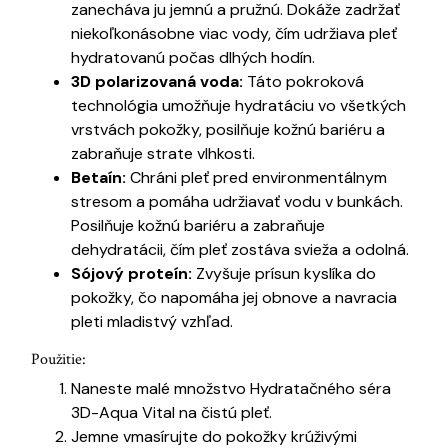
zanecháva ju jemnú a pružnú. Dokáže zadržať
niekoľkonásobne viac vody, čím udržiava pleť
hydratovanú počas dlhých hodín.
3D polarizovaná voda:
Táto pokroková
technológia umožňuje hydratáciu vo všetkých
vrstvách pokožky, posilňuje kožnú bariéru a
zabraňuje strate vlhkosti.
Betaín:
Chráni pleť pred environmentálnym
stresom a pomáha udržiavať vodu v bunkách.
Posilňuje kožnú bariéru a zabraňuje
dehydratácii, čím pleť zostáva svieža a odolná.
Sójový proteín:
Zvyšuje prísun kyslíka do
pokožky, čo napomáha jej obnove a navracia
pleti mladistvý vzhľad.
Použitie:
Naneste malé množstvo Hydratačného séra
3D-Aqua Vital na čistú pleť.
Jemne vmasírujte do pokožky krúživými