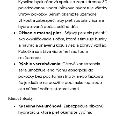
Kyselina hyalurónová spolu so zapuzdrenou 3D
polarizovanou vodou hĺbkovo hydratuje všetky
vrstvy pokožky. Sérum okamžite uzamkne
vlhkosť a zabezpečí, aby pleť zostala vláčna a
hydratovaná počas celého dňa.
Oživenie matnej pleti:
Sójový proteín pôsobí
ako okysličovacia zložka, ktorá stimuluje bunky
a navracia unavenú kožu svieži a zdravý vzhľad.
Pokožka sa stáva viditeľne hladšou a
rozžiarenou.
Rýchle vstrebávanie:
Gélová konzistencia
séra umožňuje jeho rýchlu absorpciu do
pokožky bez pocitu mastnoty alebo ťažkosti,
čo je ideálne na použitie pod make-up alebo
ako súčasť nočnej starostlivosti.
Kľúčové zložky:
Kyselina hyalurónová:
Zabezpečuje hĺbkovú
hydratáciu, ktorá pleť okamžite vypĺňa,