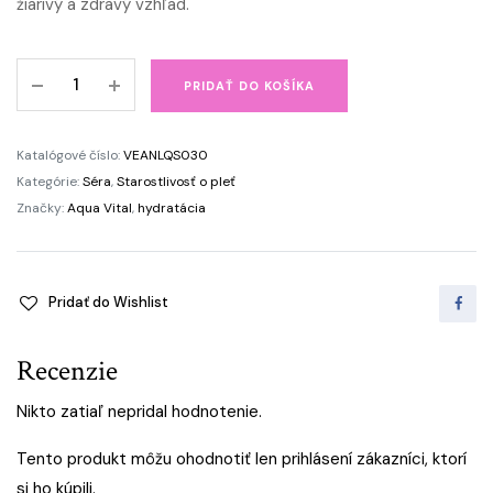
žiarivý a zdravý vzhľad.
Hydratačné
PRIDAŤ DO KOŠÍKA
sérum
3D-
Aqua
Katalógové číslo:
VEANLQS030
Vital
Kategórie:
Séra
,
Starostlivosť o pleť
quantity
Značky:
Aqua Vital
,
hydratácia
Pridať do Wishlist
Recenzie
Nikto zatiaľ nepridal hodnotenie.
Tento produkt môžu ohodnotiť len prihlásení zákazníci, ktorí
si ho kúpili.