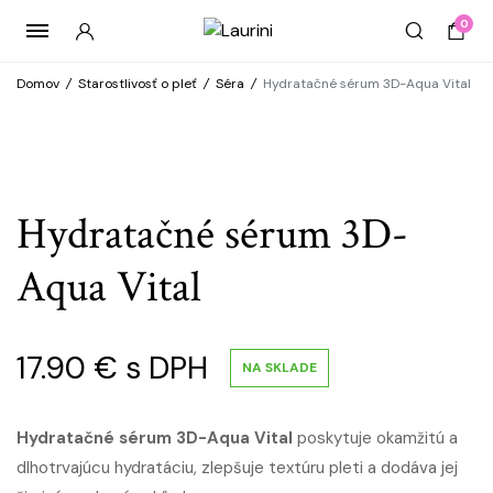
0
Domov
/
Starostlivosť o pleť
/
Séra
/
Hydratačné sérum 3D-Aqua Vital
Hydratačné sérum 3D-
Aqua Vital
17.90
€
s DPH
NA SKLADE
Hydratačné sérum 3D-Aqua Vital
poskytuje okamžitú a
dlhotrvajúcu hydratáciu, zlepšuje textúru pleti a dodáva jej