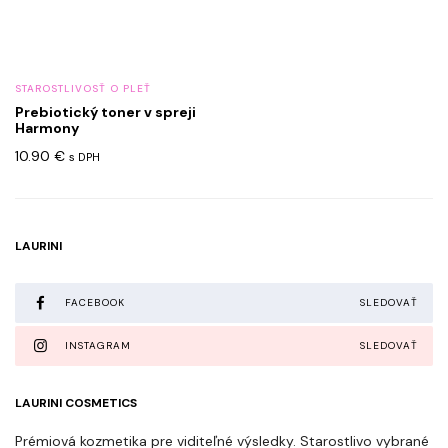
STAROSTLIVOSŤ O PLEŤ
Prebiotický toner v spreji
Harmony
10.90
€
s DPH
LAURINI
FACEBOOK
SLEDOVAŤ
INSTAGRAM
SLEDOVAŤ
LAURINI COSMETICS
Prémiová kozmetika pre viditeľné výsledky. Starostlivo vybrané