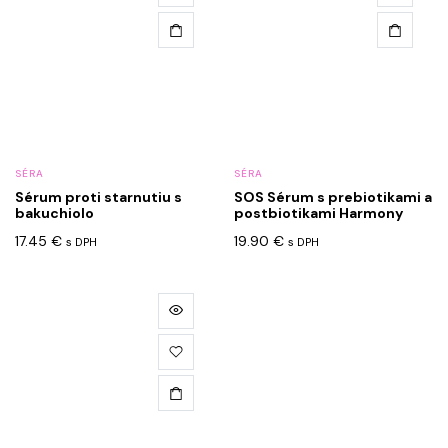
SÉRA
SÉRA
Sérum proti starnutiu s
SOS Sérum s prebiotikami a
bakuchiolo
postbiotikami Harmony
17.45
€
19.90
€
s DPH
s DPH