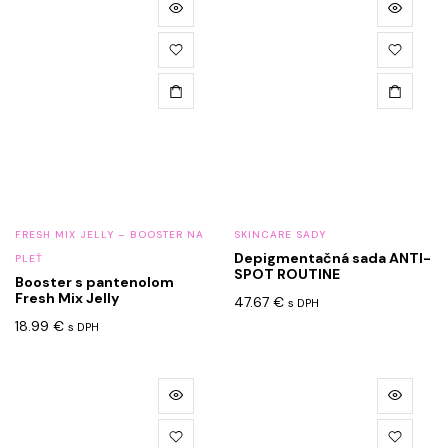
FRESH MIX JELLY – BOOSTER NA
SKINCARE SADY
Depigmentačná sada ANTI-
PLEŤ
SPOT ROUTINE
Booster s pantenolom
Fresh Mix Jelly
47.67
€
s DPH
18.99
€
s DPH