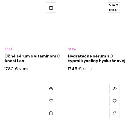
VIAC
INFO
SÉRA
SÉRA
Očné sérum s vitamínom C
Hydratačné sérum s 3
Anesi Lab
typmi kyseliny hyalurónovej
17.80
€
17.45
€
s DPH
s DPH