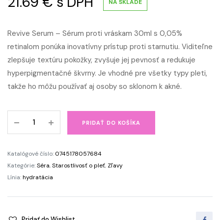
21.69
€
s DPH
NA SKLADE
Revive Serum – Sérum proti vráskam 30ml s 0,05%
retinalom ponúka inovatívny prístup proti starnutiu. Viditeľne
zlepšuje textúru pokožky, zvyšuje jej pevnosť a redukuje
hyperpigmentačné škvrny. Je vhodné pre všetky typy pleti,
takže ho môžu používať aj osoby so sklonom k akné.
Revive
PRIDAŤ DO KOŠÍKA
Serum
-
Sérum
Katalógové číslo:
0745178057684
proti
Kategórie:
Séra
,
Starostlivosť o pleť
,
Zľavy
vráskam
Línia:
hydratácia
quantity
Pridať do Wishlist