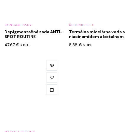
SKINCARE SADY
ČISTENIE PLETI
Depigmentačná sada ANTI-
Termálna micelárna voda s
SPOT ROUTINE
niacínamidom a betaínom
47.67
€
8.38
€
s DPH
s DPH
MASKY A PEELING