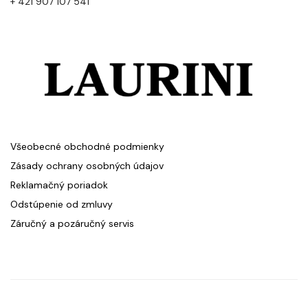
+ 421 907 107 541
Všeobecné obchodné podmienky
Zásady ochrany osobných údajov
Reklamačný poriadok
Odstúpenie od zmluvy
Záručný a pozáručný servis
Revive
zásadách
PRIDAŤ DO KOŠÍKA