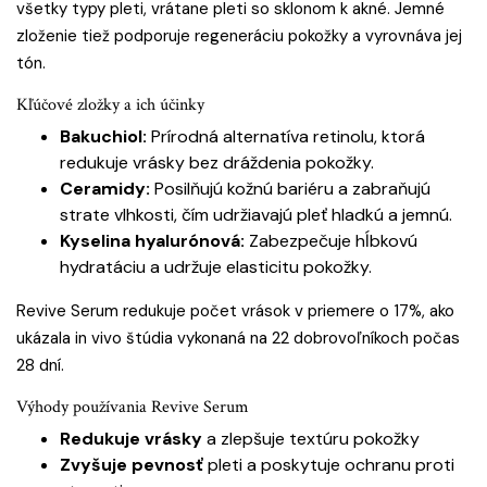
všetky typy pleti, vrátane pleti so sklonom k akné. Jemné
zloženie tiež podporuje regeneráciu pokožky a vyrovnáva jej
tón.
Kľúčové zložky a ich účinky
Bakuchiol:
Prírodná alternatíva retinolu, ktorá
redukuje vrásky bez dráždenia pokožky.
Ceramidy:
Posilňujú kožnú bariéru a zabraňujú
strate vlhkosti, čím udržiavajú pleť hladkú a jemnú.
Kyselina hyalurónová:
Zabezpečuje hĺbkovú
hydratáciu a udržuje elasticitu pokožky.
Revive Serum redukuje počet vrások v priemere o 17%, ako
ukázala in vivo štúdia vykonaná na 22 dobrovoľníkoch počas
28 dní.
Výhody používania Revive Serum
Redukuje vrásky
a zlepšuje textúru pokožky
Zvyšuje pevnosť
pleti a poskytuje ochranu proti