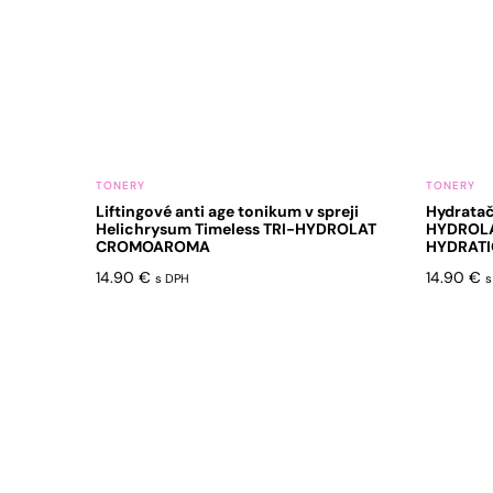
TONERY
TONERY
Liftingové anti age tonikum v spreji
Hydratač
Helichrysum Timeless TRI-HYDROLAT
HYDROLA
CROMOAROMA
HYDRAT
14.90
€
14.90
€
s DPH
s