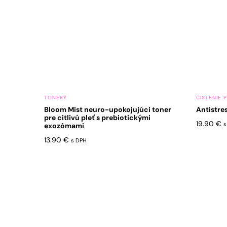
TONERY
ČISTENIE P
Bloom Mist neuro-upokojujúci toner
Antistre
pre citlivú pleť s prebiotickými
19.90
€
s
exozómami
13.90
€
s DPH