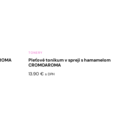
TONERY
AROMA
Pleťové tonikum v spreji s hamamelom
CROMOAROMA
13.90
€
s DPH