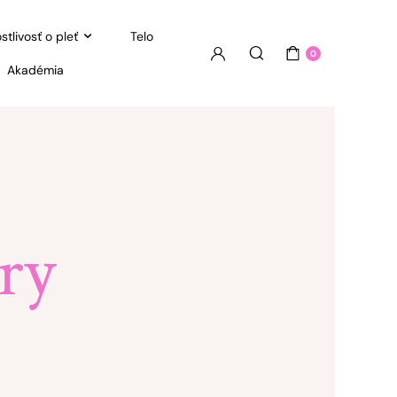
stlivosť o pleť
Telo
0
Akadémia
ry