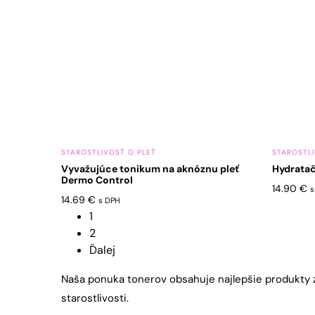
STAROSTLIVOSŤ O PLEŤ
STAROSTLI
Vyvažujúce tonikum na aknóznu pleť
Hydratač
Dermo Control
14.90
€
s
14.69
€
s DPH
1
2
Ďalej
Naša ponuka tonerov obsahuje najlepšie produkty z
starostlivosti.