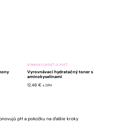
STAROSTLIVOSŤ O PLEŤ
rmony
Vyrovnávací hydratačný toner s
aminokyselinami
12.46
€
s DPH
bnovujú pH a pokožku na ďalšie kroky