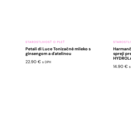
STAROSTLIVOSŤ O PLEŤ
STAROSTLI
Petali di Luce Tonizačné mlieko s
Harmanč
ginsengom a ďatelinou
spreji pr
HYDROL
22.90
€
s DPH
14.90
€
s