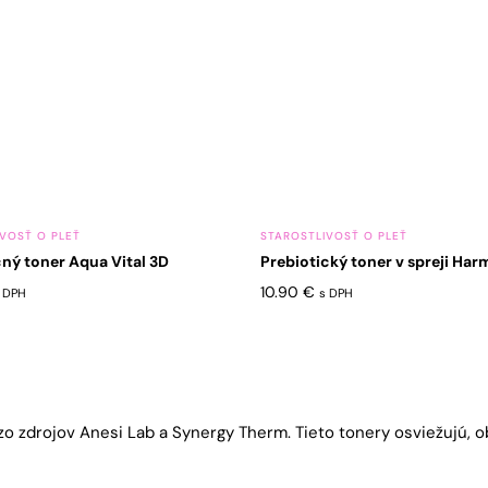
VOSŤ O PLEŤ
STAROSTLIVOSŤ O PLEŤ
ný toner Aqua Vital 3D
Prebiotický toner v spreji Ha
10.90
€
 DPH
s DPH
o zdrojov Anesi Lab a Synergy Therm. Tieto tonery osviežujú, o