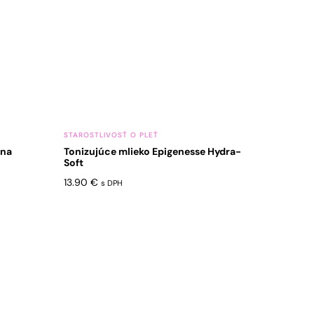
STAROSTLIVOSŤ O PLEŤ
 na
Tonizujúce mlieko Epigenesse Hydra-
Soft
13.90
€
s DPH