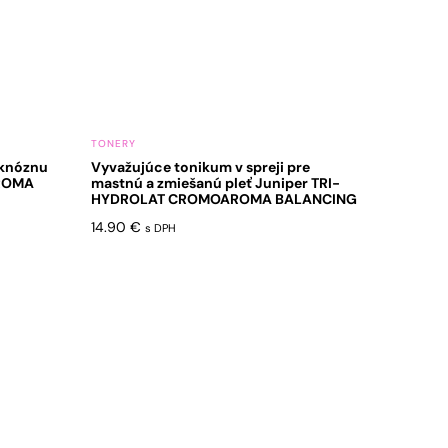
TONERY
aknóznu
Vyvažujúce tonikum v spreji pre
ROMA
mastnú a zmiešanú pleť Juniper TRI-
HYDROLAT CROMOAROMA BALANCING
14.90
€
s DPH