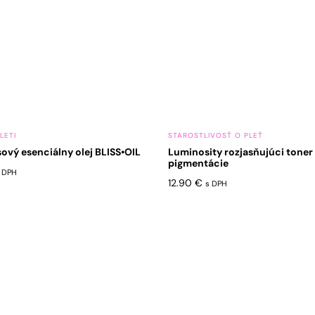
LETI
STAROSTLIVOSŤ O PLEŤ
sový esenciálny olej BLISS•OIL
Luminosity rozjasňujúci toner
pigmentácie
 DPH
12.90
€
s DPH