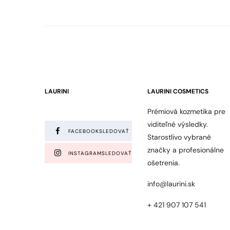
LAURINI
LAURINI COSMETICS
Prémiová kozmetika pre
viditeľné výsledky.
FACEBOOK
SLEDOVAŤ
Starostlivo vybrané
značky a profesionálne
INSTAGRAM
SLEDOVAŤ
ošetrenia.
info@laurini.sk
+ 421 907 107 541