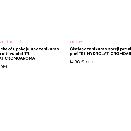
VOSŤ O PLEŤ
TONERY
ekové upokojujúce tonikum v
Čistiace tonikum v spreji pre 
e citlivú pleť TRI-
pleť TRI-HYDROLAT CROMOA
AT CROMOAROMA
14.90
€
s DPH
 DPH