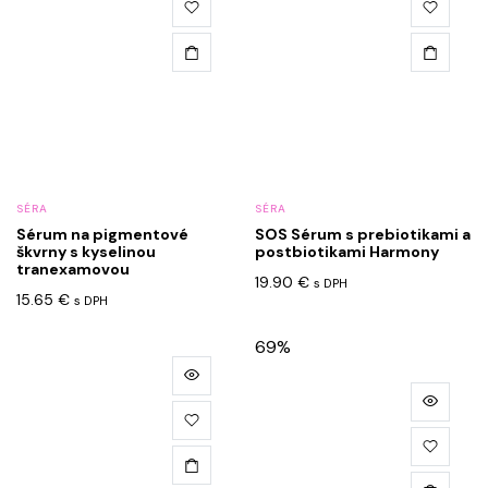
SÉRA
SÉRA
Sérum na pigmentové
SOS Sérum s prebiotikami a
škvrny s kyselinou
postbiotikami Harmony
tranexamovou
19.90
€
s DPH
15.65
€
s DPH
69%
Tento
produkt
má
viacero