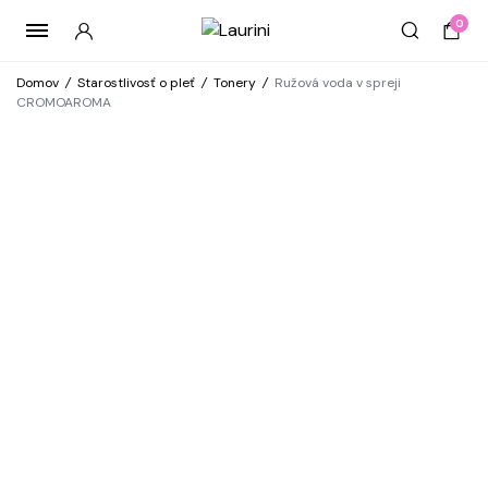
0
Domov
/
Starostlivosť o pleť
/
Tonery
/
Ružová voda v spreji
CROMOAROMA