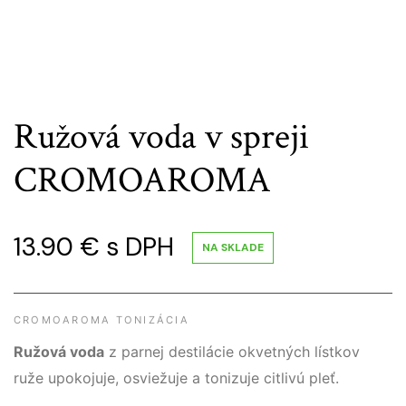
Ružová voda v spreji
CROMOAROMA
13.90
€
s DPH
NA SKLADE
CROMOAROMA TONIZÁCIA
Ružová voda
z parnej destilácie okvetných lístkov
ruže upokojuje, osviežuje a tonizuje citlivú pleť.