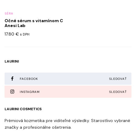
SÉRA
Očné sérum s vitamínom C
Anesi Lab
17.80
€
s DPH
LAURINI
FACEBOOK
SLEDOVAŤ
INSTAGRAM
SLEDOVAŤ
LAURINI COSMETICS
Prémiová kozmetika pre viditeľné výsledky. Starostlivo vybrané
značky a profesionálne ošetrenia.