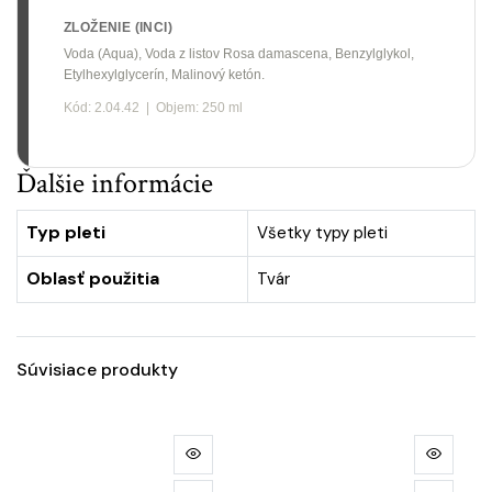
ZLOŽENIE (INCI)
Voda (Aqua), Voda z listov Rosa damascena, Benzylglykol,
Etylhexylglycerín, Malinový ketón.
Kód: 2.04.42 | Objem: 250 ml
Ďalšie informácie
Typ pleti
Všetky typy pleti
Oblasť použitia
Tvár
Súvisiace produkty