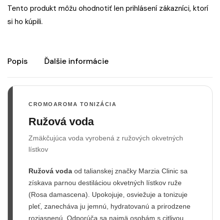
Tento produkt môžu ohodnotiť len prihlásení zákazníci, ktorí
si ho kúpili.
Popis
Ďalšie informácie
CROMOAROMA TONIZÁCIA
Ružová voda
Zmäkčujúca voda vyrobená z ružových okvetných
lístkov
Ružová voda
od talianskej značky Marzia Clinic sa
získava parnou destiláciou okvetných lístkov ruže
(Rosa damascena). Upokojuje, osviežuje a tonizuje
pleť, zanecháva ju jemnú, hydratovanú a prirodzene
rozjasnenú. Odporúča sa najmä osobám s citlivou