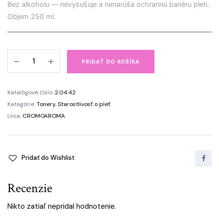
Bez alkoholu — nevysušuje a nenarúša ochrannú bariéru pleti.
Objem 250 ml.
Ružová
PRIDAŤ DO KOŠÍKA
voda
v
spreji
Katalógové číslo:
2.04.42
CROMOAROMA
Kategórie:
Tonery
,
Starostlivosť o pleť
quantity
Línia:
CROMOAROMA
Pridať do Wishlist
Recenzie
Nikto zatiaľ nepridal hodnotenie.