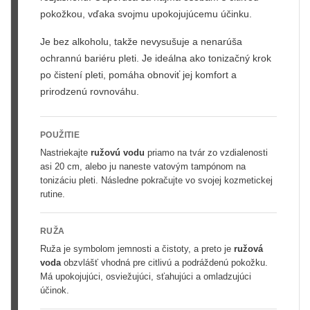
pokožkou, vďaka svojmu upokojujúcemu účinku.
Je bez alkoholu, takže nevysušuje a nenarúša
ochrannú bariéru pleti. Je ideálna ako tonizačný krok
po čistení pleti, pomáha obnoviť jej komfort a
prirodzenú rovnováhu.
POUŽITIE
Nastriekajte
ružovú vodu
priamo na tvár zo vzdialenosti
asi 20 cm, alebo ju naneste vatovým tampónom na
tonizáciu pleti. Následne pokračujte vo svojej kozmetickej
rutine.
RUŽA
Ruža je symbolom jemnosti a čistoty, a preto je
ružová
voda
obzvlášť vhodná pre citlivú a podráždenú pokožku.
Má upokojujúci, osviežujúci, sťahujúci a omladzujúci
účinok.