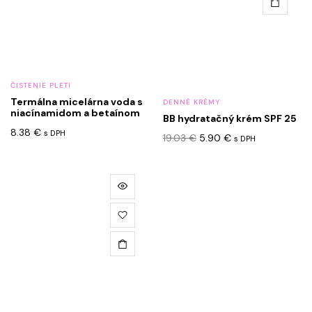
variantov.
Možnosti
si
môžete
vybrať
ČISTENIE PLETI
na
Termálna micelárna voda s
DENNÉ KRÉMY
stránke
niacínamidom a betaínom
BB hydratačný krém SPF 25
produktu.
8.38
€
s DPH
Pôvodná
Aktuálna
19.03
€
5.90
€
s DPH
cena
cena
bola:
je:
19.03 €.
5.90 €.