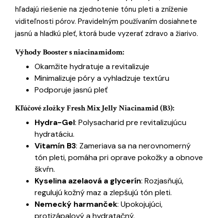
hľadajú riešenie na zjednotenie tónu pleti a zníženie
viditeľnosti pórov. Pravidelným používaním dosiahnete
jasnú a hladkú pleť, ktorá bude vyzerať zdravo a žiarivo.
Výhody Booster s niacinamidom:
Okamžite hydratuje a revitalizuje
Minimalizuje póry a vyhladzuje textúru
Podporuje jasnú pleť
Kľúčové zložky Fresh Mix Jelly Niacinamid (B3):
Hydra-Gel
: Polysacharid pre revitalizujúcu
hydratáciu.
Vitamín B3
: Zameriava sa na nerovnomerný
tón pleti, pomáha pri oprave pokožky a obnove
škvŕn.
Kyselina azelaová a glycerín
: Rozjasňujú,
regulujú kožný maz a zlepšujú tón pleti.
Nemecký harmanček
: Upokojujúci,
protizápalový a hydratačný.