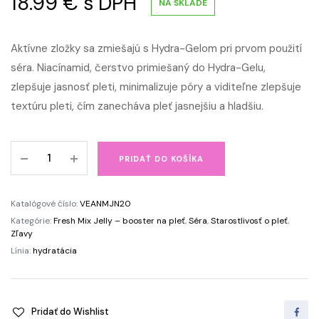
18.99
€
s DPH
NA SKLADE
Aktívne zložky sa zmiešajú s Hydra-Gelom pri prvom použití
séra. Niacínamid, čerstvo primiešaný do Hydra-Gelu,
zlepšuje jasnosť pleti, minimalizuje póry a viditeľne zlepšuje
textúru pleti, čím zanecháva pleť jasnejšiu a hladšiu.
Booster
PRIDAŤ DO KOŠÍKA
s
niacinamidom
Fresh
Katalógové číslo:
VEANMJN20
Mix
Kategórie:
Fresh Mix Jelly – booster na pleť
,
Séra
,
Starostlivosť o pleť
,
Jelly
Zľavy
quantity
Línia:
hydratácia
Pridať do Wishlist