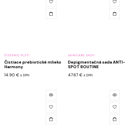
ČISTENIE PLETI
SKINCARE SADY
Čistiace prebiotické mlieko
Depigmentačná sada ANTI-
Harmony
SPOT ROUTINE
14.90
€
47.67
€
s DPH
s DPH