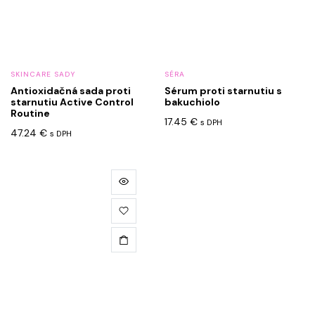
SKINCARE SADY
SÉRA
Antioxidačná sada proti
Sérum proti starnutiu s
starnutiu Active Control
bakuchiolo
Routine
17.45
€
s DPH
47.24
€
s DPH