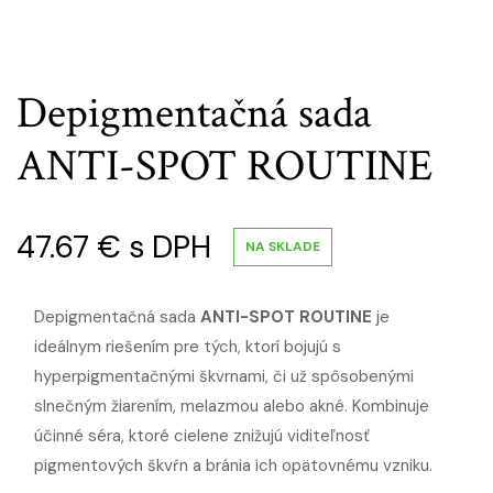
Depigmentačná sada
ANTI-SPOT ROUTINE
47.67
€
s DPH
NA SKLADE
Depigmentačná sada
ANTI-SPOT ROUTINE
je
ideálnym riešením pre tých, ktorí bojujú s
hyperpigmentačnými škvrnami, či už spôsobenými
slnečným žiarením, melazmou alebo akné. Kombinuje
účinné séra, ktoré cielene znižujú viditeľnosť
pigmentových škvŕn a bránia ich opätovnému vzniku.