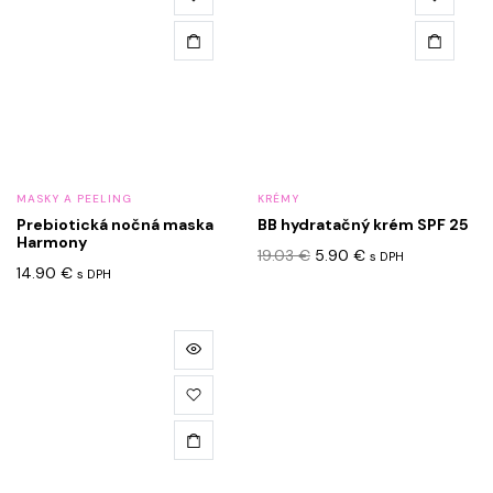
viacero
variantov.
Možnosti
si
môžete
vybrať
na
MASKY A PEELING
KRÉMY
stránke
Prebiotická nočná maska
BB hydratačný krém SPF 25
produktu.
Harmony
Pôvodná
Aktuálna
19.03
€
5.90
€
s DPH
14.90
€
cena
cena
s DPH
bola:
je:
19.03 €.
5.90 €.