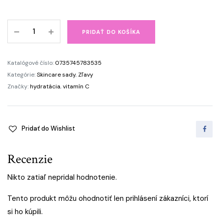
Depigmentačná
PRIDAŤ DO KOŠÍKA
sada
ANTI-
SPOT
Katalógové číslo:
0735745783535
ROUTINE
Kategórie:
Skincare sady
,
Zľavy
quantity
Značky:
hydratácia
,
vitamín C
Pridať do Wishlist
Recenzie
Nikto zatiaľ nepridal hodnotenie.
Tento produkt môžu ohodnotiť len prihlásení zákazníci, ktorí
si ho kúpili.