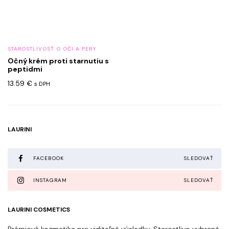
STAROSTLIVOSŤ O OČI A PERY
Očný krém proti starnutiu s
peptidmi
13.59
€
s DPH
LAURINI
FACEBOOK
SLEDOVAŤ
INSTAGRAM
SLEDOVAŤ
LAURINI COSMETICS
Prémiová kozmetika pre viditeľné výsledky. Starostlivo vybrané