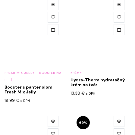
FRESH MIX JELLY – BOOSTER NA
KRÉMY
Hydra-Therm hydratačný
PLEŤ
krém na tvár
Booster s pantenolom
Fresh Mix Jelly
13.38
€
s DPH
18.99
€
s DPH
Tento
69%
produkt
má