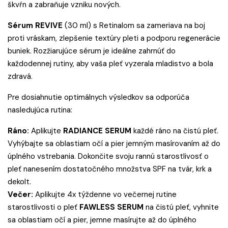
škvŕn a zabraňuje vzniku nových.
Sérum REVIVE
(30 ml) s Retinalom sa zameriava na boj
proti vráskam, zlepšenie textúry pleti a podporu regenerácie
buniek. Rozžiarujúce sérum je ideálne zahrnúť do
každodennej rutiny, aby vaša pleť vyzerala mladistvo a bola
zdravá.
Pre dosiahnutie optimálnych výsledkov sa odporúča
nasledujúca rutina:
Ráno:
Aplikujte
RADIANCE SERUM
každé ráno na čistú pleť.
Vyhýbajte sa oblastiam očí a pier jemným masírovaním až do
úplného vstrebania. Dokončite svoju rannú starostlivosť o
pleť nanesením dostatočného množstva
SPF
na tvár, krk a
dekolt.
Večer:
Aplikujte 4x týždenne vo večernej rutine
starostlivosti o pleť
FAWLESS SERUM
na čistú pleť, vyhnite
sa oblastiam očí a pier, jemne masírujte až do úplného