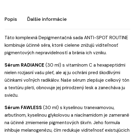
Popis
Ďalšie informácie
Táto komplexná Depigmentačná sada ANTI-SPOT ROUTINE
kombinuje účinné séra, ktoré cielene znižujú viditeľnosť
pigmentových nepravidelností a bránia ich vzniku.
Sérum RADIANCE
(30 ml) s vitamínom C a hexapeptidmi
nielen rozjasní vašu pleť, ale aj ju ochráni pred škodlivými
účinkami voľných radikálov. Naše sérum zlepšuje celkový tón
a textúru pleti, obnovuje jej prirodzený lesk a zanecháva ju
sviežu.
Sérum FAWLESS
(30 ml) s kyselinou tranexamovou,
arbutínom, kyselinou glykolovou a niacínamidom je zamerané
na účinné zmiernenie pigmentových škvŕn. Jeho formula
inhibuje melanogenézu, čím redukuje viditeľnosť existujúcich