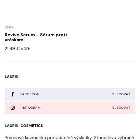
SÉRA
Revive Serum – Sérum proti
vráskam
21.69
€
s DPH
LAURINI
FACEBOOK
SLEDOVAŤ
INSTAGRAM
SLEDOVAŤ
LAURINI COSMETICS
Prémiová kozmetika pre viditeľné výsledky. Starostlivo vybrané