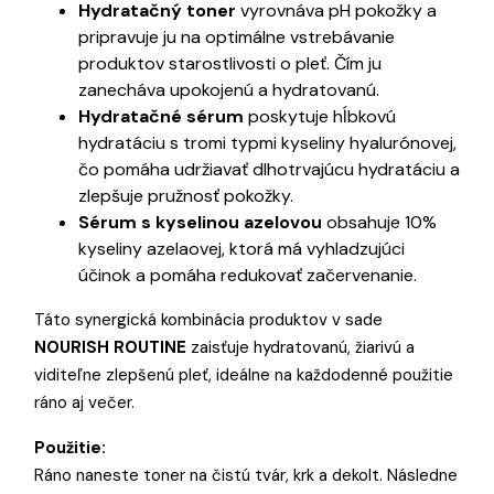
Hydratačný toner
vyrovnáva pH pokožky a
pripravuje ju na optimálne vstrebávanie
produktov starostlivosti o pleť. Čím ju
zanecháva upokojenú a hydratovanú.
Hydratačné sérum
poskytuje hĺbkovú
hydratáciu s tromi typmi kyseliny hyalurónovej,
čo pomáha udržiavať dlhotrvajúcu hydratáciu a
zlepšuje pružnosť pokožky.
Sérum s kyselinou azelovou
obsahuje 10%
kyseliny azelaovej, ktorá má vyhladzujúci
účinok a pomáha redukovať začervenanie.
Táto synergická kombinácia produktov v sade
NOURISH ROUTINE
zaisťuje hydratovanú, žiarivú a
viditeľne zlepšenú pleť, ideálne na každodenné použitie
ráno aj večer.
Použitie:
Ráno naneste toner na čistú tvár, krk a dekolt. Následne