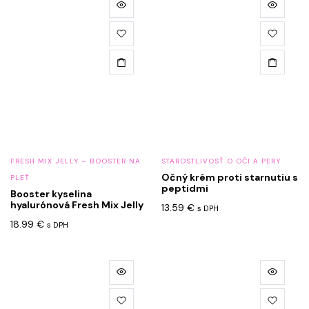
FRESH MIX JELLY – BOOSTER NA
STAROSTLIVOSŤ O OČI A PERY
Očný krém proti starnutiu s
PLEŤ
peptidmi
Booster kyselina
hyalurónová Fresh Mix Jelly
13.59
€
s DPH
18.99
€
s DPH