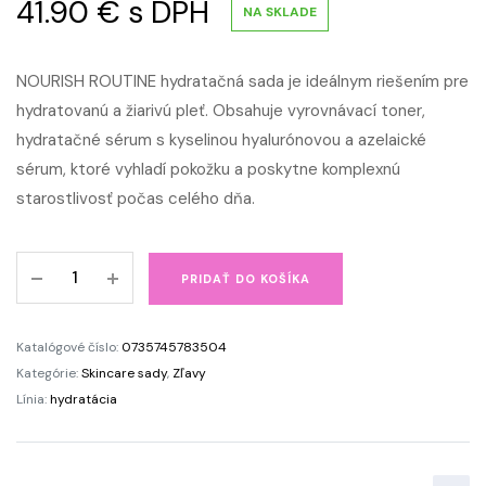
41.90
€
s DPH
NA SKLADE
NOURISH ROUTINE hydratačná sada je ideálnym riešením pre
hydratovanú a žiarivú pleť. Obsahuje vyrovnávací toner,
hydratačné sérum s kyselinou hyalurónovou a azelaické
sérum, ktoré vyhladí pokožku a poskytne komplexnú
starostlivosť počas celého dňa.
Hydratačná
PRIDAŤ DO KOŠÍKA
sada
NOURISH
ROUTINE
Katalógové číslo:
0735745783504
quantity
Kategórie:
Skincare sady
,
Zľavy
Línia:
hydratácia