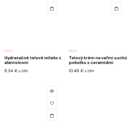
TELO
TELO
Hydratačné telové mlieko s
Telový krém na veľmi suchú
alantoínom
pokožku s ceramidmi
8.34
€
10.48
€
s DPH
s DPH