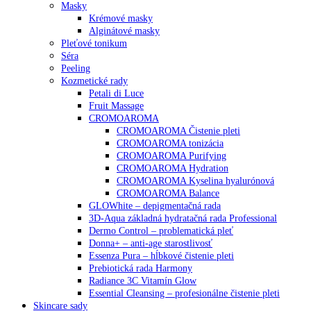
Masky
Krémové masky
Alginátové masky
Pleťové tonikum
Séra
Peeling
Kozmetické rady
Petali di Luce
Fruit Massage
CROMOAROMA
CROMOAROMA Čistenie pleti
CROMOAROMA tonizácia
CROMOAROMA Purifying
CROMOAROMA Hydration
CROMOAROMA Kyselina hyalurónová
CROMOAROMA Balance
GLOWhite – depigmentačná rada
3D-Aqua základná hydratačná rada Professional
Dermo Control – problematická pleť
Donna+ – anti-age starostlivosť
Essenza Pura – hĺbkové čistenie pleti
Prebiotická rada Harmony
Radiance 3C Vitamín Glow
Essential Cleansing – profesionálne čistenie pleti
Skincare sady