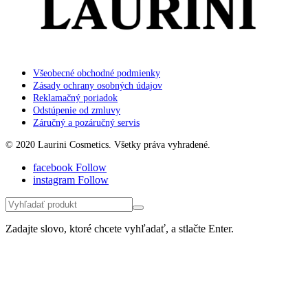
Všeobecné obchodné podmienky
Zásady ochrany osobných údajov
Reklamačný poriadok
Odstúpenie od zmluvy
Záručný a pozáručný servis
© 2020 Laurini Cosmetics. Všetky práva vyhradené.
facebook
Follow
instagram
Follow
Zadajte slovo, ktoré chcete vyhľadať, a stlačte Enter.
Táto stránka používa súbory cookie na zabezpečenie správneho
fungovania stránky a na analýzu návštevnosti. Používaním tejto
stránky súhlasíte s našimi zásadami používania súborov cookie a
ochranou osobných údajov. Viac informácií nájdete v
zásadách
ochrany osobných údajov
.