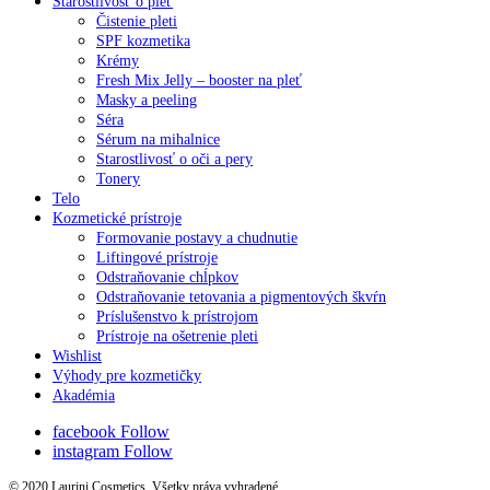
Starostlivosť o pleť
Čistenie pleti
SPF kozmetika
Krémy
Fresh Mix Jelly – booster na pleť
Masky a peeling
Séra
Sérum na mihalnice
Starostlivosť o oči a pery
Tonery
Telo
Kozmetické prístroje
Formovanie postavy a chudnutie
Liftingové prístroje
Odstraňovanie chĺpkov
Odstraňovanie tetovania a pigmentových škvŕn
Príslušenstvo k prístrojom
Prístroje na ošetrenie pleti
Wishlist
Výhody pre kozmetičky
Akadémia
facebook
Follow
instagram
Follow
© 2020 Laurini Cosmetics. Všetky práva vyhradené.