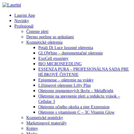
Laurini App
Novinky
Profesionál
Čistenie pleti
Dermo peeling so spikulami
Kozmetické ošetrenia
Petali Di Luce luxusné ošetrenia
GLOWhite – depigmentačné ošetrenie
ExoCell exozómy
BIO MICRONEEDLING
ESSENZA PURA – PROFESIONÁLNA SADA PRE
HĹBKOVÉ ČISTENIE
Epigenesse – ošetrenie na vrásky
Liftingové ošetrenie Lifty Plus
Ošetrenie pigmentových škvŕn – MelaBright
Ošetrenie na spevnenie pleti a redukciu vrások –
Cellular 3
Ošetrenie očného okolia a pier Expression
Ošetrenie s vitamínom C – 3C Vitamin Glow
Kozmetické pomôcky
Marketingové materiály
Krémy
Masky