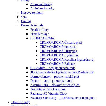
Krémové masky
Alginátové masky
Pleťové tonikum
Séra
Peeling
Kozmetické rady
Petali di Luce
Fruit Massage
CROMOAROMA
CROMOAROMA Čistenie pleti
CROMOAROMA tonizácia
CROMOAROMA Purifying
CROMOAROMA Hydration
CROMOAROMA Kyselina hyalurónová
CROMOAROMA Balance
GLOWhite – depigmentačná rada
3D-Aqua základná hydratačná rada Professional
Dermo Control – problematická pleť
Donna+ – anti-age starostlivosť
Essenza Pura – hĺbkové čistenie pleti
Prebiotická rada Harmony
Radiance 3C Vitamín Glow
Essential Cleansing – profesionálne čistenie pleti
Skincare sady