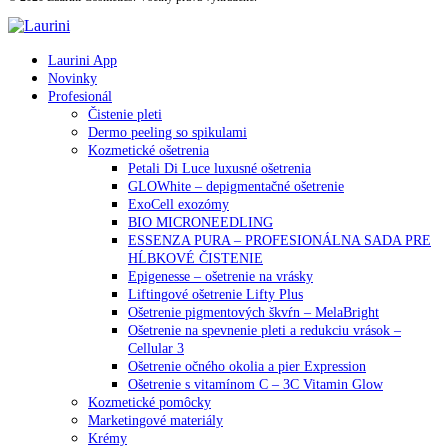
Laurini App
Novinky
Profesionál
Čistenie pleti
Dermo peeling so spikulami
Kozmetické ošetrenia
Petali Di Luce luxusné ošetrenia
GLOWhite – depigmentačné ošetrenie
ExoCell exozómy
BIO MICRONEEDLING
ESSENZA PURA – PROFESIONÁLNA SADA PRE
HĹBKOVÉ ČISTENIE
Epigenesse – ošetrenie na vrásky
Liftingové ošetrenie Lifty Plus
Ošetrenie pigmentových škvŕn – MelaBright
Ošetrenie na spevnenie pleti a redukciu vrások –
Cellular 3
Ošetrenie očného okolia a pier Expression
Ošetrenie s vitamínom C – 3C Vitamin Glow
Kozmetické pomôcky
Marketingové materiály
Krémy