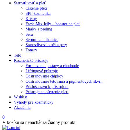
Starostlivosť o pleť
Čistenie pleti
SPF kozmetika
Krémy
Fresh Mix Jelly – booster na pleť
Masky a peeling
Séra
Sérum na mihalnice
Starostlivosť o oči a pery
Tonery
Telo
Kozmetické prístroje
Formovanie postavy a chudnutie
Liftingové prístroje
Odstraňovanie chĺpkov
Odstraňovanie tetovania a pigmentových škvŕn
Príslušenstvo k prístrojom
Prístroje na ošetrenie pleti
Wishlist
Výhody pre kozmetičky
Akadémia
0
V košíku sa nenachádza žiadny produkt.