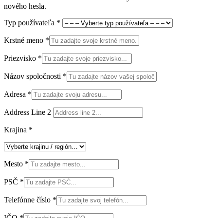
nového hesla.
Typ používateľa
*
Krstné meno
*
Priezvisko
*
Názov spoločnosti
*
Adresa
*
Address Line 2
Krajina
*
Mesto
*
PSČ
*
Telefónne číslo
*
IČO
*