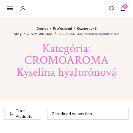
0
Domov
/
Profesionál
/
Kozmetické
rady
/
CROMOAROMA
/
CROMOAROMA Kyselina hyalurónová
Kategória:
CROMOAROMA
imálna
ximálna
na
na
Kyselina hyalurónová
Filter
Products