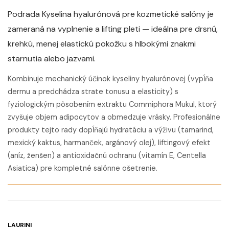
Podrada Kyselina hyalurónová pre kozmetické salóny je
zameraná na vyplnenie a lifting pleti — ideálna pre drsnú,
krehkú, menej elastickú pokožku s hlbokými znakmi
starnutia alebo jazvami.
Kombinuje mechanický účinok kyseliny hyalurónovej (vypĺňa
dermu a predchádza strate tonusu a elasticity) s
fyziologickým pôsobením extraktu Commiphora Mukul, ktorý
zvyšuje objem adipocytov a obmedzuje vrásky. Profesionálne
produkty tejto rady dopĺňajú hydratáciu a výživu (tamarind,
mexický kaktus, harmanček, argánový olej), liftingový efekt
(aníz, ženšen) a antioxidačnú ochranu (vitamín E, Centella
Asiatica) pre kompletné salónne ošetrenie.
LAURINI