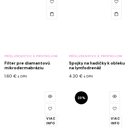
PRÍSLUŠENSTVO K PRÍSTROJOM
PRÍSLUŠENSTVO K PRÍSTROJOM
Filter pre diamantovú
Spojky na hadičky k obleku
mikrodermabráziu
na lymfodrenáž
1.60
€
4.20
€
s DPH
s DPH
23%
VIAC
VIAC
INFO
INFO