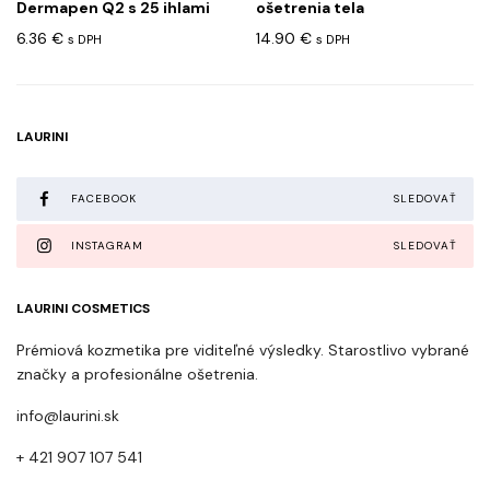
Dermapen Q2 s 25 ihlami
ošetrenia tela
6.36
€
14.90
€
s DPH
s DPH
LAURINI
FACEBOOK
SLEDOVAŤ
INSTAGRAM
SLEDOVAŤ
LAURINI COSMETICS
Prémiová kozmetika pre viditeľné výsledky. Starostlivo vybrané
značky a profesionálne ošetrenia.
info@laurini.sk
+ 421 907 107 541