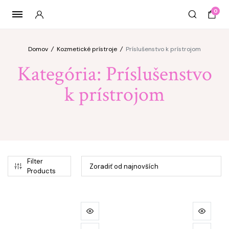
0
Domov
/
Kozmetické prístroje
/
Príslušenstvo k prístrojom
Kategória:
Príslušenstvo
k prístrojom
imálna
ximálna
na
na
Filter
Products