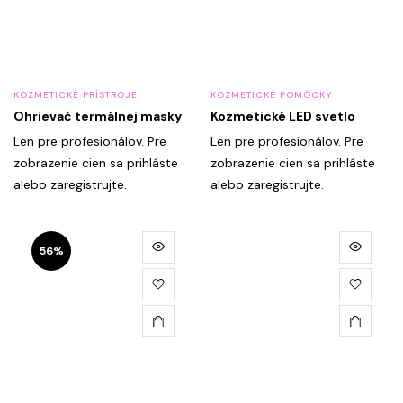
KOZMETICKÉ PRÍSTROJE
KOZMETICKÉ POMÔCKY
Ohrievač termálnej masky
Kozmetické LED svetlo
Len pre profesionálov. Pre
Len pre profesionálov. Pre
zobrazenie cien sa prihláste
zobrazenie cien sa prihláste
alebo zaregistrujte.
alebo zaregistrujte.
Tento
56%
produkt
má
viacero
variantov.
Možnosti
si
môžete