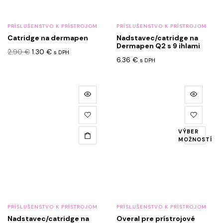
vybrať
na
PRÍSLUŠENSTVO K PRÍSTROJOM
PRÍSLUŠENSTVO K PRÍSTROJOM
stránke
Catridge na dermapen
Nadstavec/catridge na
produktu.
Dermapen Q2 s 9 ihlami
Pôvodná
Aktuálna
2.90
€
1.30
€
s DPH
6.36
€
cena
cena
s DPH
bola:
je:
2.90 €.
1.30 €.
Tento
produkt
má
viacero
VÝBER
variantov.
MOŽNOSTÍ
Možnosti
si
môžete
vybrať
na
PRÍSLUŠENSTVO K PRÍSTROJOM
PRÍSLUŠENSTVO K PRÍSTROJOM
stránke
Nadstavec/catridge na
Overal pre prístrojové
produktu.