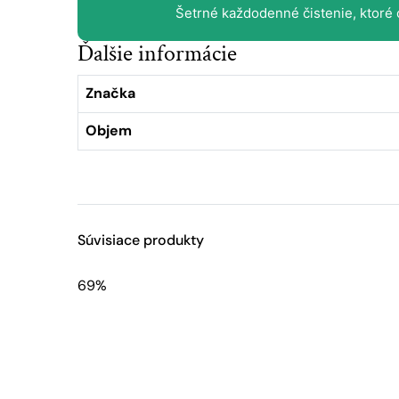
Šetrné každodenné čistenie, ktoré
Ďalšie informácie
Značka
Objem
Súvisiace produkty
69%
Tento
produkt
má
viacero