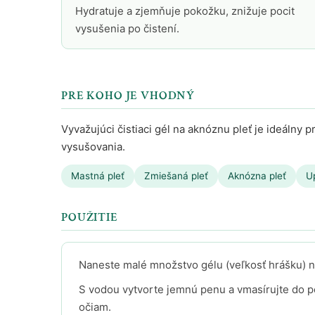
Hydratuje a zjemňuje pokožku, znižuje pocit
vysušenia po čistení.
PRE KOHO JE VHODNÝ
Vyvažujúci čistiaci gél na aknóznu pleť je ideálny 
vysušovania.
Mastná pleť
Zmiešaná pleť
Aknózna pleť
U
POUŽITIE
Naneste malé množstvo gélu (veľkosť hrášku) na
S vodou vytvorte jemnú penu a vmasírujte do p
očiam.