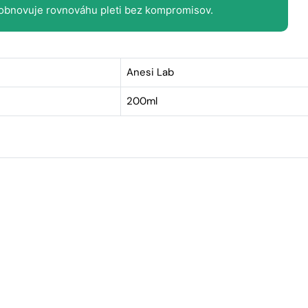
 obnovuje rovnováhu pleti bez kompromisov.
Anesi Lab
200ml