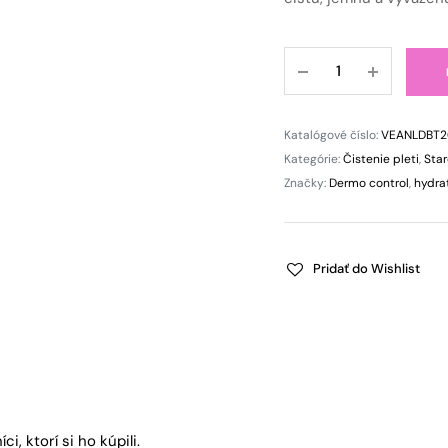
Vyvažujúci
čistiaci
gél
na
Katalógové číslo:
VEANLDBT
aknóznu
Kategórie:
Čistenie pleti
,
Star
pleť
Značky:
Dermo control
,
hydra
Dermo
Control
quantity
Pridať do Wishlist
, ktorí si ho kúpili.