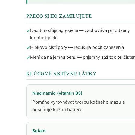
PREČO SI HO ZAMILUJETE
Neodmasťuje agresívne — zachováva prirodzený
komfort pleti
Hĺbkovo čistí póry — redukuje pocit zanesenia
Mení sa na jemnú penu — príjemný zážitok pri čisten
KĽÚČOVÉ AKTÍVNE LÁTKY
Niacinamid (vitamín B3)
Pomáha vyrovnávať tvorbu kožného mazu a
posilňuje kožnú bariéru.
Betaín