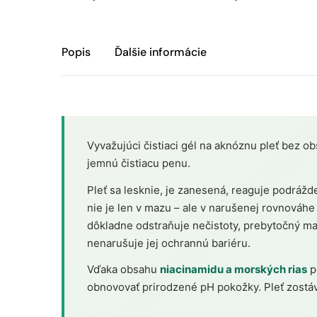
Popis
Ďalšie informácie
Vyvažujúci čistiaci gél na aknóznu pleť bez o
jemnú čistiacu penu.
Pleť sa lesknie, je zanesená, reaguje podráž
nie je len v mazu – ale v narušenej rovnováhe 
dôkladne odstraňuje nečistoty, prebytočný ma
nenarušuje jej ochrannú bariéru.
Vďaka obsahu
niacinamidu a morských rias
p
obnovovať prirodzené pH pokožky. Pleť zostáv