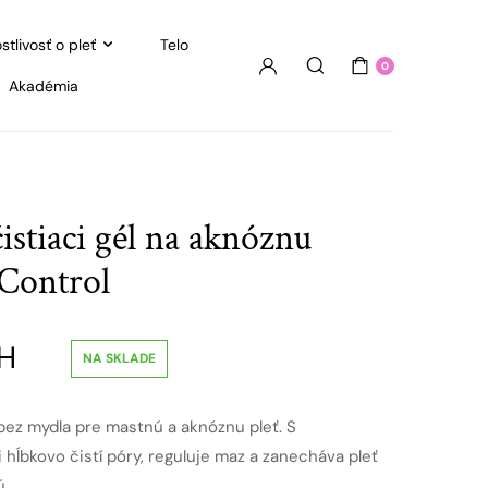
stlivosť o pleť
Telo
0
Akadémia
istiaci gél na aknóznu
Control
H
NA SKLADE
 bez mydla pre mastnú a aknóznu pleť. S
hĺbkovo čistí póry, reguluje maz a zanecháva pleť
ú.