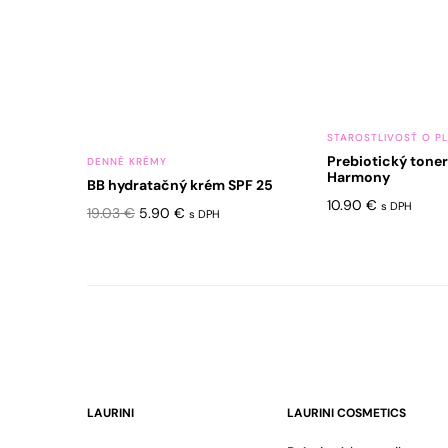
variantov.
Možnosti
si
môžete
vybrať
na
STAROSTLIVOSŤ O P
stránke
Prebiotický toner 
DENNÉ KRÉMY
Harmony
produktu.
BB hydratačný krém SPF 25
10.90
€
s DPH
Pôvodná
Aktuálna
19.03
€
5.90
€
s DPH
cena
cena
bola:
je:
19.03 €.
5.90 €.
LAURINI
LAURINI COSMETICS