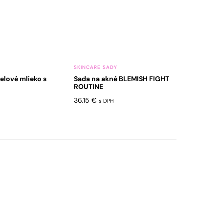
SKINCARE SADY
elové mlieko s
Sada na akné BLEMISH FIGHT
ROUTINE
36.15
€
s DPH