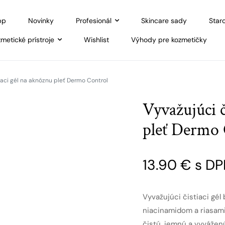
pp
Novinky
Profesionál
Skincare sady
Staro
metické prístroje
Wishlist
Výhody pre kozmetičky
iaci gél na aknóznu pleť Dermo Control
Vyvažujúci č
pleť Dermo 
13.90
€
s DP
Vyvažujúci čistiaci gél
niacinamidom a riasami 
čistú, jemnú a vyvážen