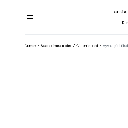
Laurini A
Koz
Domov
/
Starostlivosť o pleť
/
Čistenie pleti
/
Vyvažujúci čist