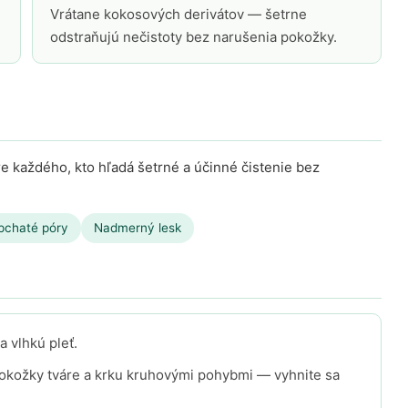
Vrátane kokosových derivátov — šetrne
odstraňujú nečistoty bez narušenia pokožky.
pre každého, kto hľadá šetrné a účinné čistenie bez
pchaté póry
Nadmerný lesk
 vlhkú pleť.
okožky tváre a krku kruhovými pohybmi — vyhnite sa