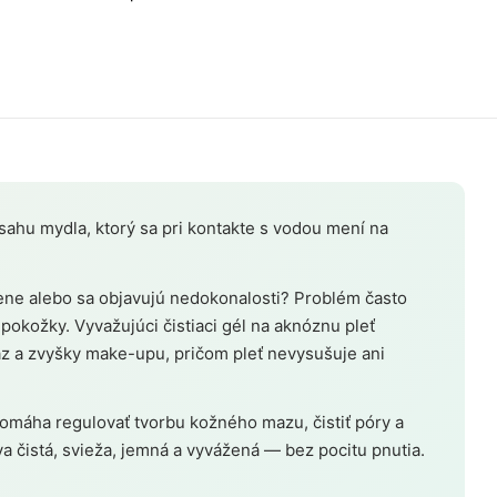
bsahu mydla, ktorý sa pri kontakte s vodou mení na
dene alebo sa objavujú nedokonalosti? Problém často
pokožky. Vyvažujúci čistiaci gél na aknóznu pleť
z a zvyšky make-upu, pričom pleť nevysušuje ani
omáha regulovať tvorbu kožného mazu, čistiť póry a
a čistá, svieža, jemná a vyvážená — bez pocitu pnutia.