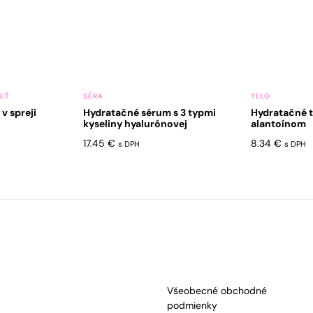
LEŤ
SÉRA
TELO
v spreji
Hydratačné sérum s 3 typmi
Hydratačné t
kyseliny hyalurónovej
alantoínom
17.45
€
8.34
€
s DPH
s DPH
Všeobecné obchodné
podmienky