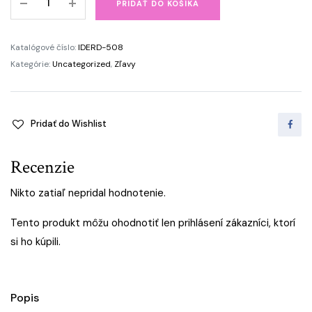
PRIDAŤ DO KOŠÍKA
bola:
je:
na
vlasy
41.56 €.
9.90 €.
RD-
Katalógové číslo:
IDERD-508
507
Kategórie:
Uncategorized
,
Zľavy
23mm
quantity
Pridať do Wishlist
Recenzie
Nikto zatiaľ nepridal hodnotenie.
Tento produkt môžu ohodnotiť len prihlásení zákazníci, ktorí
si ho kúpili.
Popis