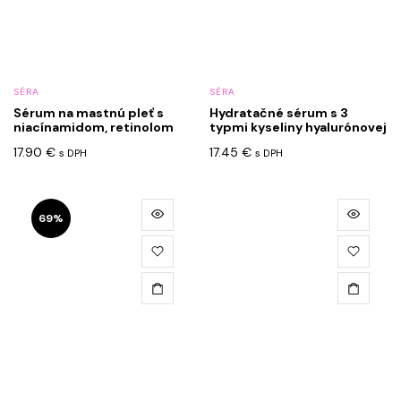
SÉRA
SÉRA
Sérum na mastnú pleť s
Hydratačné sérum s 3
niacínamidom, retinolom
typmi kyseliny hyalurónovej
17.90
€
17.45
€
s DPH
s DPH
Tento
69%
produkt
má
viacero
variantov.
Možnosti
si
môžete
vybrať