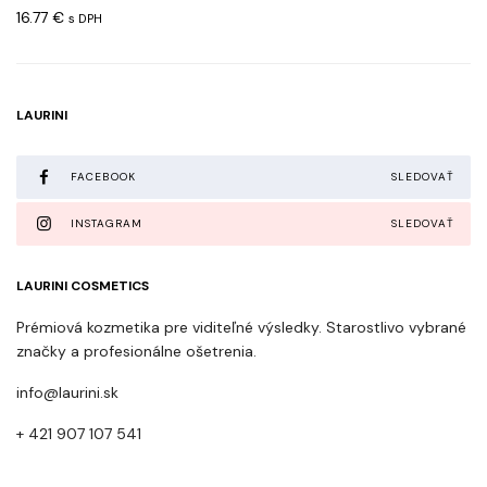
16.77
€
s DPH
LAURINI
FACEBOOK
SLEDOVAŤ
INSTAGRAM
SLEDOVAŤ
LAURINI COSMETICS
Prémiová kozmetika pre viditeľné výsledky. Starostlivo vybrané
značky a profesionálne ošetrenia.
info@laurini.sk
+ 421 907 107 541