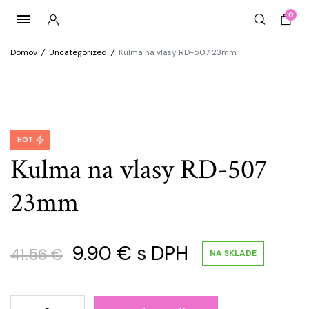
0
Domov
/
Uncategorized
/
Kulma na vlasy RD-507 23mm
HOT
Kulma na vlasy RD-507
23mm
Pôvodná
Aktuálna
9.90
€
s DPH
41.56
€
NA SKLADE
cena
cena
Kulma