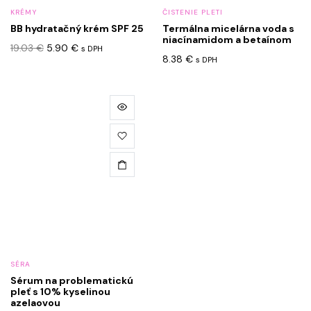
na
KRÉMY
ČISTENIE PLETI
stránke
BB hydratačný krém SPF 25
Termálna micelárna voda s
produktu.
niacínamidom a betaínom
Pôvodná
Aktuálna
19.03
€
5.90
€
s DPH
8.38
€
cena
cena
s DPH
bola:
je:
19.03 €.
5.90 €.
SÉRA
Sérum na problematickú
pleť s 10% kyselinou
azelaovou