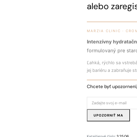
alebo zaregis
MARZIA CLINIC · CR
Intenzívny hydratač
formulovaný pre staro
Ľahká, rýchlo sa vstreb
jej bariéru a zabraňuje st
Chcete byť upozornení,
UPOZORNIŤ MA
Katalógové číslo:
3.25.06