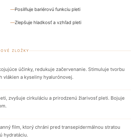
Posilňuje bariérovú funkciu pleti
Zlepšuje hladkosť a vzhľad pleti
ČOVÉ ZLOŽKY
kojujúce účinky, redukuje začervenanie. Stimuluje tvorbu
h vlákien a kyseliny hyalurónovej.
leti, zvyšuje cirkuláciu a prirodzenú žiarivosť pleti. Bojuje
om.
ranný film, ktorý chráni pred transepidermálnou stratou
ú hydratáciu.