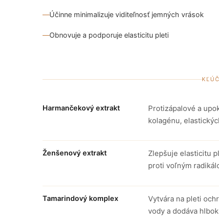
Účinne minimalizuje viditeľnosť jemných vrások
Obnovuje a podporuje elasticitu pleti
KĽÚ
Harmančekový extrakt
Protizápalové a upo
kolagénu, elastickýc
Ženšenový extrakt
Zlepšuje elasticitu p
proti voľným radikál
Tamarindový komplex
Vytvára na pleti och
vody a dodáva hlbok