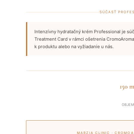
SÚČASŤ PROFE
Intenzívny hydratačný krém Professional je súč
Treatment Card v rámci ošetrenia CromoAroma 
k produktu alebo na vyžiadanie u nás.
150 m
OBJE
MARZIA CLINIC · CROMO