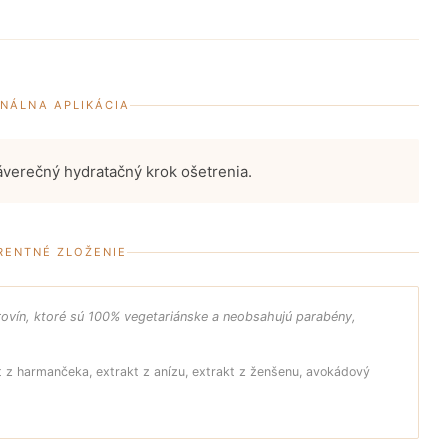
NÁLNA APLIKÁCIA
záverečný hydratačný krok ošetrenia.
RENTNÉ ZLOŽENIE
urovín, ktoré sú 100% vegetariánske a neobsahujú parabény,
 z harmančeka, extrakt z anízu, extrakt z ženšenu, avokádový