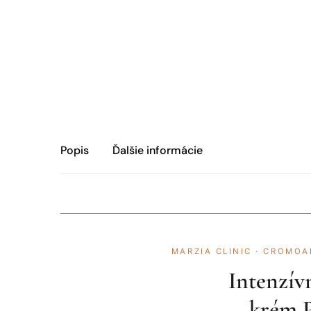
Popis
Ďalšie informácie
MARZIA CLINIC · CROMO
Intenzív
krém P