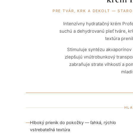
PRE TVÁR, KRK A DEKOLT — STAR
Intenzívny hydratačný krém Profe
suchú a dehydrovanú pleť tváre, kr
textúra preni
Stimuluje syntézu akvaporínov 
zlepšujú vnútrobunkový transport
zabraňuje strate vlhkosti a pom
mladi
HLA
Hlboký prienik do pokožky — ľahká, rýchlo
vstrebateľná textúra