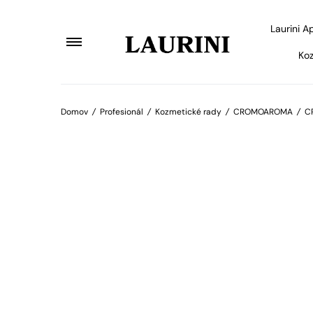
Laurini A
Koz
Domov
/
Profesionál
/
Kozmetické rady
/
CROMOAROMA
/
C