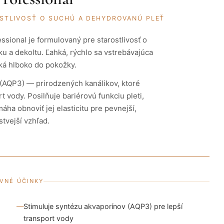
OSTLIVOSŤ O SUCHÚ A DEHYDROVANÚ PLEŤ
ssional je formulovaný pre starostlivosť o
ku a dekoltu. Ľahká, rýchlo sa vstrebávajúca
ká hlboko do pokožky.
(AQP3) — prirodzených kanálikov, ktoré
 vody. Posilňuje bariérovú funkciu pleti,
áha obnoviť jej elasticitu pre pevnejší,
stvejší vzhľad.
VNÉ ÚČINKY
Stimuluje syntézu akvaporínov (AQP3) pre lepší
transport vody