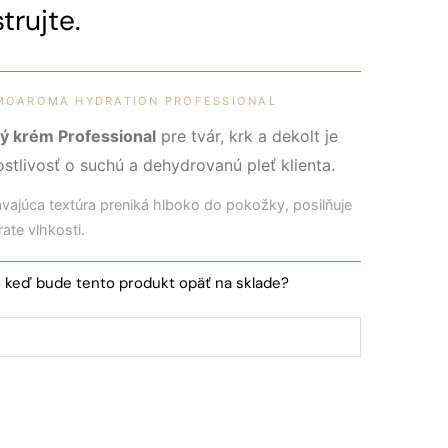
trujte.
OMOAROMA HYDRATION PROFESSIONAL
ný krém Professional
pre tvár, krk a dekolt je
stlivosť o suchú a dehydrovanú pleť klienta.
ávajúca textúra preniká hlboko do pokožky, posilňuje
rate vlhkosti.
 keď bude tento produkt opäť na sklade?