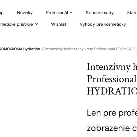
pp
Novinky
Profesionál
Skincare sady
Staro
metické prístroje
Wishlist
Výhody pre kozmetičky
ROMOAROMA Hydration
/
Intenzívny hydratačný krém Professional CROMOA
Intenzívny 
Professio
HYDRATI
Len pre prof
zobrazenie c