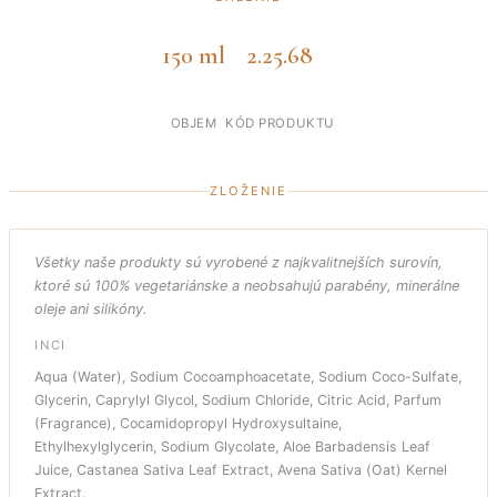
150 ml
2.25.68
OBJEM
KÓD PRODUKTU
ZLOŽENIE
Všetky naše produkty sú vyrobené z najkvalitnejších surovín,
ktoré sú 100% vegetariánske a neobsahujú parabény, minerálne
oleje ani silikóny.
INCI
Aqua (Water), Sodium Cocoamphoacetate, Sodium Coco-Sulfate,
Glycerin, Caprylyl Glycol, Sodium Chloride, Citric Acid, Parfum
(Fragrance), Cocamidopropyl Hydroxysultaine,
Ethylhexylglycerin, Sodium Glycolate, Aloe Barbadensis Leaf
Juice, Castanea Sativa Leaf Extract, Avena Sativa (Oat) Kernel
Extract.