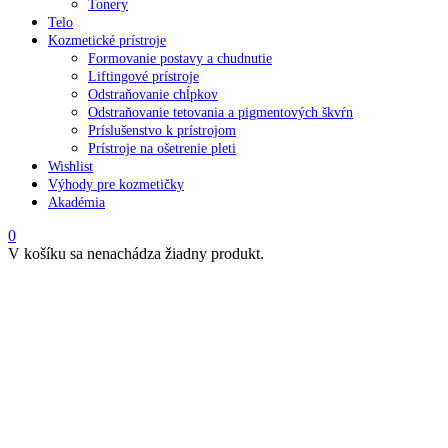
Tonery
Telo
Kozmetické prístroje
Formovanie postavy a chudnutie
Liftingové prístroje
Odstraňovanie chĺpkov
Odstraňovanie tetovania a pigmentových škvŕn
Príslušenstvo k prístrojom
Prístroje na ošetrenie pleti
Wishlist
Výhody pre kozmetičky
Akadémia
0
V košíku sa nenachádza žiadny produkt.