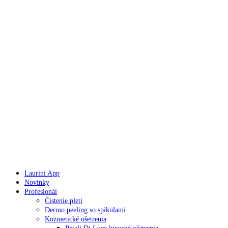
Laurini App
Novinky
Profesionál
Čistenie pleti
Dermo peeling so spikulami
Kozmetické ošetrenia