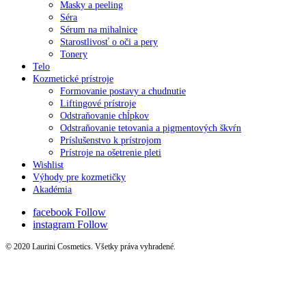
Masky a peeling
Séra
Sérum na mihalnice
Starostlivosť o oči a pery
Tonery
Telo
Kozmetické prístroje
Formovanie postavy a chudnutie
Liftingové prístroje
Odstraňovanie chĺpkov
Odstraňovanie tetovania a pigmentových škvŕn
Príslušenstvo k prístrojom
Prístroje na ošetrenie pleti
Wishlist
Výhody pre kozmetičky
Akadémia
facebook
Follow
instagram
Follow
© 2020 Laurini Cosmetics. Všetky práva vyhradené.