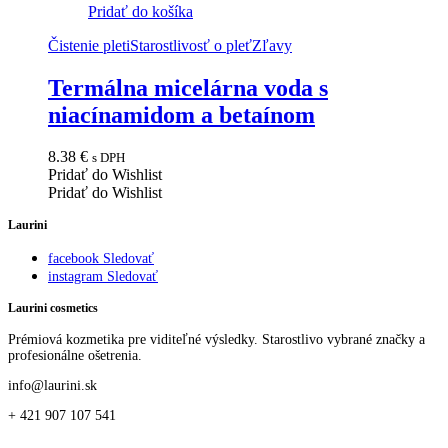
Pridať do košíka
Čistenie pleti
Starostlivosť o pleť
Zľavy
Termálna micelárna voda s
niacínamidom a betaínom
8.38
€
s DPH
Pridať do Wishlist
Pridať do Wishlist
Laurini
facebook
Sledovať
instagram
Sledovať
Laurini cosmetics
Prémiová kozmetika pre viditeľné výsledky. Starostlivo vybrané značky a
profesionálne ošetrenia.
info@laurini.sk
+ 421 907 107 541