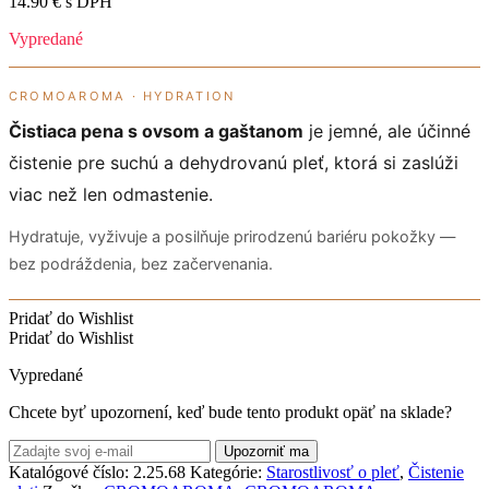
14.90
€
s DPH
Vypredané
CROMOAROMA · HYDRATION
Čistiaca pena s ovsom a gaštanom
je jemné, ale účinné
čistenie pre suchú a dehydrovanú pleť, ktorá si zaslúži
viac než len odmastenie.
Hydratuje, vyživuje a posilňuje prirodzenú bariéru pokožky —
bez podráždenia, bez začervenania.
Pridať do Wishlist
Pridať do Wishlist
Vypredané
Chcete byť upozornení, keď bude tento produkt opäť na sklade?
Upozorniť ma
Katalógové číslo:
2.25.68
Kategórie:
Starostlivosť o pleť
,
Čistenie