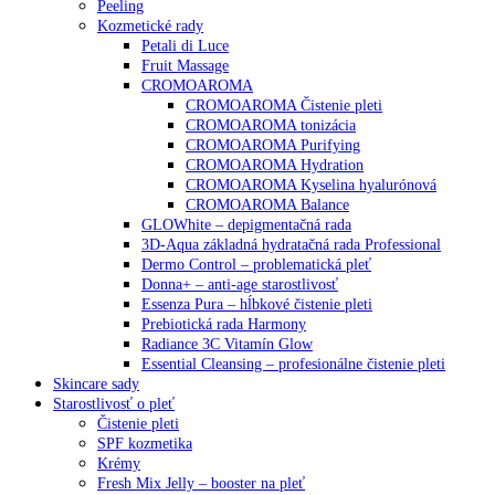
Peeling
Kozmetické rady
Petali di Luce
Fruit Massage
CROMOAROMA
CROMOAROMA Čistenie pleti
CROMOAROMA tonizácia
CROMOAROMA Purifying
CROMOAROMA Hydration
CROMOAROMA Kyselina hyalurónová
CROMOAROMA Balance
GLOWhite – depigmentačná rada
3D-Aqua základná hydratačná rada Professional
Dermo Control – problematická pleť
Donna+ – anti-age starostlivosť
Essenza Pura – hĺbkové čistenie pleti
Prebiotická rada Harmony
Radiance 3C Vitamín Glow
Essential Cleansing – profesionálne čistenie pleti
Skincare sady
Starostlivosť o pleť
Čistenie pleti
SPF kozmetika
Krémy
Fresh Mix Jelly – booster na pleť