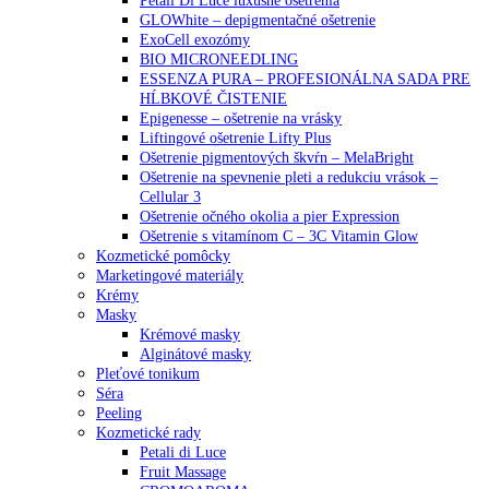
Petali Di Luce luxusné ošetrenia
GLOWhite – depigmentačné ošetrenie
ExoCell exozómy
BIO MICRONEEDLING
ESSENZA PURA – PROFESIONÁLNA SADA PRE
HĹBKOVÉ ČISTENIE
Epigenesse – ošetrenie na vrásky
Liftingové ošetrenie Lifty Plus
Ošetrenie pigmentových škvŕn – MelaBright
Ošetrenie na spevnenie pleti a redukciu vrások –
Cellular 3
Ošetrenie očného okolia a pier Expression
Ošetrenie s vitamínom C – 3C Vitamin Glow
Kozmetické pomôcky
Marketingové materiály
Krémy
Masky
Krémové masky
Alginátové masky
Pleťové tonikum
Séra
Peeling
Kozmetické rady
Petali di Luce
Fruit Massage