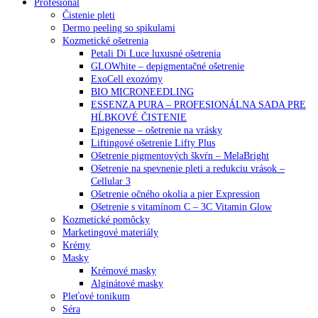
Profesionál
Čistenie pleti
Dermo peeling so spikulami
Kozmetické ošetrenia
Petali Di Luce luxusné ošetrenia
GLOWhite – depigmentačné ošetrenie
ExoCell exozómy
BIO MICRONEEDLING
ESSENZA PURA – PROFESIONÁLNA SADA PRE
HĹBKOVÉ ČISTENIE
Epigenesse – ošetrenie na vrásky
Liftingové ošetrenie Lifty Plus
Ošetrenie pigmentových škvŕn – MelaBright
Ošetrenie na spevnenie pleti a redukciu vrások –
Cellular 3
Ošetrenie očného okolia a pier Expression
Ošetrenie s vitamínom C – 3C Vitamin Glow
Kozmetické pomôcky
Marketingové materiály
Krémy
Masky
Krémové masky
Alginátové masky
Pleťové tonikum
Séra