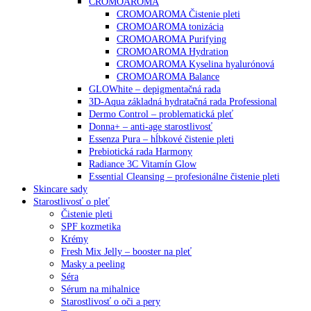
CROMOAROMA
CROMOAROMA Čistenie pleti
CROMOAROMA tonizácia
CROMOAROMA Purifying
CROMOAROMA Hydration
CROMOAROMA Kyselina hyalurónová
CROMOAROMA Balance
GLOWhite – depigmentačná rada
3D-Aqua základná hydratačná rada Professional
Dermo Control – problematická pleť
Donna+ – anti-age starostlivosť
Essenza Pura – hĺbkové čistenie pleti
Prebiotická rada Harmony
Radiance 3C Vitamín Glow
Essential Cleansing – profesionálne čistenie pleti
Skincare sady
Starostlivosť o pleť
Čistenie pleti
SPF kozmetika
Krémy
Fresh Mix Jelly – booster na pleť
Masky a peeling
Séra
Sérum na mihalnice
Starostlivosť o oči a pery