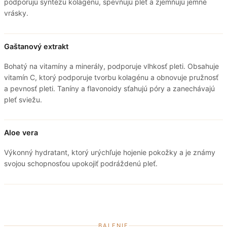
podporujú syntézu kolagénu, spevňujú pleť a zjemňujú jemné
vrásky.
Gaštanový extrakt
Bohatý na vitamíny a minerály, podporuje vlhkosť pleti. Obsahuje
vitamín C, ktorý podporuje tvorbu kolagénu a obnovuje pružnosť
a pevnosť pleti. Taníny a flavonoidy sťahujú póry a zanechávajú
pleť sviežu.
Aloe vera
Výkonný hydratant, ktorý urýchľuje hojenie pokožky a je známy
svojou schopnosťou upokojiť podráždenú pleť.
BALENIE