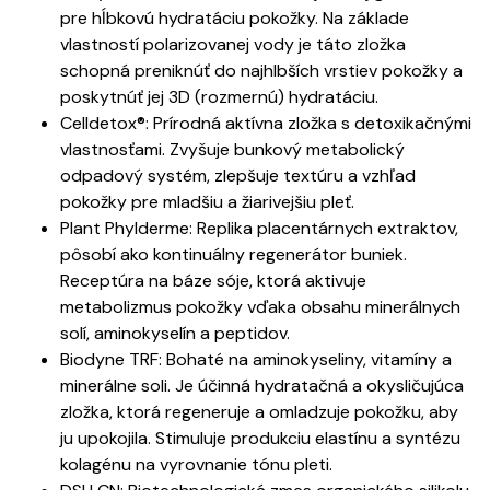
pre hĺbkovú hydratáciu pokožky. Na základe
vlastností polarizovanej vody je táto zložka
schopná preniknúť do najhlbších vrstiev pokožky a
poskytnúť jej 3D (rozmernú) hydratáciu.
Celldetox®: Prírodná aktívna zložka s detoxikačnými
vlastnosťami. Zvyšuje bunkový metabolický
odpadový systém, zlepšuje textúru a vzhľad
pokožky pre mladšiu a žiarivejšiu pleť.
Plant Phylderme: Replika placentárnych extraktov,
pôsobí ako kontinuálny regenerátor buniek.
Receptúra ​​na báze sóje, ktorá aktivuje
metabolizmus pokožky vďaka obsahu minerálnych
solí, aminokyselín a peptidov.
Biodyne TRF: Bohaté na aminokyseliny, vitamíny a
minerálne soli. Je účinná hydratačná a okysličujúca
zložka, ktorá regeneruje a omladzuje pokožku, aby
ju upokojila. Stimuluje produkciu elastínu a syntézu
kolagénu na vyrovnanie tónu pleti.