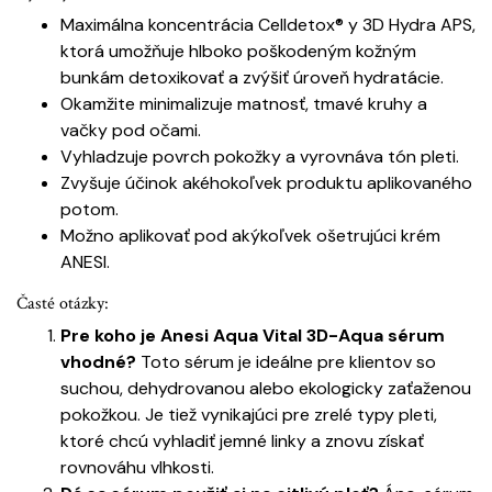
Maximálna koncentrácia Celldetox® y 3D Hydra APS,
ktorá umožňuje hlboko poškodeným kožným
bunkám detoxikovať a zvýšiť úroveň hydratácie.
Okamžite minimalizuje matnosť, tmavé kruhy a
vačky pod očami.
Vyhladzuje povrch pokožky a vyrovnáva tón pleti.
Zvyšuje účinok akéhokoľvek produktu aplikovaného
potom.
Možno aplikovať pod akýkoľvek ošetrujúci krém
ANESI.
Časté otázky:
Pre koho je Anesi Aqua Vital 3D-Aqua sérum
vhodné?
Toto sérum je ideálne pre klientov so
suchou, dehydrovanou alebo ekologicky zaťaženou
pokožkou. Je tiež vynikajúci pre zrelé typy pleti,
ktoré chcú vyhladiť jemné linky a znovu získať
rovnováhu vlhkosti.