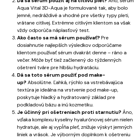
Dá sa sérum použiť aj na citlivú pleť?
Áno, sérum
Aqua Vital 3D-Aqua je formulované tak, aby bolo
jemné, nedráždivé a vhodné pre všetky typy pleti,
vrátane citlivej. Extrémne citlivým klientom sa však
vždy odporúča náplasťový test.
Ako často sa má sérum používať?
Pre
dosiahnutie najlepších výsledkov odporúčame
klientom používať sérum dvakrát denne – ráno a
večer. Môže byť tiež začlenený do týždenných
ošetrení tváre pre hlbšiu hydratáciu.
Dá sa toto sérum použiť pod make-
up?
Absolútne. Ľahká, rýchlo sa vstrebávajúca
textúra je ideálna na vrstvenie pod make-up,
poskytuje hladký a hydratovaný základ pre
podkladovú bázu a inú kozmetiku.
Je účinný pri ošetreniach proti starnutiu?
Áno,
vďaka komplexu kyseliny hyalurónovej sérum nielen
hydratuje, ale aj vypĺňa pleť, znižuje výskyt jemných
liniek a vrások. Je výborným doplnkom k ošetreniu