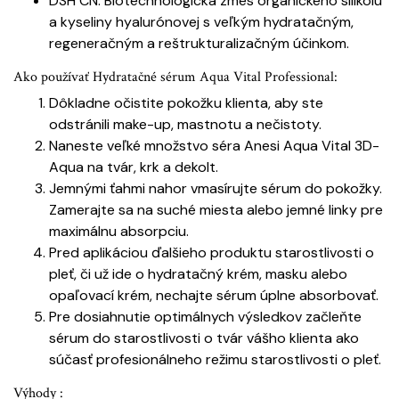
DSH CN: Biotechnologická zmes organického silikolu
a kyseliny hyalurónovej s veľkým hydratačným,
regeneračným a reštrukturalizačným účinkom.
Ako používať Hydratačné sérum Aqua Vital Professional:
Dôkladne očistite pokožku klienta, aby ste
odstránili make-up, mastnotu a nečistoty.
Naneste veľké množstvo séra Anesi Aqua Vital 3D-
Aqua na tvár, krk a dekolt.
Jemnými ťahmi nahor vmasírujte sérum do pokožky.
Zamerajte sa na suché miesta alebo jemné linky pre
maximálnu absorpciu.
Pred aplikáciou ďalšieho produktu starostlivosti o
pleť, či už ide o hydratačný krém, masku alebo
opaľovací krém, nechajte sérum úplne absorbovať.
Pre dosiahnutie optimálnych výsledkov začleňte
sérum do starostlivosti o tvár vášho klienta ako
súčasť profesionálneho režimu starostlivosti o pleť.
Výhody :