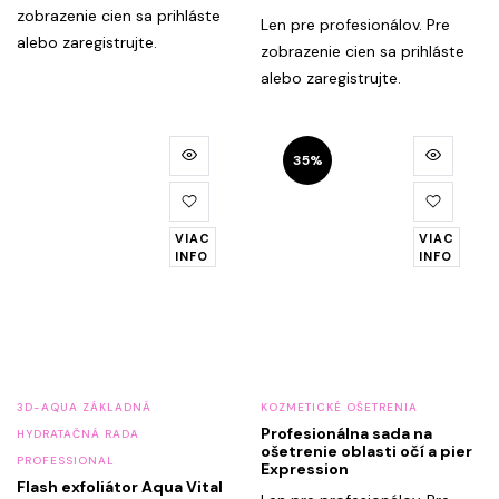
zobrazenie cien sa prihláste
Len pre profesionálov. Pre
alebo zaregistrujte.
zobrazenie cien sa prihláste
alebo zaregistrujte.
35%
VIAC
VIAC
INFO
INFO
3D-AQUA ZÁKLADNÁ
KOZMETICKÉ OŠETRENIA
Profesionálna sada na
HYDRATAČNÁ RADA
ošetrenie oblasti očí a pier
PROFESSIONAL
Expression
Flash exfoliátor Aqua Vital