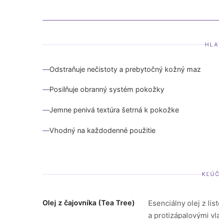
HLA
Odstraňuje nečistoty a prebytočný kožný maz
Posilňuje obranný systém pokožky
Jemne penivá textúra šetrná k pokožke
Vhodný na každodenné použitie
KĽÚ
Olej z čajovníka (Tea Tree)
Esenciálny olej z li
a protizápalovými vl