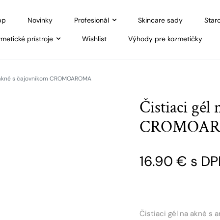
pp
Novinky
Profesionál
Skincare sady
Staro
metické prístroje
Wishlist
Výhody pre kozmetičky
a akné s čajovníkom CROMOAROMA
Čistiaci gél
CROMOA
16.90
€
s DP
Čistiaci gél na akné s