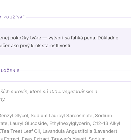
O POUŽÍVAŤ
čenej pokožky tváre — vytvorí sa ľahká pena. Dôkladne
er ako prvý krok starostlivosti.
ZLOŽENIE
jších surovín, ktoré sú 100% vegetariánske a
ny.
 Benzyl Glycol, Sodium Lauroyl Sarcosinate, Sodium
e, Lauryl Glucoside, Ethylhexylglycerin, C12-13 Alkyl
(Tea Tree) Leaf Oil, Lavandula Angustifolia (Lavender)
is Extract, Faex Extract (Brewer’s Yeast), Sodium