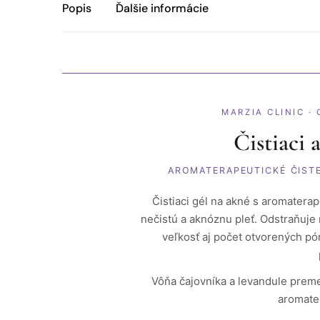
Popis
Ďalšie informácie
MARZIA CLINIC 
Čistiaci 
AROMATERAPEUTICKÉ ČIST
Čistiaci gél na akné s aromatera
nečistú a aknóznu pleť. Odstraňuje
veľkosť aj počet otvorených pó
Vôňa čajovníka a levandule preme
aromater