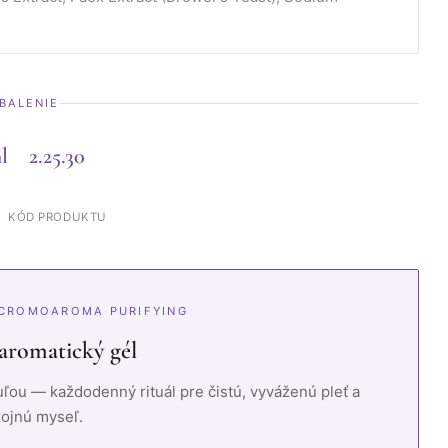
BALENIE
l
2.25.30
M
KÓD PRODUKTU
· CROMOAROMA PURIFYING
 aromatický gél
uľou — každodenný rituál pre čistú, vyváženú pleť a
ojnú myseľ.