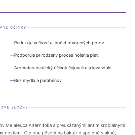
VNÉ ÚČINKY
Redukuje veľkosť aj počet otvorených pórov
Podporuje prirodzený proces hojenia pleti
Aromaterapeutický účinok čajovníka a levandule
Bez mydla a parabénov
ČOVÉ ZLOŽKY
stov Melaleuca Alternifolia s preukázanými antimikrobiálnymi
astnosťami. Cielene pôsobí na baktérie spojené s akné,