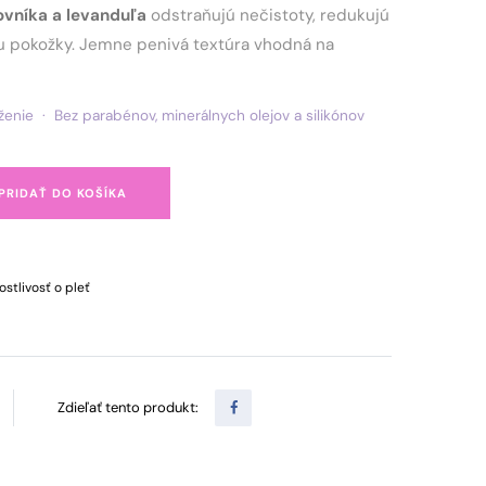
jovníka a levanduľa
odstraňujú nečistoty, redukujú
nu pokožky. Jemne penivá textúra vhodná na
enie · Bez parabénov, minerálnych olejov a silikónov
PRIDAŤ DO KOŠÍKA
ostlivosť o pleť
Zdieľať tento produkt: