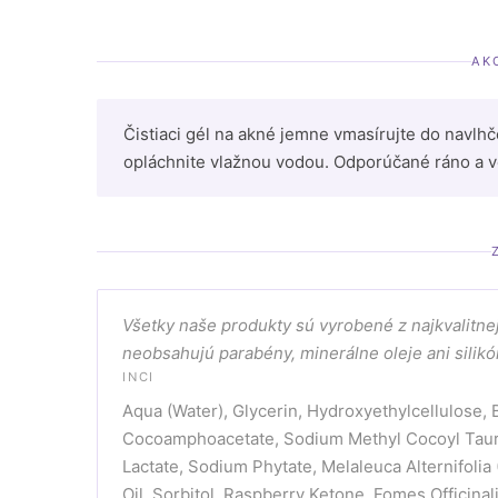
AK
Čistiaci gél na akné jemne vmasírujte do navlh
opláchnite vlažnou vodou. Odporúčané ráno a več
Všetky naše produkty sú vyrobené z najkvalitne
neobsahujú parabény, minerálne oleje ani silikó
INCI
Aqua (Water), Glycerin, Hydroxyethylcellulose,
Cocoamphoacetate, Sodium Methyl Cocoyl Taurat
Lactate, Sodium Phytate, Melaleuca Alternifolia 
Oil, Sorbitol, Raspberry Ketone, Fomes Officinal