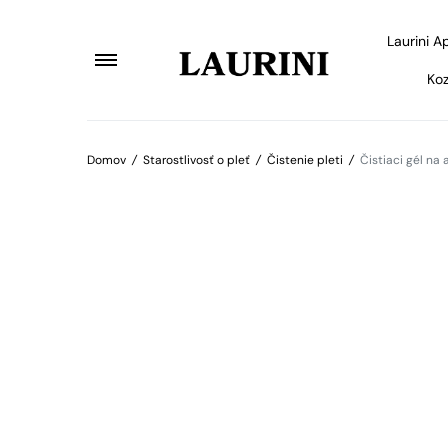
Laurini A
Koz
Domov
/
Starostlivosť o pleť
/
Čistenie pleti
/
Čistiaci gél n