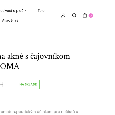
stlivosť o pleť
Telo
0
Akadémia
 na akné s čajovníkom
ROMA
H
NA SKLADE
 aromaterapeutickým účinkom pre nečistú a