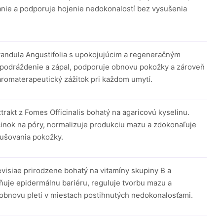
nie a podporuje hojenie nedokonalostí bez vysušenia
avandula Angustifolia s upokojujúcim a regeneračným
podráždenie a zápal, podporuje obnovu pokožky a zároveň
aromaterapeutický zážitok pri každom umytí.
trakt z Fomes Officinalis bohatý na agaricovú kyselinu.
činok na póry, normalizuje produkciu mazu a zdokonaľuje
sušovania pokožky.
isiae prirodzene bohatý na vitamíny skupiny B a
ňuje epidermálnu bariéru, reguluje tvorbu mazu a
 obnovu pleti v miestach postihnutých nedokonalosťami.