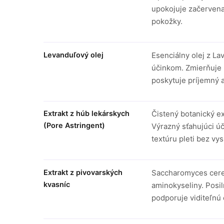
upokojuje začervena
pokožky.
Levanduľový olej
Esenciálny olej z L
účinkom. Zmierňuje 
poskytuje príjemný 
Extrakt z húb lekárskych
Čistený botanický ex
(Pore Astringent)
Výrazný sťahujúci ú
textúru pleti bez vy
Extrakt z pivovarských
Saccharomyces cerev
kvasníc
aminokyseliny. Posil
podporuje viditeľnú