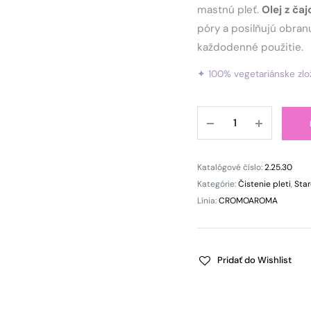
mastnú pleť.
Olej z ča
póry a posilňujú obra
každodenné použitie.
✦ 100% vegetariánske zlož
Čistiaci
gél
na
akné
Katalógové číslo:
2.25.30
s
Kategórie:
Čistenie pleti
,
Star
čajovníkom
Línia:
CROMOAROMA
CROMOAROMA
quantity
Pridať do Wishlist