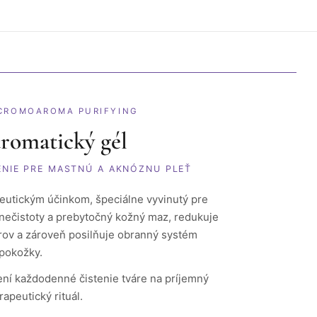
· CROMOAROMA PURIFYING
aromatický gél
ENIE PRE MASTNÚ A AKNÓZNU PLEŤ
peutickým účinkom, špeciálne vyvinutý pre
 nečistoty a prebytočný kožný maz, redukuje
rov a zároveň posilňuje obranný systém
pokožky.
ní každodenné čistenie tváre na príjemný
apeutický rituál.