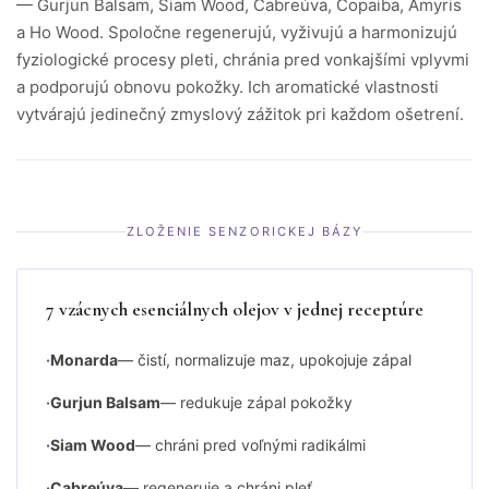
— Gurjun Balsam, Siam Wood, Cabreúva, Copaiba, Amyris
a Ho Wood. Spoločne regenerujú, vyživujú a harmonizujú
fyziologické procesy pleti, chránia pred vonkajšími vplyvmi
a podporujú obnovu pokožky. Ich aromatické vlastnosti
vytvárajú jedinečný zmyslový zážitok pri každom ošetrení.
ZLOŽENIE SENZORICKEJ BÁZY
7 vzácnych esenciálnych olejov v jednej receptúre
Monarda
— čistí, normalizuje maz, upokojuje zápal
Gurjun Balsam
— redukuje zápal pokožky
Siam Wood
— chráni pred voľnými radikálmi
Cabreúva
— regeneruje a chráni pleť