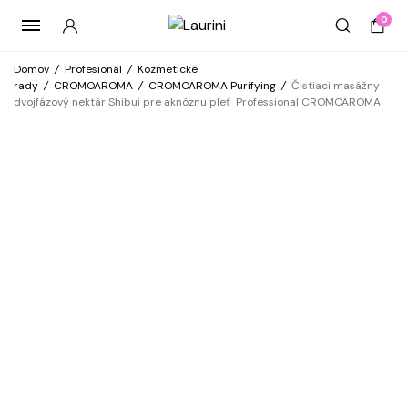
0
Domov
/
Profesionál
/
Kozmetické
rady
/
CROMOAROMA
/
CROMOAROMA Purifying
/
Čistiaci masážny
dvojfázový nektár Shibui pre aknóznu pleť Professional CROMOAROMA