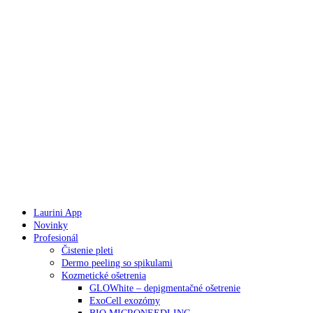
Laurini App
Novinky
Profesionál
Čistenie pleti
Dermo peeling so spikulami
Kozmetické ošetrenia
GLOWhite – depigmentačné ošetrenie
ExoCell exozómy