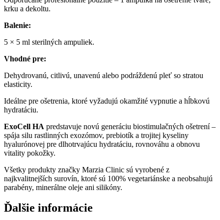
krku a dekoltu.
Balenie:
5 × 5 ml sterilných ampuliek.
Vh
odné pre:
Dehydrovanú, citlivú, unavenú alebo podráždenú pleť so stratou
elasticity.
Ideálne pre ošetrenia, ktoré vyžadujú okamžité vypnutie a hĺbkovú
hydratáciu.
ExoCell HA
predstavuje novú generáciu biostimulačných ošetrení –
spája silu rastlinných exozómov, prebiotík a trojitej kyseliny
hyalurónovej pre dlhotrvajúcu hydratáciu, rovnováhu a obnovu
vitality pokožky.
Všetky produkty značky Marzia Clinic sú vyrobené z
najkvalitnejších surovín, ktoré sú 100% vegetariánske a neobsahujú
parabény, minerálne oleje ani silikóny.
Ďalšie informácie