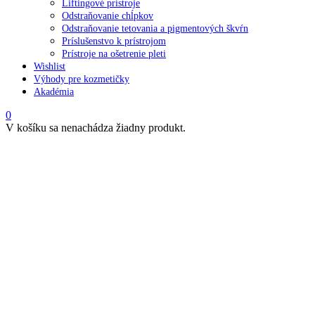
Liftingové prístroje
Odstraňovanie chĺpkov
Odstraňovanie tetovania a pigmentových škvŕn
Príslušenstvo k prístrojom
Prístroje na ošetrenie pleti
Wishlist
Výhody pre kozmetičky
Akadémia
0
V košíku sa nenachádza žiadny produkt.