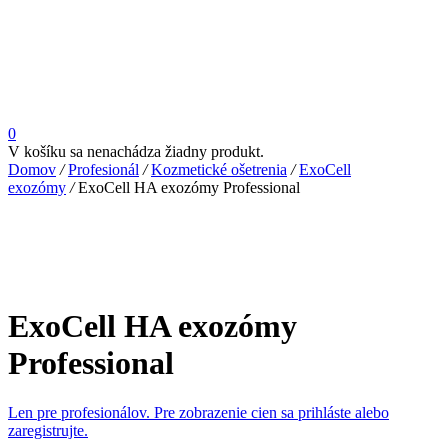
0
V košíku sa nenachádza žiadny produkt.
Domov
/
Profesionál
/
Kozmetické ošetrenia
/
ExoCell
exozómy
/
ExoCell HA exozómy Professional
ExoCell HA exozómy
Professional
Len pre profesionálov. Pre zobrazenie cien sa prihláste alebo
zaregistrujte.