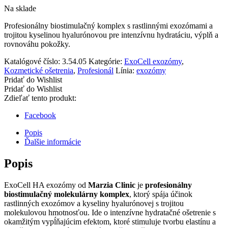
Na sklade
Profesionálny biostimulačný komplex s rastlinnými exozómami a
trojitou kyselinou hyalurónovou pre intenzívnu hydratáciu, výplň a
rovnováhu pokožky.
Katalógové číslo:
3.54.05
Kategórie:
ExoCell exozómy
,
Kozmetické ošetrenia
,
Profesionál
Línia:
exozómy
Pridať do Wishlist
Pridať do Wishlist
Zdieľať tento produkt:
Facebook
Popis
Ďalšie informácie
Popis
ExoCell HA exozómy od
Marzia Clinic
je
profesionálny
biostimulačný molekulárny komplex
, ktorý spája účinok
rastlinných exozómov a kyseliny hyalurónovej s trojitou
molekulovou hmotnosťou. Ide o intenzívne hydratačné ošetrenie s
okamžitým vypĺňajúcim efektom, ktoré stimuluje tvorbu elastínu a