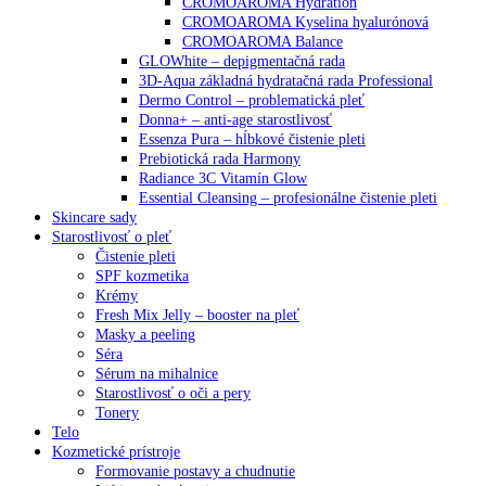
CROMOAROMA Hydration
CROMOAROMA Kyselina hyalurónová
CROMOAROMA Balance
GLOWhite – depigmentačná rada
3D-Aqua základná hydratačná rada Professional
Dermo Control – problematická pleť
Donna+ – anti-age starostlivosť
Essenza Pura – hĺbkové čistenie pleti
Prebiotická rada Harmony
Radiance 3C Vitamín Glow
Essential Cleansing – profesionálne čistenie pleti
Skincare sady
Starostlivosť o pleť
Čistenie pleti
SPF kozmetika
Krémy
Fresh Mix Jelly – booster na pleť
Masky a peeling
Séra
Sérum na mihalnice
Starostlivosť o oči a pery
Tonery
Telo
Kozmetické prístroje
Formovanie postavy a chudnutie