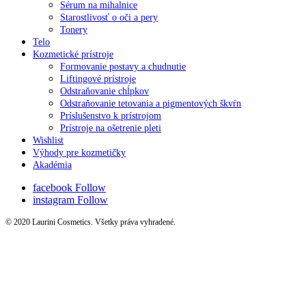
Sérum na mihalnice
Starostlivosť o oči a pery
Tonery
Telo
Kozmetické prístroje
Formovanie postavy a chudnutie
Liftingové prístroje
Odstraňovanie chĺpkov
Odstraňovanie tetovania a pigmentových škvŕn
Príslušenstvo k prístrojom
Prístroje na ošetrenie pleti
Wishlist
Výhody pre kozmetičky
Akadémia
facebook
Follow
instagram
Follow
© 2020 Laurini Cosmetics. Všetky práva vyhradené.