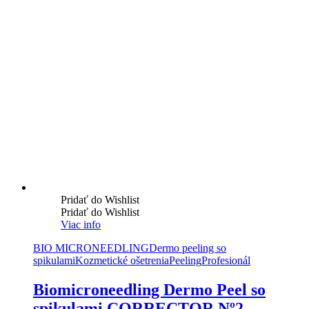
Pridať do Wishlist
Pridať do Wishlist
Viac info
BIO MICRONEEDLING
Dermo peeling so
spikulami
Kozmetické ošetrenia
Peeling
Profesionál
Biomicroneedling Dermo Peel so
spikulami CORRECTOR Nº2