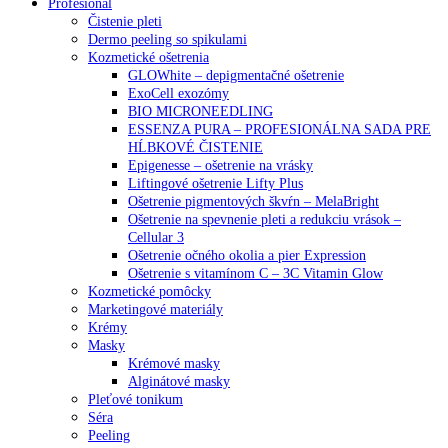
Profesionál
Čistenie pleti
Dermo peeling so spikulami
Kozmetické ošetrenia
GLOWhite – depigmentačné ošetrenie
ExoCell exozómy
BIO MICRONEEDLING
ESSENZA PURA – PROFESIONÁLNA SADA PRE
HĹBKOVÉ ČISTENIE
Epigenesse – ošetrenie na vrásky
Liftingové ošetrenie Lifty Plus
Ošetrenie pigmentových škvŕn – MelaBright
Ošetrenie na spevnenie pleti a redukciu vrások –
Cellular 3
Ošetrenie očného okolia a pier Expression
Ošetrenie s vitamínom C – 3C Vitamin Glow
Kozmetické pomôcky
Marketingové materiály
Krémy
Masky
Krémové masky
Alginátové masky
Pleťové tonikum
Séra
Peeling