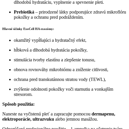
dlhodobú hydratáciu, vyplnenie a spevnenie pleti.
Prebiotiká
– prirodzené látky podporujúce zdravú mikroflóru
pokožky a ochranu pred podráždením.
Hlavné účinky
ExoCell HA exozómy
:
okamžitý vypĺňajúci a hydratačný efekt,
hĺbková a dlhodobá hydratácia pokožky,
stimulácia tvorby elastínu a zlepšenie tonusu,
obnova rovnováhy mikrobiómu a zníženie citlivosti,
ochrana pred transkutánnou stratou vody (TEWL),
zvýšenie odolnosti pokožky voči starnutiu a vonkajším
stresorom.
Spôsob použitia:
Naneste na vyčistenú pleť a zapracujte pomocou
dermapenu,
elektroporácie, ultrazvuku
alebo jemnou masážou.
Odporúčané profesionálne použitie – 1 ampulka na ošetrenie tváre,