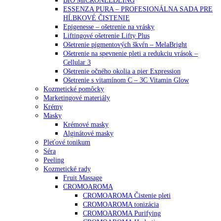
BIO MICRONEEDLING
ESSENZA PURA – PROFESIONÁLNA SADA PRE
HĹBKOVÉ ČISTENIE
Epigenesse – ošetrenie na vrásky
Liftingové ošetrenie Lifty Plus
Ošetrenie pigmentových škvŕn – MelaBright
Ošetrenie na spevnenie pleti a redukciu vrások –
Cellular 3
Ošetrenie očného okolia a pier Expression
Ošetrenie s vitamínom C – 3C Vitamin Glow
Kozmetické pomôcky
Marketingové materiály
Krémy
Masky
Krémové masky
Alginátové masky
Pleťové tonikum
Séra
Peeling
Kozmetické rady
Fruit Massage
CROMOAROMA
CROMOAROMA Čistenie pleti
CROMOAROMA tonizácia
CROMOAROMA Purifying