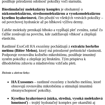
posilňuje prirodzenú odolnosť pokožky voči starnutiu.
Biostimulačný molekulárny komplex
je obohatený o
nízkomolekulárnu, strednomolekulárnu a vysokomolekulárnu
kyselinu hyalurónovú
, čím pôsobí vo všetkých vrstvách pokožky –
od povrchovej hydratácie až po hĺbkovú výživu dermy.
Ľahšie molekuly prenikajú hlboko a vypĺňajú pleť zvnútra, zatiaľ čo
ťažšie zostávajú na povrchu, kde zadržiavajú vlhkosť a zlepšujú
elasticitu.
Rastlinné ExoCell HA exozómy pochádzajú z
extraktu horkého
melónu (Bitter Melon)
, ktorý má prirodzené prebiotické vlastnosti.
Podporuje rovnováhu kožného mikrobiómu, posilňuje imunitný
systém pokožky a zlepšuje jej štruktúru. Tým prispieva k
dlhodobému zdraviu a mladistvému vzhľadu pleti.
Zloženie a aktívne látky:
HA Exosomes
– rastlinné exozómy z horkého melónu, ktoré
obnovujú rovnováhu mikrobiómu a stimulujú imunitnú
obranyschopnosť pokožky.
Kyselina hyalurónová (nízka, stredná, vysoká molekulová
hmotnosť)
– trojitý hydratačný komplex pre okamžitú aj