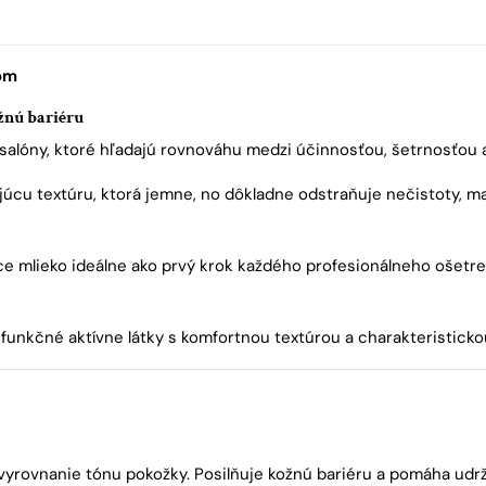
zom
ožnú bariéru
alóny, ktoré hľadajú rovnováhu medzi účinnosťou, šetrnosťou 
úcu textúru, ktorá jemne, no dôkladne odstraňuje nečistoty, 
e mlieko ideálne ako prvý krok každého profesionálneho ošetren
 funkčné aktívne látky s komfortnou textúrou a charakteristicko
 vyrovnanie tónu pokožky. Posilňuje kožnú bariéru a pomáha udr