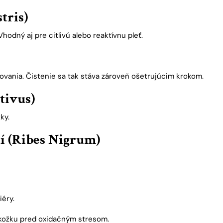
tris)
hodný aj pre citlivú alebo reaktívnu pleť.
ovania. Čistenie sa tak stáva zároveň ošetrujúcim krokom.
tivus)
ky.
lí (Ribes Nigrum)
iéry.
okožku pred oxidačným stresom.