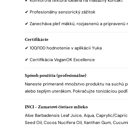
✔ Komfortná textúra ideálna na masážny kontakt
✔ Profesionálny senzorický zážitok
✔ Zanecháva pleť mäkkú, rozjasnenú a pripravenú n
Certifikácie
✔ 100/100 hodnotenie v aplikácii Yuka
✔ Certifikácia VeganOK Excellence
Spôsob použitia (profesionálne)
Naneste primerané množstvo produktu na suchú pleť
alebo teplým uterákom. Pokračujte tonizáciou podľ
INCI – Zamatové čistiace mlieko
Aloe Barbadensis Leaf Juice, Aqua, Caprylic/Capric 
Seed Oil, Cocos Nucifera Oil, Xanthan Gum, Cucumis 