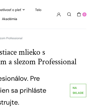
stlivosť o pleť
Telo
0
Akadémia
zom Professional
tiace mlieko s
m a slezom Professional
esionálov. Pre
ien sa prihláste
NA
SKLADE
trujte.