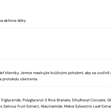
a aktívne látky
 klientky. Jemne masírujte krúživými pohybmi, aby sa uvoľnili
a protokolu ošetrenia.
Triglyceride, Polyglyceryl-3 Rice Branate, Ethylhexyl Cocoate, Gl
Sativus Fruit Extract, Niacinamide, Malva Sylvestris Leaf Extrac