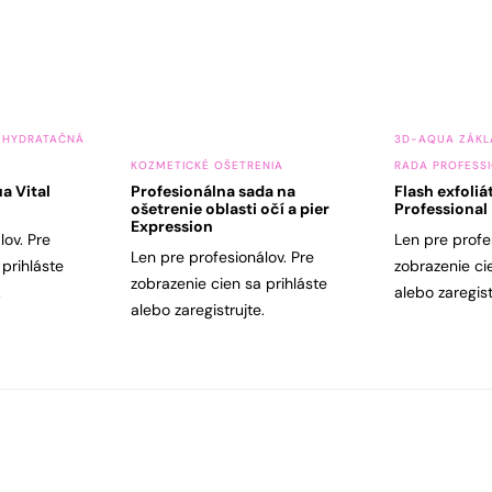
 HYDRATAČNÁ
3D-AQUA ZÁKL
KOZMETICKÉ OŠETRENIA
RADA PROFESS
a Vital
Profesionálna sada na
Flash exfoliá
ošetrenie oblasti očí a pier
Professional
Expression
lov. Pre
Len pre profe
Len pre profesionálov. Pre
 prihláste
zobrazenie ci
zobrazenie cien sa prihláste
.
alebo zaregist
alebo zaregistrujte.