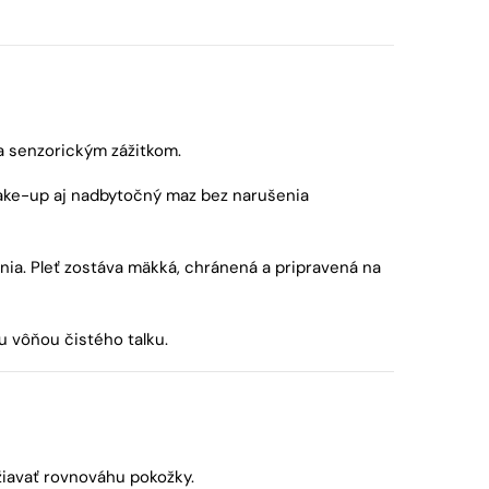
a senzorickým zážitkom.
make-up aj nadbytočný maz bez narušenia
ia. Pleť zostáva mäkká, chránená a pripravená na
u vôňou čistého talku.
žiavať rovnováhu pokožky.