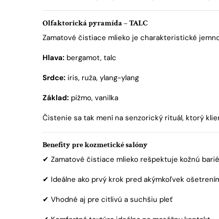
Olfaktorická pyramída – TALC
Zamatové čistiace mlieko je charakteristické jem
Hlava:
bergamot, talc
Srdce:
iris, ruža, ylang-ylang
Základ:
pižmo, vanilka
Čistenie sa tak mení na senzorický rituál, ktorý kl
Benefity pre kozmetické salóny
✔ Zamatové čistiace mlieko rešpektuje kožnú bari
✔ Ideálne ako prvý krok pred akýmkoľvek ošetrení
✔ Vhodné aj pre citlivú a suchšiu pleť