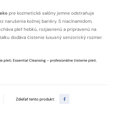
ieko
pre kozmetické salóny jemne odstraňuje
z narušenia kožnej bariéry. S niacínamidom,
echáva pleť hebkú, rozjasnenú a pripravenú na
 talku dodáva čistenie luxusný senzorický rozmer.
e pleti
,
Essential Cleansing – profesionálne čistenie pleti
,
Zdieľať tento produkt: