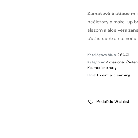
Zamatové čistiace ml
nečistoty a make-up be
slezom a aloe vera zan
ďalšie ošetrenie. Vôňa
Katalógové číslo:
2.66.01
Kategórie:
Profesionál
,
Čisteni
Kozmetické rady
Línia:
Essential cleansing
Pridať do Wishlist