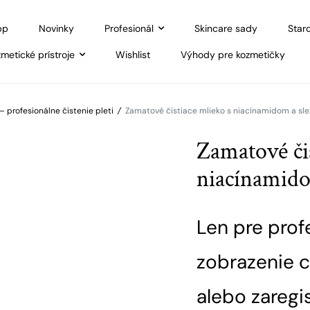
pp
Novinky
Profesionál
Skincare sady
Staro
metické prístroje
Wishlist
Výhody pre kozmetičky
– profesionálne čistenie pleti
/
Zamatové čistiace mlieko s niacínamidom a sle
Zamatové čis
niacínamido
Len pre prof
zobrazenie c
alebo zaregis