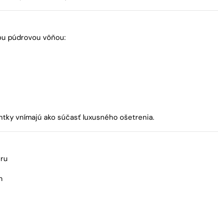
nou púdrovou vôňou:
ientky vnímajú ako súčasť luxusného ošetrenia.
éru
m