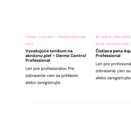
DERMO CONTROL – PROBLEMATICKÁ
3D-AQUA ZÁKLADNÁ
PLEŤ
RADA PROFESSIONAL
Vyvažujúce tonikum na
Čistiaca pena Aqu
aknóznu pleť – Dermo Control
Professional
Professional
Len pre profesioná
Len pre profesionálov. Pre
zobrazenie cien sa
zobrazenie cien sa prihláste
alebo zaregistrujte
alebo zaregistrujte.