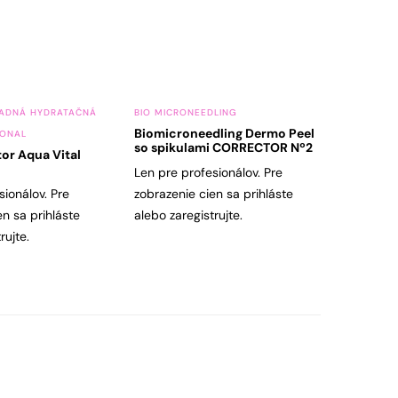
ADNÁ HYDRATAČNÁ
BIO MICRONEEDLING
Biomicroneedling Dermo Peel
IONAL
so spikulami CORRECTOR Nº2
tor Aqua Vital
Len pre profesionálov. Pre
sionálov. Pre
zobrazenie cien sa prihláste
en sa prihláste
alebo zaregistrujte.
rujte.