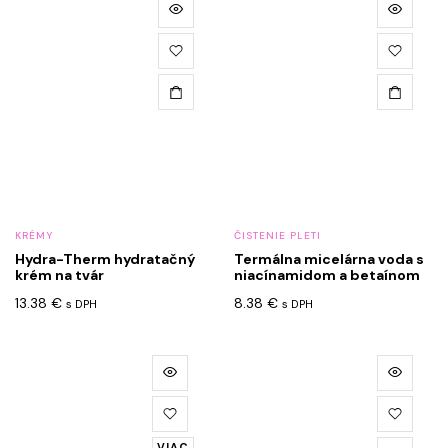
KRÉMY
ČISTENIE PLETI
Hydra-Therm hydratačný
Termálna micelárna voda s
krém na tvár
niacínamidom a betaínom
13.38
€
8.38
€
s DPH
s DPH
VIAC