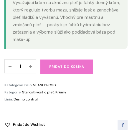
Vyvažujúci krém na aknóznu pleť je ľahký denný krém,
ktorý reguluje tvorbu mazu, znižuje lesk a zanecháva
pleť hladkú a vyváženú. Vhodný pre mastnú a
zmiešanú pleť — poskytuje ľahkú hydratáciu bez
zaťaženia a výborne slúži ako podkladová báza pod
make-up.
Vyvažujúci
PRIDAŤ DO KOŠÍKA
krém
na
aknóznu
Katalógové číslo:
VEANLDPC50
pleť
Kategórie:
Starostlivosť o pleť
,
Krémy
Dermo
Línia:
Dermo control
control
quantity
Pridať do Wishlist