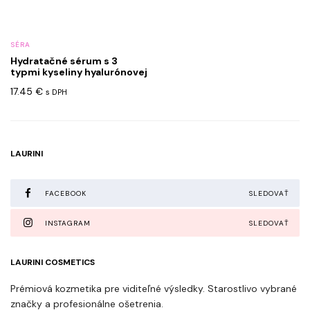
SÉRA
Hydratačné sérum s 3
typmi kyseliny hyalurónovej
17.45
€
s DPH
LAURINI
FACEBOOK
SLEDOVAŤ
INSTAGRAM
SLEDOVAŤ
LAURINI COSMETICS
Prémiová kozmetika pre viditeľné výsledky. Starostlivo vybrané
značky a profesionálne ošetrenia.