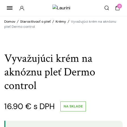
0
Domov
/
Starostlivosť o pleť
/
Krémy
/
Vyvažujúci krém na aknóznu
pleť Dermo control
Vyvažujúci krém na
aknóznu pleť Dermo
control
16.90
€
s DPH
NA SKLADE