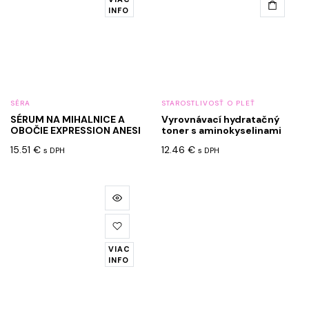
INFO
SÉRA
STAROSTLIVOSŤ O PLEŤ
SÉRUM NA MIHALNICE A
Vyrovnávací hydratačný
OBOČIE EXPRESSION ANESI
toner s aminokyselinami
15.51
€
12.46
€
s DPH
s DPH
VIAC
INFO