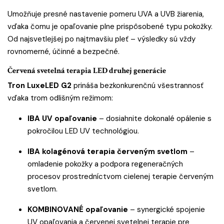
Umožňuje presné nastavenie pomeru UVA a UVB žiarenia,
vďaka čomu je opaľovanie plne prispôsobené typu pokožky.
Od najsvetlejšej po najtmavšiu pleť – výsledky sú vždy
rovnomerné, účinné a bezpečné.
Červená svetelná terapia LED druhej generácie
Tron LuxeLED G2
prináša bezkonkurenčnú všestrannosť
vďaka trom odlišným režimom:
IBA UV opaľovanie
– dosiahnite dokonalé opálenie s
pokročilou LED UV technológiou.
IBA kolagénová terapia červeným svetlom
–
omladenie pokožky a podpora regeneračných
procesov prostredníctvom cielenej terapie červeným
svetlom.
KOMBINOVANÉ opaľovanie
– synergické spojenie
UV opaľovania a červenej svetelnej terapie pre