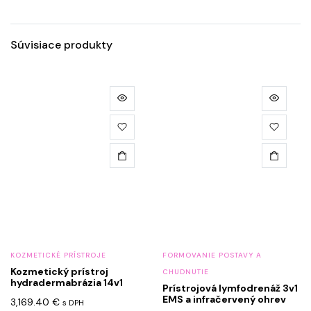
Súvisiace produkty
KOZMETICKÉ PRÍSTROJE
FORMOVANIE POSTAVY A
Kozmetický prístroj
CHUDNUTIE
hydradermabrázia 14v1
Prístrojová lymfodrenáž 3v1
EMS a infračervený ohrev
3,169.40
€
s DPH