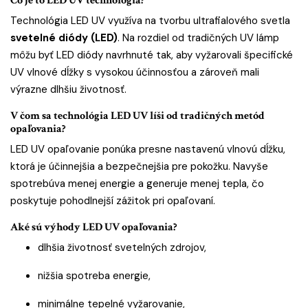
Čo je to LED UV technológia?
Technológia LED UV využíva na tvorbu ultrafialového svetla
svetelné diódy (LED)
. Na rozdiel od tradičných UV lámp
môžu byť LED diódy navrhnuté tak, aby vyžarovali špecifické
UV vlnové dĺžky s vysokou účinnosťou a zároveň mali
výrazne dlhšiu životnosť.
V čom sa technológia LED UV líši od tradičných metód
opaľovania?
LED UV opaľovanie ponúka presne nastavenú vlnovú dĺžku,
ktorá je účinnejšia a bezpečnejšia pre pokožku. Navyše
spotrebúva menej energie a generuje menej tepla, čo
poskytuje pohodlnejší zážitok pri opaľovaní.
Aké sú výhody LED UV opaľovania?
dlhšia životnosť svetelných zdrojov,
nižšia spotreba energie,
minimálne tepelné vyžarovanie,