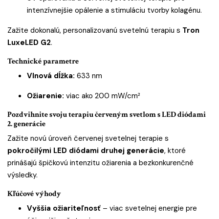
intenzívnejšie opálenie a stimuláciu tvorby kolagénu.
Zažite dokonalú, personalizovanú svetelnú terapiu s
Tron
LuxeLED G2
.
Technické parametre
Vlnová dĺžka:
633 nm
Ožiarenie:
viac ako 200 mW/cm²
Pozdvihnite svoju terapiu červeným svetlom s LED diódami
2. generácie
Zažite novú úroveň červenej svetelnej terapie s
pokročilými LED diódami druhej generácie
, ktoré
prinášajú špičkovú intenzitu ožiarenia a bezkonkurenčné
výsledky.
Kľúčové výhody
Vyššia ožiariteľnosť
– viac svetelnej energie pre