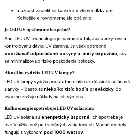
možnosť zacieliť na konkrétne vlnové dĺžky pre
rýchlejšie a rovnomernejšie opálenie.
Je LED UV opaľovanie bezpečné?
Áno, LED UV technológia je navrhnutá tak, aby poskytovala
kontrolovanú dávku UV žiarenia. Je však potrebné
dodržiavať odporúčané pokyny a limity expozície
, aby
sa minimalizovalo riziko poškodenia pokožky.
Ako dlho vydržia LED UV lampy?
LED UV lampy vydržia podstatne dlhšie ako klasické soláriové
žiarivky – často až
niekoľko tisíc hodín prevádzky
, čo
výrazne znižuje náklady na ich výmenu.
Koľko energie spotrebuje LED UV solárium?
LED UV soláriá sú
energeticky úsporné
, ich spotreba je
oveľa nižšia než pri tradičných zariadeniach. Mnohé modely
fungujú s výkonom
pod 1000 wattov
.