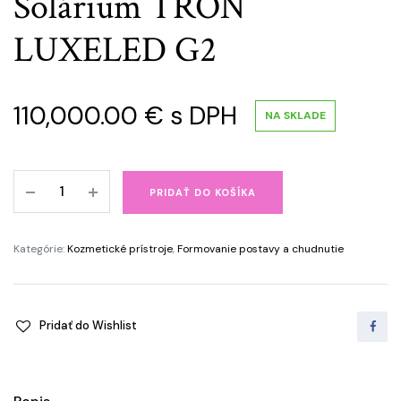
Solárium TRON
LUXELED G2
110,000.00
€
s DPH
NA SKLADE
Solárium
PRIDAŤ DO KOŠÍKA
TRON
LUXELED
G2
Kategórie:
Kozmetické prístroje
,
Formovanie postavy a chudnutie
quantity
Pridať do Wishlist