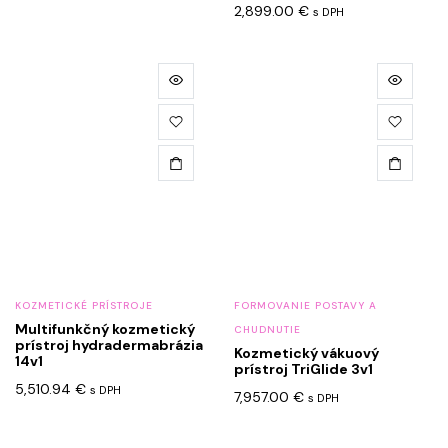
2,899.00
€
s DPH
KOZMETICKÉ PRÍSTROJE
FORMOVANIE POSTAVY A
Multifunkčný kozmetický
CHUDNUTIE
prístroj hydradermabrázia
Kozmetický vákuový
14v1
prístroj TriGlide 3v1
5,510.94
€
s DPH
7,957.00
€
s DPH