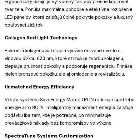
Ergonomický dizajn je vytvorený tak, aby presne kopíroval
tvar tela. Ponúka maximálne pohodlie a efektívne rozloženie
LED panelov, ktoré zaisťujú úplné pokrytie pokožky a luxusný
opaľovací zážitok.
Collagen Red Light Technology
Pokročilá kolagénová terapia využíva červené svetlo s
vlnovou dĺžkou 633 nm, ktoré stimuluje tvorbu kolagénu,
zlepšuje pružnosť pokožky a podporuje regeneráciu. Prináša
nielen bronzovú pokožku, ale aj omladenie a revitalizáciu.
Unmatched Energy Efficiency
Vďaka systému SaveEnergy Matrix TRON redukuje spotrebu
energie až o 80 %. Inteligentný manažment energie zaisťuje
dodávku iba tam, kde je potrebná, čo minimalizuje
prevádzkové náklady bez kompromisov vo výkone.
SpectraTune Systems Customization