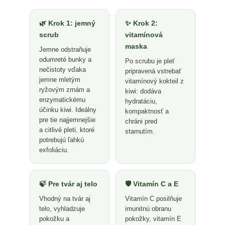
🌿 Krok 1: jemný
✨ Krok 2:
scrub
vitamínová
maska
Jemne odstraňuje
odumreté bunky a
Po scrubu je pleť
nečistoty vďaka
pripravená vstrebať
jemne mletým
vitamínový kokteil z
ryžovým zrnám a
kiwi: dodáva
enzymatickému
hydratáciu,
účinku kiwi. Ideálny
kompaktnosť a
pre tie najjemnejšie
chráni pred
a citlivé pleti, ktoré
starnutím.
potrebujú ľahkú
exfoliáciu.
🍃 Pre tvár aj telo
🛡️ Vitamín C a E
Vhodný na tvár aj
Vitamín C posilňuje
telo, vyhladzuje
imunitnú obranu
pokožku a
pokožky, vitamín E