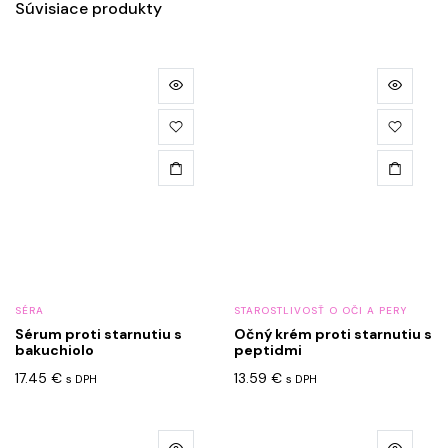
Súvisiace produkty
SÉRA
STAROSTLIVOSŤ O OČI A PERY
Sérum proti starnutiu s
Očný krém proti starnutiu s
bakuchiolo
peptidmi
17.45
€
13.59
€
s DPH
s DPH