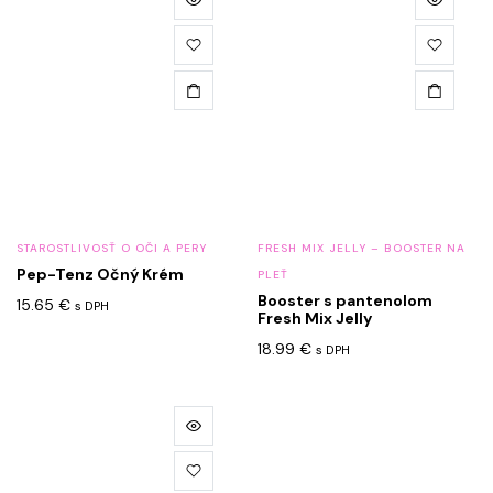
STAROSTLIVOSŤ O OČI A PERY
FRESH MIX JELLY – BOOSTER NA
Pep-Tenz Očný Krém
PLEŤ
Booster s pantenolom
15.65
€
s DPH
Fresh Mix Jelly
18.99
€
s DPH