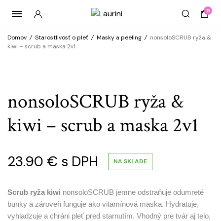
0
Domov
/
Starostlivosť o pleť
/
Masky a peeling
/
nonsoloSCRUB ryža &
kiwi – scrub a maska 2v1
nonsoloSCRUB ryža &
kiwi – scrub a maska 2v1
23.90
€
s DPH
NA SKLADE
Scrub ryža kiwi
nonsoloSCRUB jemne odstraňuje odumreté
bunky a zároveň funguje ako vitamínová maska. Hydratuje,
vyhladzuje a chráni pleť pred starnutím. Vhodný pre tvár aj telo,