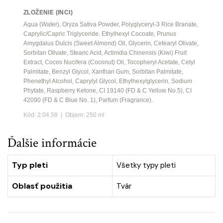
ZLOŽENIE (INCI)
Aqua (Water), Oryza Sativa Powder, Polyglyceryl-3 Rice Branate,
Caprylic/Capric Triglyceride, Ethylhexyl Cocoate, Prunus
Amygdalus Dulcis (Sweet Almond) Oil, Glycerin, Cetearyl Olivate,
Sorbitan Olivate, Stearic Acid, Actinidia Chinensis (Kiwi) Fruit
Extract, Cocos Nucifera (Coconut) Oil, Tocopheryl Acetate, Cetyl
Palmitate, Benzyl Glycol, Xanthan Gum, Sorbitan Palmitate,
Phenethyl Alcohol, Caprylyl Glycol, Ethylhexylglycerin, Sodium
Phytate, Raspberry Ketone, CI 19140 (FD & C Yellow No.5), CI
42090 (FD & C Blue No. 1), Parfum (Fragrance).
Kód: 2.04.58 | Objem: 250 ml
Ďalšie informácie
Typ pleti
Všetky typy pleti
Oblasť použitia
Tvár