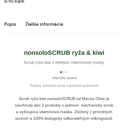
si ho kúpili.
Popis
Ďalšie informácie
nonsoloSCRUB ryža & kiwi
Scrub ryža kiwi s efektom vitamínovej masky
●
●
●
intenzita: jemná
Textúra: krémový scrub s jemnými granulami
Scrub ryža kiwi nonsoloSCRUB od Marzia Clinic je
navrhnutý ako 2 produkty v jednom: mechanický scrub
a vyživujúca vitamínová maska. Zložený z prírodných
surovín a 100% biologicky odbúrateľných mikrogranúl.