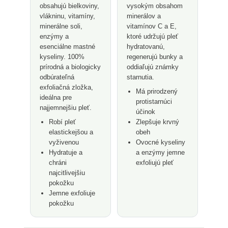
obsahujú bielkoviny,
vysokým obsahom
vlákninu, vitamíny,
minerálov a
minerálne soli,
vitamínov C a E,
enzýmy a
ktoré udržujú pleť
esenciálne mastné
hydratovanú,
kyseliny. 100%
regenerujú bunky a
prírodná a biologicky
oddiaľujú známky
odbúrateľná
starnutia.
exfoliačná zložka,
Má prirodzený
ideálna pre
protistarnúci
najjemnejšiu pleť.
účinok
Robí pleť
Zlepšuje krvný
elastickejšou a
obeh
vyživenou
Ovocné kyseliny
Hydratuje a
a enzýmy jemne
chráni
exfoliujú pleť
najcitlivejšiu
pokožku
Jemne exfoliuje
pokožku