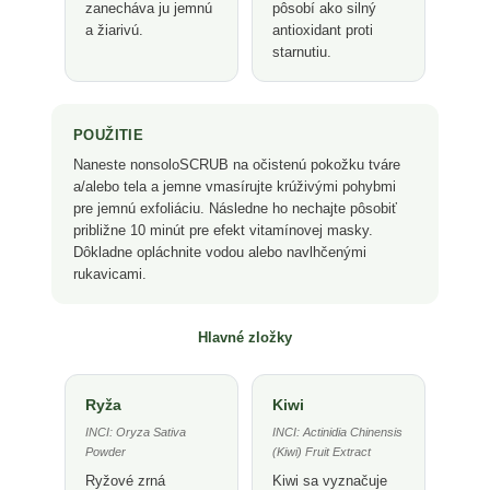
zanecháva ju jemnú
pôsobí ako silný
a žiarivú.
antioxidant proti
starnutiu.
POUŽITIE
Naneste nonsoloSCRUB na očistenú pokožku tváre
a/alebo tela a jemne vmasírujte krúživými pohybmi
pre jemnú exfoliáciu. Následne ho nechajte pôsobiť
približne 10 minút pre efekt vitamínovej masky.
Dôkladne opláchnite vodou alebo navlhčenými
rukavicami.
Hlavné zložky
Ryža
Kiwi
INCI: Oryza Sativa
INCI: Actinidia Chinensis
Powder
(Kiwi) Fruit Extract
Ryžové zrná
Kiwi sa vyznačuje