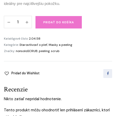
ideálny pre najcitlivejšiu pokožku.
nonsoloSCRUB
PRIDAŤ DO KOŠÍKA
ryža
&
kiwi
Katalógové číslo:
2.04.58
–
Kategórie:
Starostlivosť o pleť
,
Masky a peeling
scrub
Značky:
nonsoloSCRUB
,
peeling
,
scrub
a
maska
2v1
Pridať do Wishlist
quantity
Recenzie
Nikto zatiaľ nepridal hodnotenie.
Tento produkt môžu ohodnotiť len prihlásení zákazníci, ktorí