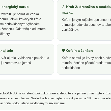
: energický scrub
💧 Krok 2: drenážna a model
maska
a revitalizuje pokožku vďaka
úcemu účinku kávových zŕn a
Kofeín je vynikajúcim spojencom t
ym antioxidačným výhodám
stimuluje redukciu opuchov a tuk
o ženšenu. Odstraňuje odumreté
vankúšikov.
čistoty.
r aj telo
🛡️ Kofeín a ženšen
tvár aj telo, vyhladzuje pokožku a
Kofeín stimuluje krvný obeh a od
 ju zamatovú a jemnú.
tekutín, ženšen pôsobí protistres
antioxidačne.
soloSCRUB na očistenú pokožku tváre a/alebo tela a jemne vmasírujte krúži
energickú exfoliáciu. Následne ho nechajte pôsobiť približne 10 minút pre ef
áchnite vodou alebo navlhčenými rukavicami.