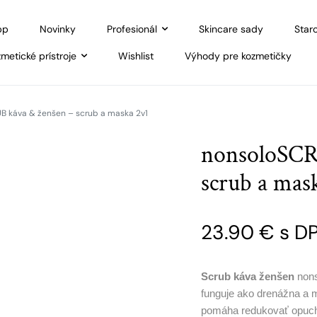
pp
Novinky
Profesionál
Skincare sady
Staro
metické prístroje
Wishlist
Výhody pre kozmetičky
B káva & ženšen – scrub a maska 2v1
nonsoloSCR
scrub a mas
23.90
€
s D
Scrub káva ženšen
nons
funguje ako drenážna a 
pomáha redukovať opuchy,