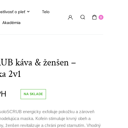
stlivosť o pleť
Telo
0
Akadémia
UB káva & ženšen –
ka 2v1
PH
NA SKLADE
oloSCRUB energicky exfoliuje pokožku a zároveň
modelujúca maska. Kofeín stimuluje krvný obeh a
 ženšen revitalizuje a chráni pred starnutím. Vhodný