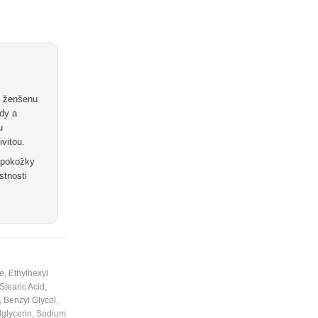
v ženšenu
idy a
u
ivitou.
y pokožky
stnosti
e, Ethylhexyl
Stearic Acid,
 Benzyl Glycol,
lglycerin, Sodium