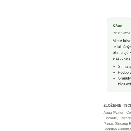
Káva
INCI: Coffea
Mleté kávo
exfoliačný
Stimulujú 
elastickej
Stimulu
Podporu
Granuly
živú exf
ZLOŽENIE (INCI
Aqua (Water), Cof
Cocoate, Glycerin
Panax Ginseng Ext
Sorbitan Palmitat