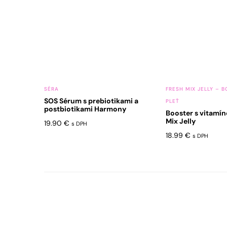
SÉRA
FRESH MIX JELLY – 
SOS Sérum s prebiotikami a
PLEŤ
postbiotikami Harmony
Booster s vitamí
Mix Jelly
19.90
€
s DPH
18.99
€
s DPH