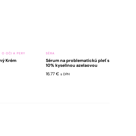
 O OČI A PERY
SÉRA
ný Krém
Sérum na problematickú pleť s
10% kyselinou azelaovou
16.77
€
s DPH