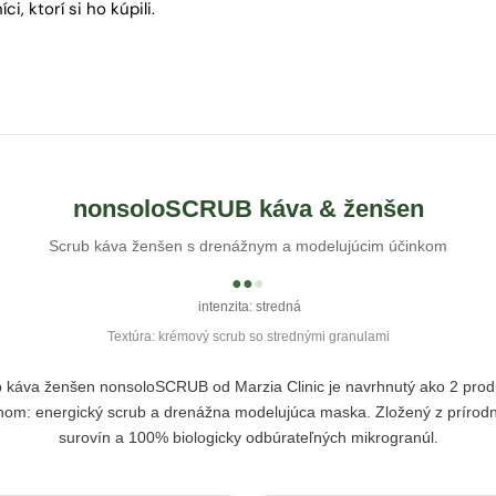
, ktorí si ho kúpili.
nonsoloSCRUB káva & ženšen
Scrub káva ženšen s drenážnym a modelujúcim účinkom
●
●
●
intenzita: stredná
Textúra: krémový scrub so strednými granulami
 káva ženšen nonsoloSCRUB od Marzia Clinic je navrhnutý ako 2 prod
nom: energický scrub a drenážna modelujúca maska. Zložený z prírod
surovín a 100% biologicky odbúrateľných mikrogranúl.