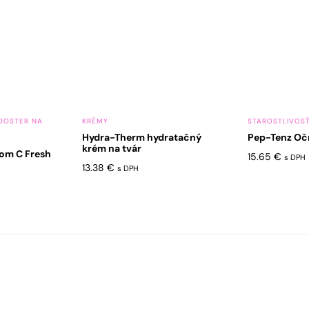
BOOSTER NA
KRÉMY
STAROSTLIVOSŤ
Hydra-Therm hydratačný
Pep-Tenz Oč
krém na tvár
nom C Fresh
15.65
€
s DPH
13.38
€
s DPH