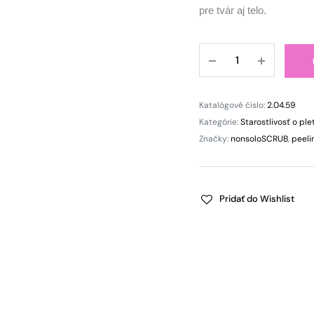
pre tvár aj telo.
nonsoloSCRUB
káva
&
ženšen
Katalógové číslo:
2.04.59
–
Kategórie:
Starostlivosť o ple
scrub
Značky:
nonsoloSCRUB
,
peeli
a
maska
2v1
Pridať do Wishlist
quantity