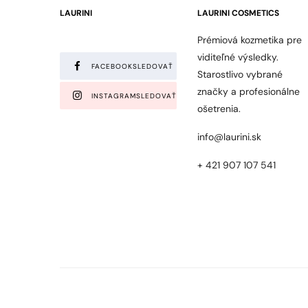
LAURINI
LAURINI COSMETICS
Prémiová kozmetika pre
viditeľné výsledky.
FACEBOOK
SLEDOVAŤ
Starostlivo vybrané
značky a profesionálne
INSTAGRAM
SLEDOVAŤ
ošetrenia.
info@laurini.sk
+ 421 907 107 541