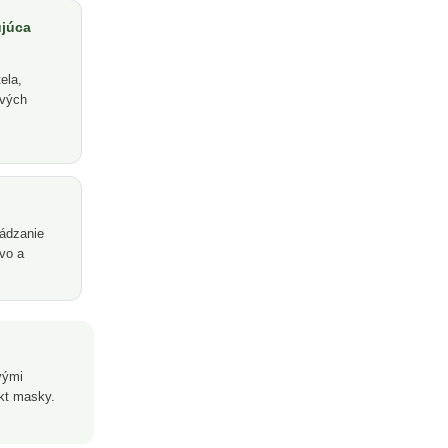
ujúca
ela,
ových
vádzanie
ovo a
vými
ekt masky.