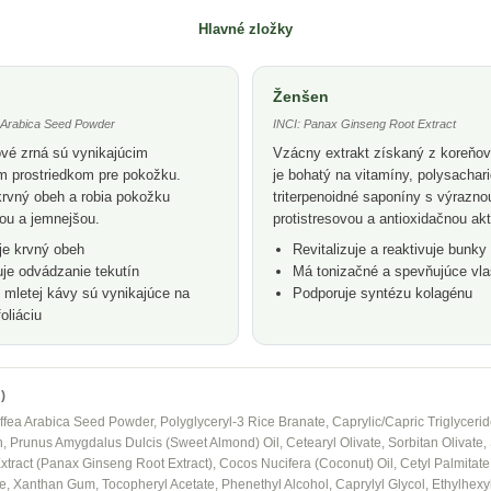
Hlavné zložky
Ženšen
 Arabica Seed Powder
INCI: Panax Ginseng Root Extract
vé zrná sú vynikajúcim
Vzácny extrakt získaný z koreňo
m prostriedkom pre pokožku.
je bohatý na vitamíny, polysachar
krvný obeh a robia pokožku
triterpenoidné saponíny s výrazno
šou a jemnejšou.
protistresovou a antioxidačnou akt
je krvný obeh
Revitalizuje a reaktivuje bunk
je odvádzanie tekutín
Má tonizačné a spevňujúce vla
 mletej kávy sú vynikajúce na
Podporuje syntézu kolagénu
oliáciu
)
fea Arabica Seed Powder, Polyglyceryl-3 Rice Branate, Caprylic/Capric Triglycerid
, Prunus Amygdalus Dulcis (Sweet Almond) Oil, Cetearyl Olivate, Sorbitan Olivate, 
ract (Panax Ginseng Root Extract), Cocos Nucifera (Coconut) Oil, Cetyl Palmitate,
e, Xanthan Gum, Tocopheryl Acetate, Phenethyl Alcohol, Caprylyl Glycol, Ethylhexy