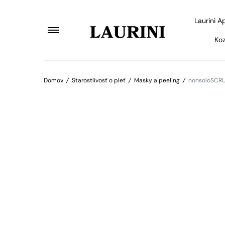
Laurini A
Koz
Domov
/
Starostlivosť o pleť
/
Masky a peeling
/
nonsoloSCRU