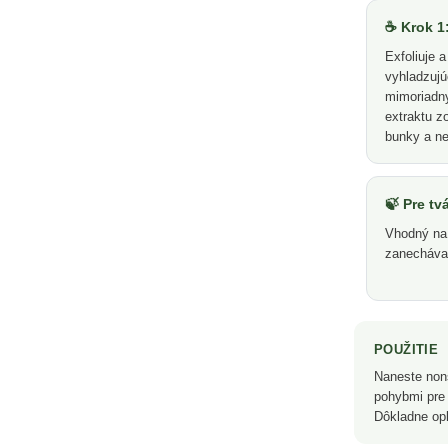
☕ Krok 1
Exfoliuje 
vyhladzuj
mimoriadn
extraktu z
bunky a ne
🍃 Pre tvá
Vhodný na 
zanecháva
POUŽITIE
Naneste non
pohybmi pre 
Dôkladne opl