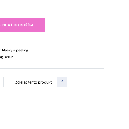
PRIDAŤ DO KOŠÍKA
ť
,
Masky a peeling
ng
,
scrub
Zdieľať tento produkt: