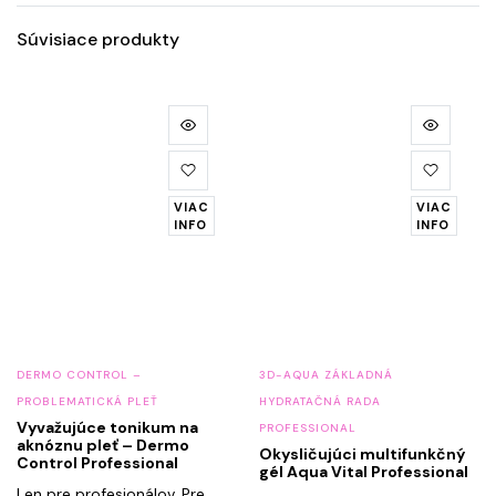
Súvisiace produkty
VIAC
VIAC
INFO
INFO
DERMO CONTROL –
3D-AQUA ZÁKLADNÁ
PROBLEMATICKÁ PLEŤ
HYDRATAČNÁ RADA
Vyvažujúce tonikum na
PROFESSIONAL
aknóznu pleť – Dermo
Okysličujúci multifunkčný
Control Professional
gél Aqua Vital Professional
Len pre profesionálov. Pre