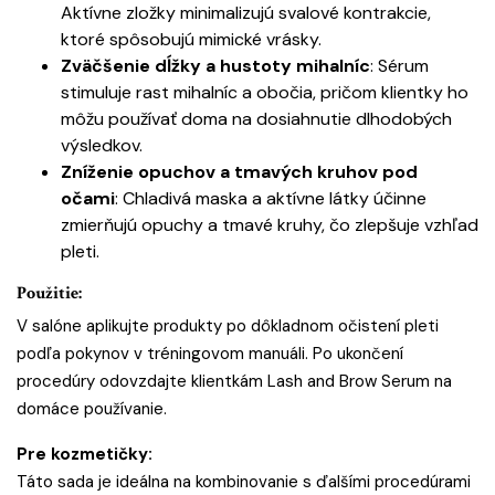
Aktívne zložky minimalizujú svalové kontrakcie,
ktoré spôsobujú mimické vrásky.
Zväčšenie dĺžky a hustoty mihalníc
: Sérum
stimuluje rast mihalníc a obočia, pričom klientky ho
môžu používať doma na dosiahnutie dlhodobých
výsledkov.
Zníženie opuchov a tmavých kruhov pod
očami
: Chladivá maska a aktívne látky účinne
zmierňujú opuchy a tmavé kruhy, čo zlepšuje vzhľad
pleti.
Použitie:
V salóne aplikujte produkty po dôkladnom očistení pleti
podľa pokynov v tréningovom manuáli. Po ukončení
procedúry odovzdajte klientkám Lash and Brow Serum na
domáce používanie.
Pre kozmetičky:
Táto sada je ideálna na kombinovanie s ďalšími procedúrami