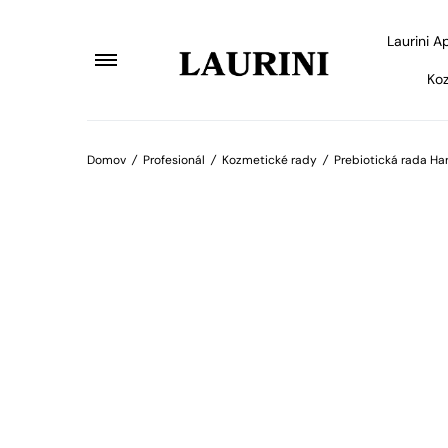
Laurini A
Koz
Domov
/
Profesionál
/
Kozmetické rady
/
Prebiotická rada H