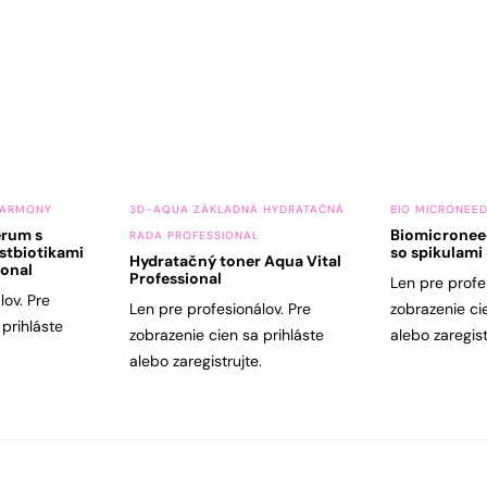
HARMONY
3D-AQUA ZÁKLADNÁ HYDRATAČNÁ
BIO MICRONEED
érum s
Biomicronee
RADA PROFESSIONAL
stbiotikami
so spikulam
Hydratačný toner Aqua Vital
onal
Professional
Len pre profe
lov. Pre
Len pre profesionálov. Pre
zobrazenie ci
 prihláste
zobrazenie cien sa prihláste
alebo zaregist
.
alebo zaregistrujte.