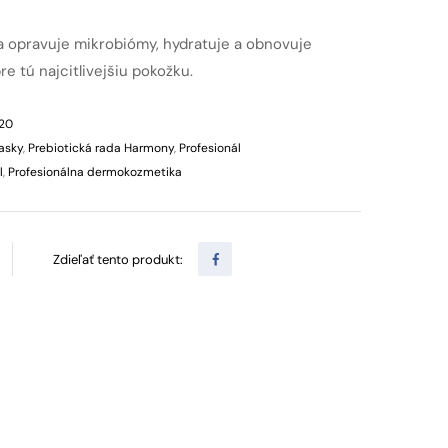
​​​opravuje mikrobiómy, hydratuje a obnovuje
pre tú najcitlivejšiu pokožku.
20
asky
,
Prebiotická rada Harmony
,
Profesionál
l
,
Profesionálna dermokozmetika
Zdieľať tento produkt: