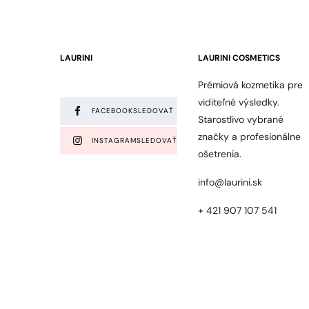
LAURINI
LAURINI COSMETICS
Prémiová kozmetika pre
viditeľné výsledky.
FACEBOOK
SLEDOVAŤ
Starostlivo vybrané
značky a profesionálne
INSTAGRAM
SLEDOVAŤ
ošetrenia.
info@laurini.sk
+ 421 907 107 541