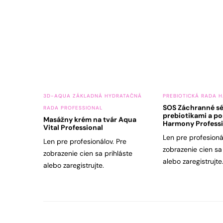
3D-AQUA ZÁKLADNÁ HYDRATAČNÁ
PREBIOTICKÁ RADA 
SOS Záchranné s
RADA PROFESSIONAL
prebiotikami a po
Masážny krém na tvár Aqua
Harmony Professi
Vital Professional
Len pre profesioná
Len pre profesionálov. Pre
zobrazenie cien sa
zobrazenie cien sa prihláste
alebo zaregistrujte
alebo zaregistrujte.