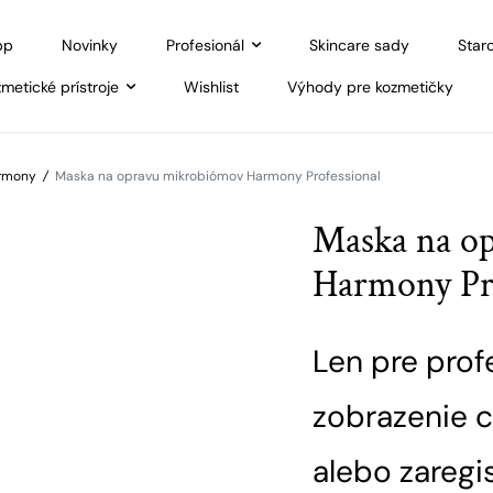
pp
Novinky
Profesionál
Skincare sady
Staro
metické prístroje
Wishlist
Výhody pre kozmetičky
armony
/
Maska na opravu mikrobiómov Harmony Professional
Maska na o
Harmony Pro
Len pre prof
zobrazenie c
alebo zaregis