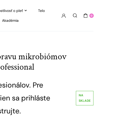
stlivosť o pleť
Telo
0
Akadémia
pravu mikrobiómov
fessional
esionálov. Pre
ien sa prihláste
NA
SKLADE
trujte.