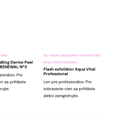
LING
3D-AQUA ZÁKLADNÁ HYDRATAČNÁ
dling Dermo Peel
RADA PROFESSIONAL
i RENEWAL Nº3
Flash exfoliátor Aqua Vital
Professional
sionálov. Pre
en sa prihláste
Len pre profesionálov. Pre
rujte.
zobrazenie cien sa prihláste
alebo zaregistrujte.