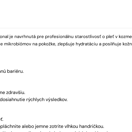
al je navrhnutá pre profesionálnu starostlivosť o pleť v kozm
mikrobiómov na pokožke, zlepšuje hydratáciu a posilňuje kožnú 
nú bariéru.
ľne zdravšiu.
dosiahnutie rýchlych výsledkov.
ť.
pláchnite alebo jemne zotrite vlhkou handričkou.