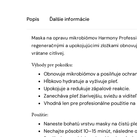
Popis
Ďalšie informácie
Maska na opravu mikrobiómov Harmony Profession
regeneračnými a upokojujúcimi zložkami obnovuje 
vrátane citlivej.
Výhody pre pokožku:
Obnovuje mikrobiómov a posilňuje ochran
Hĺbkovo hydratuje a vyživuje pleť.
Upokojuje a redukuje zápalové reakcie.
Zanecháva pleť žiarivejšiu, sviežu a vidite
Vhodná len pre profesionálne použitie na 
Použitie:
Naneste bohatú vrstvu masky na čistú ple
Nechajte pôsobiť 10–15 minút, následne o