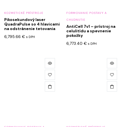
KOZMETICKÉ PRÍSTROJE
FORMOVANIE POSTAVY A
Pikosekundový laser
CHUDNUTIE
QuadraPulse so 4 hlavicami
AntiCell 7v1 – prístroj na
na odstránenie tetovania
celulitídu a spevnenie
pokožky
6,795.66
€
s DPH
6,773.40
€
s DPH