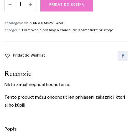
Kryolipolýza
PRIDAŤ DO KOŠÍKA
2v1
a
EMS
Katalógové číslo:
KRYOEMS2V1-4518
tvarovanie
Kategórie:
Formovanie postavy a chudnutie
,
Kozmetické prístroje
tela
quantity
Pridať do Wishlist
Recenzie
Nikto zatiaľ nepridal hodnotenie.
Tento produkt môžu ohodnotiť len prihlásení zákazníci, ktorí
si ho kúpili.
Popis