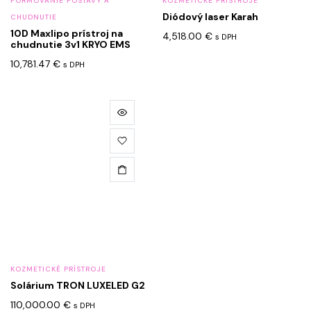
FORMOVANIE POSTAVY A
KOZMETICKÉ PRÍSTROJE
Diódový laser Karah
CHUDNUTIE
10D Maxlipo prístroj na
4,518.00
€
s DPH
chudnutie 3v1 KRYO EMS
10,781.47
€
s DPH
KOZMETICKÉ PRÍSTROJE
Solárium TRON LUXELED G2
110,000.00
€
s DPH