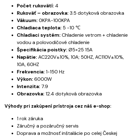
Počet rukovätí:
4
Rukoväť – obrazovka:
3.5 dotyková obrazovka
Vákuum:
0KPA-100KPA
Chladiaca teplota:
5 -10 ℃
Chladiaci systém:
Chladenie vetrom + chladenie
vodou a polovodičové chladenie
Špecifikácia poistky:
Ø5×25 15A
Napätie:
AC220V±10%, 10A; 50HZ, AC110V±10%,
10A, 60HZ
Frekvencia:
1-150 Hz
Výkon:
6000W
Intenzita:
7.9
Obrazovka:
12.4 dotyková obrazovka
Výhody pri zakúpení prístroja cez náš e-shop:
1 rok záruka
Záručný a pozáručný servis
Doprava a možnosť inštalácie po celej Českej