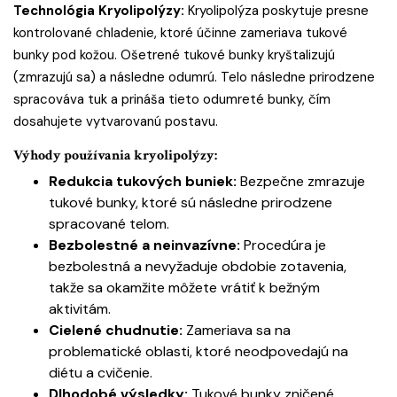
Technológia Kryolipolýzy:
Kryolipolýza poskytuje presne
kontrolované chladenie, ktoré účinne zameriava tukové
bunky pod kožou. Ošetrené tukové bunky kryštalizujú
(zmrazujú sa) a následne odumrú. Telo následne prirodzene
spracováva tuk a prináša tieto odumreté bunky, čím
dosahujete vytvarovanú postavu.
Výhody používania kryolipolýzy:
Redukcia tukových buniek:
Bezpečne zmrazuje
tukové bunky, ktoré sú následne prirodzene
spracované telom.
Bezbolestné a neinvazívne:
Procedúra je
bezbolestná a nevyžaduje obdobie zotavenia,
takže sa okamžite môžete vrátiť k bežným
aktivitám.
Cielené chudnutie:
Zameriava sa na
problematické oblasti, ktoré neodpovedajú na
diétu a cvičenie.
Dlhodobé výsledky:
Tukové bunky zničené