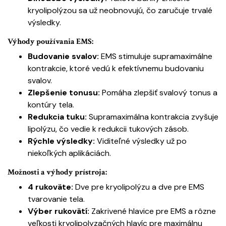
kryolipolýzou sa už neobnovujú, čo zaručuje trvalé
výsledky.
Výhody používania EMS:
Budovanie svalov:
EMS stimuluje supramaximálne
kontrakcie, ktoré vedú k efektívnemu budovaniu
svalov.
Zlepšenie tonusu:
Pomáha zlepšiť svalový tonus a
kontúry tela.
Redukcia tuku:
Supramaximálna kontrakcia zvyšuje
lipolýzu, čo vedie k redukcii tukových zásob.
Rýchle výsledky:
Viditeľné výsledky už po
niekoľkých aplikáciách.
Možnosti a výhody prístroja:
4 rukoväte:
Dve pre kryolipolýzu a dve pre EMS
tvarovanie tela.
Výber rukovätí:
Zakrivené hlavice pre EMS a rôzne
veľkosti kryolipolyzačných hlavíc pre maximálnu