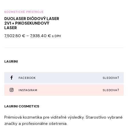
vybrať
na
KOZMETICKÉ PRÍSTROJE
stránke
DUOLASER DIÓDOVÝ LASER
produktu.
2V1 + PIKOSEKUNDOVÝ
LASER
Price
7,502.80
€
–
7,938.40
€
s DPH
range:
7,502.80 €
through
7,938.40 €
LAURINI
FACEBOOK
SLEDOVAŤ
INSTAGRAM
SLEDOVAŤ
LAURINI COSMETICS
Prémiová kozmetika pre viditeľné výsledky. Starostlivo vybrané
značky a profesionálne ošetrenia.