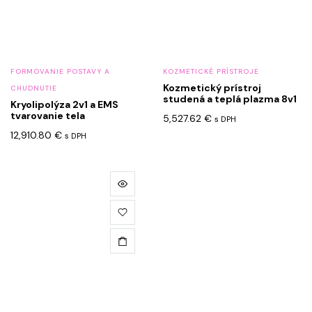
FORMOVANIE POSTAVY A
KOZMETICKÉ PRÍSTROJE
Kozmetický prístroj
CHUDNUTIE
studená a teplá plazma 8v1
Kryolipolýza 2v1 a EMS
tvarovanie tela
5,527.62
€
s DPH
12,910.80
€
s DPH
Tento
produkt
má
viacero
variantov.
Možnosti
si
môžete