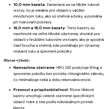
10,0 mm kazeta:
Zameriava sa na hlbšie tukové
vrstvy, čo je ideálne pre oblasti s väčším
množstvom tuku, ako sú stehná a boky, a pomáha
pri tvarovaní postavy.
16,0 mm a 18,0 mm kazety:
Tieto kazety sú
navrhnuté na veľmi hlboké ošetrenia, vhodné pre
oblasti s hrubšími tukovými vrstvami, ako je spodná
časť brucha a stehná, kde pomáhajú pri výraznej
redukcii tuku a spevnení pokožky.
Hlavné výhody:
Neinvazívne ošetrenie:
HIFU 22D poskytuje lifting a
spevnenie pokožky bez potreby chirurgického zákroku,
čo minimalizuje riziká a dobu rekonvalescencie.
Presnosť a prispôsobiteľnosť:
Rôzne hĺbkové
kazety umožňujú cielené ošetrenie špecifických
oblastí tváre a tela podľa individuálnych potrieb
klienta.