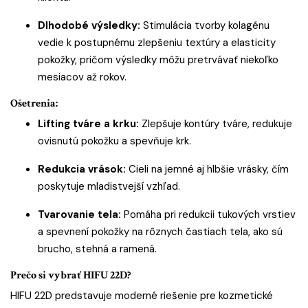
Dlhodobé výsledky:
Stimulácia tvorby kolagénu
vedie k postupnému zlepšeniu textúry a elasticity
pokožky, pričom výsledky môžu pretrvávať niekoľko
mesiacov až rokov.
Ošetrenia:
Lifting tváre a krku:
Zlepšuje kontúry tváre, redukuje
ovisnutú pokožku a spevňuje krk.
Redukcia vrások:
Cieli na jemné aj hlbšie vrásky, čím
poskytuje mladistvejší vzhľad.
Tvarovanie tela:
Pomáha pri redukcii tukových vrstiev
a spevnení pokožky na rôznych častiach tela, ako sú
brucho, stehná a ramená.
Prečo si vybrať HIFU 22D?
HIFU 22D predstavuje moderné riešenie pre kozmetické