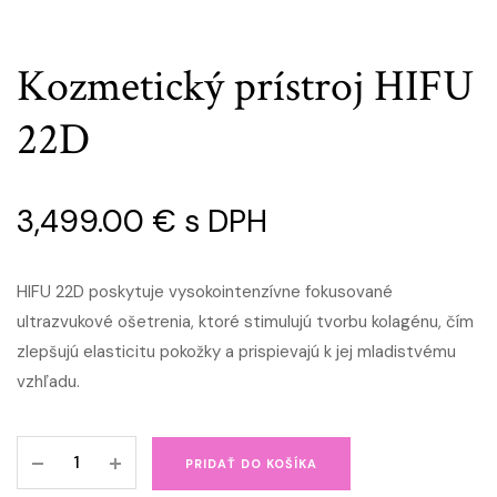
Kozmetický prístroj HIFU
22D
3,499.00
€
s DPH
HIFU 22D poskytuje vysokointenzívne fokusované
ultrazvukové ošetrenia, ktoré stimulujú tvorbu kolagénu, čím
zlepšujú elasticitu pokožky a prispievajú k jej mladistvému
vzhľadu.
Kozmetický
PRIDAŤ DO KOŠÍKA
prístroj