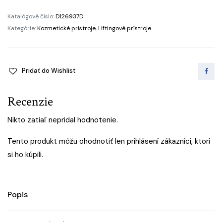
HIFU
22D
Katalógové číslo:
D126937D
quantity
Kategórie:
Kozmetické prístroje
,
Liftingové prístroje
Pridať do Wishlist
Recenzie
Nikto zatiaľ nepridal hodnotenie.
Tento produkt môžu ohodnotiť len prihlásení zákazníci, ktorí
si ho kúpili.
Popis