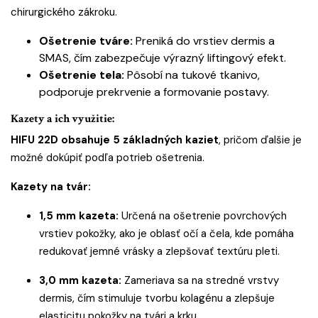
chirurgického zákroku.
Ošetrenie tváre:
Preniká do vrstiev dermis a
SMAS, čím zabezpečuje výrazný liftingový efekt.
Ošetrenie tela:
Pôsobí na tukové tkanivo,
podporuje prekrvenie a formovanie postavy.
Kazety a ich využitie:
HIFU 22D obsahuje 5 základných kaziet
, pričom ďalšie je
možné dokúpiť podľa potrieb ošetrenia.
Kazety na tvár:
1,5 mm kazeta:
Určená na ošetrenie povrchových
vrstiev pokožky, ako je oblasť očí a čela, kde pomáha
redukovať jemné vrásky a zlepšovať textúru pleti.
3,0 mm kazeta:
Zameriava sa na stredné vrstvy
dermis, čím stimuluje tvorbu kolagénu a zlepšuje
elasticitu pokožky na tvári a krku.