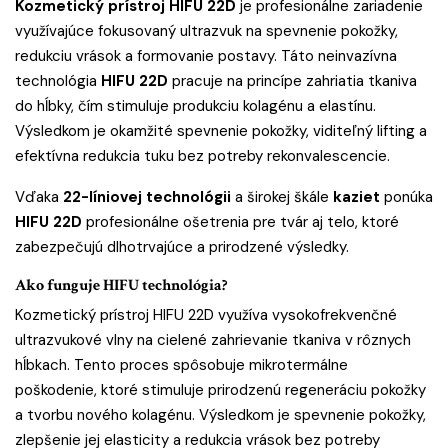
Kozmetický prístroj HIFU 22D
je profesionálne zariadenie
využívajúce fokusovaný ultrazvuk na spevnenie pokožky,
redukciu vrások a formovanie postavy. Táto neinvazívna
technológia
HIFU 22D
pracuje na princípe zahriatia tkaniva
do hĺbky, čím stimuluje produkciu kolagénu a elastínu.
Výsledkom je okamžité spevnenie pokožky, viditeľný lifting a
efektívna redukcia tuku bez potreby rekonvalescencie.
Vďaka
22-líniovej technológii
a širokej škále
kaziet
ponúka
HIFU 22D
profesionálne ošetrenia pre tvár aj telo, ktoré
zabezpečujú dlhotrvajúce a prirodzené výsledky.
Ako funguje HIFU technológia?
Kozmetický prístroj HIFU 22D využíva vysokofrekvenčné
ultrazvukové vlny na cielené zahrievanie tkaniva v rôznych
hĺbkach.
Tento proces spôsobuje mikrotermálne
poškodenie, ktoré stimuluje prirodzenú regeneráciu pokožky
a tvorbu nového kolagénu.
Výsledkom je spevnenie pokožky,
zlepšenie jej elasticity a redukcia vrások bez potreby