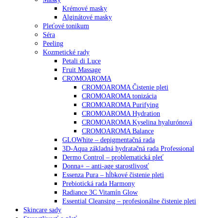
Krémové masky
Alginátové masky
Pleťové tonikum
Séra
Peeling
Kozmetické rady
Petali di Luce
Fruit Massage
CROMOAROMA
CROMOAROMA Čistenie pleti
CROMOAROMA tonizácia
CROMOAROMA Purifying
CROMOAROMA Hydration
CROMOAROMA Kyselina hyalurónová
CROMOAROMA Balance
GLOWhite – depigmentačná rada
3D-Aqua základná hydratačná rada Professional
Dermo Control – problematická pleť
Donna+ – anti-age starostlivosť
Essenza Pura – hĺbkové čistenie pleti
Prebiotická rada Harmony
Radiance 3C Vitamín Glow
Essential Cleansing – profesionálne čistenie pleti
Skincare sady