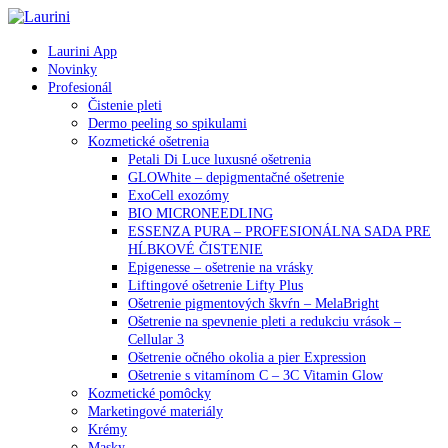
Laurini App
Novinky
Profesionál
Čistenie pleti
Dermo peeling so spikulami
Kozmetické ošetrenia
Petali Di Luce luxusné ošetrenia
GLOWhite – depigmentačné ošetrenie
ExoCell exozómy
BIO MICRONEEDLING
ESSENZA PURA – PROFESIONÁLNA SADA PRE
HĹBKOVÉ ČISTENIE
Epigenesse – ošetrenie na vrásky
Liftingové ošetrenie Lifty Plus
Ošetrenie pigmentových škvŕn – MelaBright
Ošetrenie na spevnenie pleti a redukciu vrások –
Cellular 3
Ošetrenie očného okolia a pier Expression
Ošetrenie s vitamínom C – 3C Vitamin Glow
Kozmetické pomôcky
Marketingové materiály
Krémy
Masky