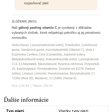
rozjasňovač pleti
ZLOŽENIE (INCI)
Náš
gélový peeling vitamín C
je vyrobený z dôkladne
vybraných zložiek, ktoré rešpektujú pokožku aj jej prirodzenú
rovnováhu.
Voda (Aqua), Lauroylsarkozinát sodný, Propándiol, Celulózová
guma, Xantánová guma, Ascorbylpalmitát (Vitamín C), Vosk z
Euphorbia Cerifera Cera (Candelilla), Jojobové estery,
Metylkokoyltaurát sodný, Kokoamfoacetát sodný, Laurylglukozid,
C12-13 Alkyllaktát, Stearylstearát, Kyselina citrónová, Polysorbát
20, Kaprylylglykol, Fenetylalkohol, Disodná soľ EDTA, Parfum
(vôňa), Linalool, Limonén, Hexylcinnamal, Benzylsalicylát, CI
73360 (Red 30), Mastenec, CI 15985 (Yellow 6).
Kód: 2.04.46 | Objem: 250 ml
Ďalšie informácie
Typ pleti
Všetky typy pleti