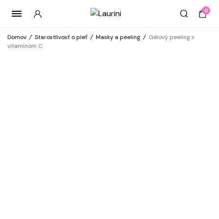
0
Domov
/
Starostlivosť o pleť
/
Masky a peeling
/
Gélový peeling s
vitamínom C