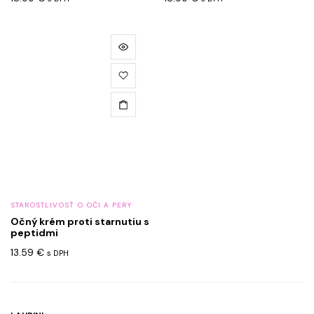
STAROSTLIVOSŤ O OČI A PERY
Očný krém proti starnutiu s
peptidmi
13.59
€
s DPH