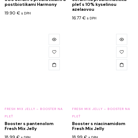
postbiotikami Harmony
pleť s 10% kyselinou
azelaovou
19.90
€
s DPH
16.77
€
s DPH
FRESH MIX JELLY – BOOSTER NA
FRESH MIX JELLY – BOOSTER NA
PLEŤ
PLEŤ
Booster s pantenolom
Booster s niacinamidom
Fresh Mix Jelly
Fresh Mix Jelly
18.99
€
18.99
€
s DPH
s DPH