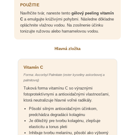
POUŽITIE
Navlhčite tvár, naneste tento
gélový peeling vitamín
C
a emulgujte krúživými pohybmi. Následne dôkladne
opláchnite vlažnou vodou. Na zosilnenie účinku
tonizujte ružovou alebo hamamelovou vodou.
Hlavná zložka
Vitamín C
Forma: Ascorbyl Palmitate (ester kyseliny askorbovej a
palmitovej)
Tuková forma vitamínu C so výraznými
fotoprotektívnymi a antioxidačnými vlastnosťami,
ktorá neutralizuje hlavné voľné radikály.
Pôsobí silným antioxidačným účinkom,
predchádza degradácii kolagénu
Je dôležitý pre tvorbu kolagénu, zlepšuje
elasticitu a tonus pleti
Inhibuje tvorbu melanínu, pôsobí ako výborný