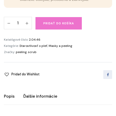
Gélový
PRIDAŤ DO KOŠÍKA
peeling
s
vitamínom
Katalógové číslo:
2.04.46
C
Kategórie:
Starostlivosť o pleť
,
Masky a peeling
quantity
Značky:
peeling
,
scrub
Pridať do Wishlist
Popis
Ďalšie informácie