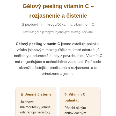
Gélový peeling vitamín C –
rozjasnenie a čistenie
S jojobovými mikroguľôčkami a vitamínom C
Textúra: gél s jemnými jojobovými mikroguľôčkami
Gélový peeling vitamín C
jemne exfoliuje pokožku
vďaka jojobovým mikroguľôčkam, ktoré odstraňujú
nečistoty a odumreté bunky z povrchu pleti. Vitamín C
má rozjasňujúce a antioxidačné vlastnosti. Pleť bude
okamžite čistejšia, prečistená a rozjasnená, a to
prirodzene a jemne.
💧 Jemné čistenie
✨ Vitamín C
palmitát
Jojobové
mikroguľôčky jemne
Pôsobí silným
odstraňujú nečistoty
antioxidačným