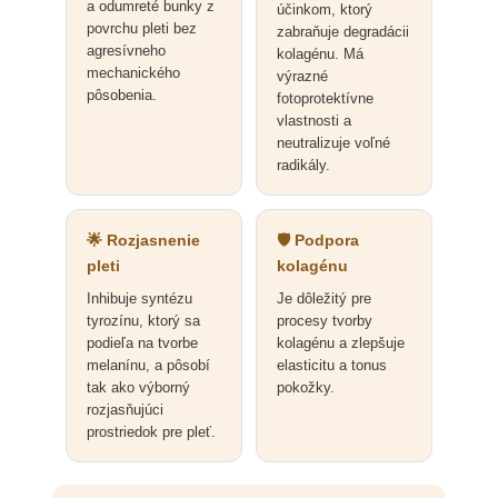
a odumreté bunky z
účinkom, ktorý
povrchu pleti bez
zabraňuje degradácii
agresívneho
kolagénu. Má
mechanického
výrazné
pôsobenia.
fotoprotektívne
vlastnosti a
neutralizuje voľné
radikály.
🌟 Rozjasnenie
🛡️ Podpora
pleti
kolagénu
Inhibuje syntézu
Je dôležitý pre
tyrozínu, ktorý sa
procesy tvorby
podieľa na tvorbe
kolagénu a zlepšuje
melanínu, a pôsobí
elasticitu a tonus
tak ako výborný
pokožky.
rozjasňujúci
prostriedok pre pleť.