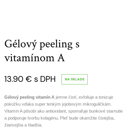
Gélový peeling s
vitamínom A
13.90
€
s DPH
NA SKLADE
Gélový peeling vitamín A
jemne čistí, exfoliuje a tonizuje
pokožku vďaka super tenkým jojobovým mikroguličkám.
Vitamín A pôsobí ako antioxidant, spomaľuje bunkové starnutie
a podporuje tvorbu kolagénu. Pleť bude okamžite čistejšia,
žiarivejšia a hladšia.