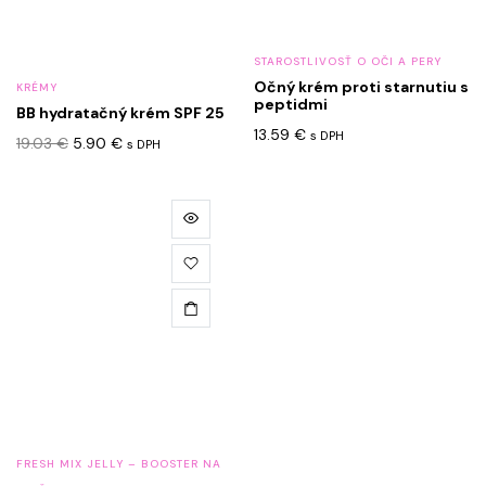
môžete
vybrať
STAROSTLIVOSŤ O OČI A PERY
na
Očný krém proti starnutiu s
KRÉMY
stránke
peptidmi
BB hydratačný krém SPF 25
produktu.
13.59
€
s DPH
Pôvodná
Aktuálna
19.03
€
5.90
€
s DPH
cena
cena
bola:
je:
19.03 €.
5.90 €.
FRESH MIX JELLY – BOOSTER NA