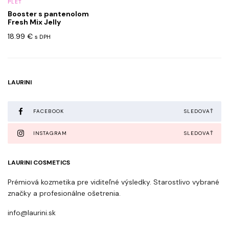
PLEŤ
Booster s pantenolom
Fresh Mix Jelly
18.99
€
s DPH
LAURINI
FACEBOOK
SLEDOVAŤ
INSTAGRAM
SLEDOVAŤ
LAURINI COSMETICS
Prémiová kozmetika pre viditeľné výsledky. Starostlivo vybrané
značky a profesionálne ošetrenia.
info@laurini.sk