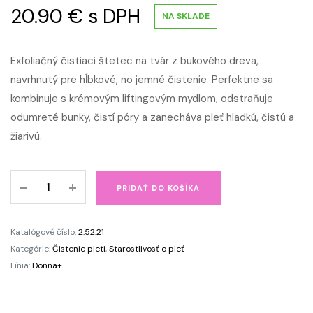
20.90
€
s DPH
NA SKLADE
Exfoliačný čistiaci štetec na tvár z bukového dreva,
navrhnutý pre hĺbkové, no jemné čistenie. Perfektne sa
kombinuje s krémovým liftingovým mydlom, odstraňuje
odumreté bunky, čistí póry a zanecháva pleť hladkú, čistú a
žiarivú.
Exfoliačný
PRIDAŤ DO KOŠÍKA
čistiaci
štetec
na
Katalógové číslo:
2.52.21
tvár
Kategórie:
Čistenie pleti
,
Starostlivosť o pleť
EXFOLIANT•BRUSH
Línia:
Donna+
quantity