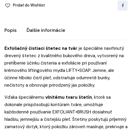
Pridať do Wishlist
Popis
Ďalšie informácie
Exfoliačný čistiaci štetec na tvár
je špeciálne navrhnutý
drevený štetec z kvalitného bukového dreva, vytvorený na
prehĺbenie účinku čistenia a exfoliácie pri používaní
krémového liftingového mydla LIFTY•SOAP
. Jemne, ale
účinne hlboko čistí pleť, odstraňuje odumreté bunky,
nečistoty a obnovuje prirodzený jas pokožky.
Vďaka špeciálnemu
vlnitému tvaru štetín
, ktoré sa
dokonale prispôsobujú kontúram tváre, umožňuje
každodenné používanie EXFOLIANT•BRUSH dosiahnuť
hladšiu, jemnejšiu a čistejšiu pleť. Štetiny poskytujú príjemný
zamatový dotyk, ktorý pokožku zároveň masíruje, prekrvuje a