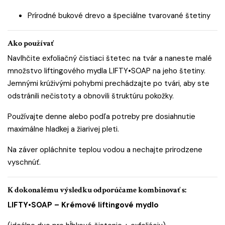
Prírodné bukové drevo a špeciálne tvarované štetiny
Ako používať
Navlhčite exfoliačný čistiaci štetec na tvár a naneste malé
množstvo liftingového mydla
LIFTY•SOAP
na jeho štetiny.
Jemnými krúživými pohybmi prechádzajte po tvári, aby ste
odstránili nečistoty a obnovili štruktúru pokožky.
Používajte denne alebo podľa potreby pre dosiahnutie
maximálne hladkej a žiarivej pleti.
Na záver opláchnite teplou vodou a nechajte prirodzene
vyschnúť.
K dokonalému výsledku odporúčame kombinovať s:
LIFTY•SOAP – Krémové liftingové mydlo