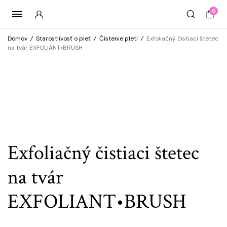
0
Domov
/
Starostlivosť o pleť
/
Čistenie pleti
/
Exfoliačný čistiaci štetec
na tvár EXFOLIANT•BRUSH
Exfoliačný čistiaci štetec
na tvár
EXFOLIANT•BRUSH