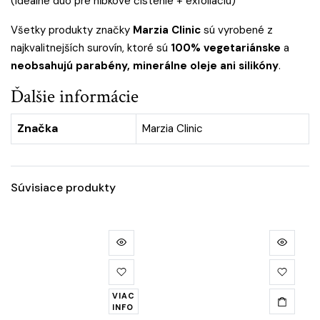
(ideálne duo pre hĺbkové čistenie + exfoliáciu)
Všetky produkty značky
Marzia Clinic
sú vyrobené z
najkvalitnejších surovín, ktoré sú
100% vegetariánske
a
neobsahujú parabény, minerálne oleje ani silikóny
.
Ďalšie informácie
Značka
Marzia Clinic
Súvisiace produkty
VIAC
INFO