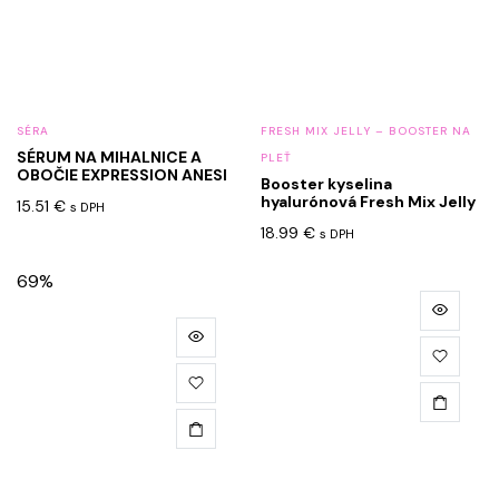
SÉRA
FRESH MIX JELLY – BOOSTER NA
SÉRUM NA MIHALNICE A
PLEŤ
OBOČIE EXPRESSION ANESI
Booster kyselina
hyalurónová Fresh Mix Jelly
15.51
€
s DPH
18.99
€
s DPH
69%
Tento
produkt
má
viacero
variantov.
Možnosti
si