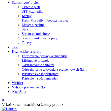
Starostlivosť o pleť
Čistenie pleti
SPF kozmetika
Krémy
Fresh Mix Jelly – booster na pleť
Masky a peeling
Séra
Sérum na mihalnice
Starostlivosť o oči a pery
Tonery
Telo
Kozmetické prístroje
Formovanie postavy a chudnutie
Liftingové prístroje
Odstraňovanie chĺpkov
Odstraňovanie tetovania a pigmentových škvŕn
Príslušenstvo k prístrojom
Prístroje na ošetrenie pleti
Wishlist
Výhody pre kozmetičky
Akadémia
0
V košíku sa nenachádza žiadny produkt.