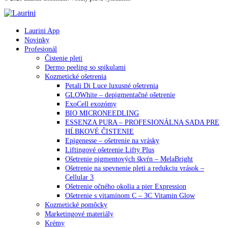
Laurini App
Novinky
Profesionál
Čistenie pleti
Dermo peeling so spikulami
Kozmetické ošetrenia
Petali Di Luce luxusné ošetrenia
GLOWhite – depigmentačné ošetrenie
ExoCell exozómy
BIO MICRONEEDLING
ESSENZA PURA – PROFESIONÁLNA SADA PRE
HĹBKOVÉ ČISTENIE
Epigenesse – ošetrenie na vrásky
Liftingové ošetrenie Lifty Plus
Ošetrenie pigmentových škvŕn – MelaBright
Ošetrenie na spevnenie pleti a redukciu vrások –
Cellular 3
Ošetrenie očného okolia a pier Expression
Ošetrenie s vitamínom C – 3C Vitamin Glow
Kozmetické pomôcky
Marketingové materiály
Krémy