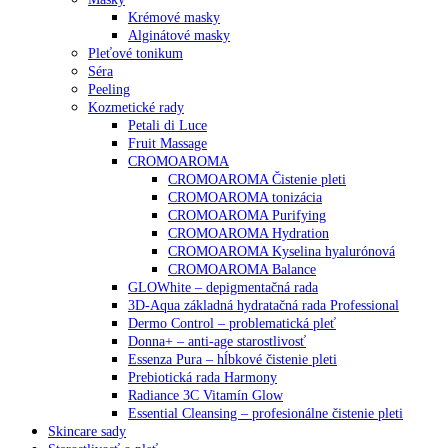
Krémové masky
Alginátové masky
Pleťové tonikum
Séra
Peeling
Kozmetické rady
Petali di Luce
Fruit Massage
CROMOAROMA
CROMOAROMA Čistenie pleti
CROMOAROMA tonizácia
CROMOAROMA Purifying
CROMOAROMA Hydration
CROMOAROMA Kyselina hyalurónová
CROMOAROMA Balance
GLOWhite – depigmentačná rada
3D-Aqua základná hydratačná rada Professional
Dermo Control – problematická pleť
Donna+ – anti-age starostlivosť
Essenza Pura – hĺbkové čistenie pleti
Prebiotická rada Harmony
Radiance 3C Vitamín Glow
Essential Cleansing – profesionálne čistenie pleti
Skincare sady