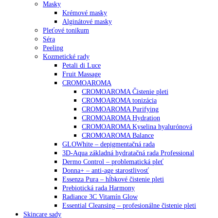
Masky
Krémové masky
Alginátové masky
Pleťové tonikum
Séra
Peeling
Kozmetické rady
Petali di Luce
Fruit Massage
CROMOAROMA
CROMOAROMA Čistenie pleti
CROMOAROMA tonizácia
CROMOAROMA Purifying
CROMOAROMA Hydration
CROMOAROMA Kyselina hyalurónová
CROMOAROMA Balance
GLOWhite – depigmentačná rada
3D-Aqua základná hydratačná rada Professional
Dermo Control – problematická pleť
Donna+ – anti-age starostlivosť
Essenza Pura – hĺbkové čistenie pleti
Prebiotická rada Harmony
Radiance 3C Vitamín Glow
Essential Cleansing – profesionálne čistenie pleti
Skincare sady