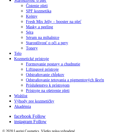
Starostlivosť o pleť
Čistenie pleti
SPF kozmetika
Krémy
Fresh Mix Jelly – booster na pleť
Masky a peeling
Séra
Sérum na mihalnice
Starostlivosť o oči a pery
Tonery
Telo
Kozmetické prístroje
Formovanie postavy a chudnutie
Liftingové prístroje
Odstraňovanie chĺpkov
Odstraňovanie tetovania a pigmentových škvŕn
Príslušenstvo k prístrojom
Prístroje na ošetrenie pleti
Wishlist
Výhody pre kozmetičky
Akadémia
facebook
Follow
instagram
Follow
© 2020 Laurini Cosmetics. Všetky práva vyhradené.