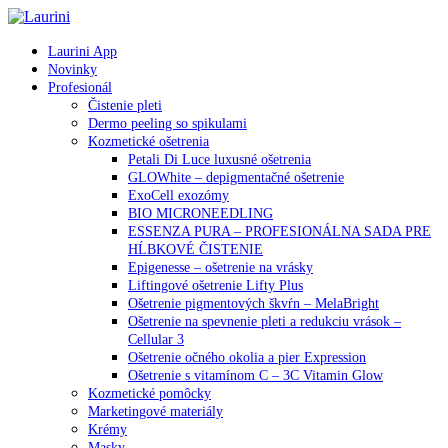
Laurini App
Novinky
Profesionál
Čistenie pleti
Dermo peeling so spikulami
Kozmetické ošetrenia
Petali Di Luce luxusné ošetrenia
GLOWhite – depigmentačné ošetrenie
ExoCell exozómy
BIO MICRONEEDLING
ESSENZA PURA – PROFESIONÁLNA SADA PRE
HĹBKOVÉ ČISTENIE
Epigenesse – ošetrenie na vrásky
Liftingové ošetrenie Lifty Plus
Ošetrenie pigmentových škvŕn – MelaBright
Ošetrenie na spevnenie pleti a redukciu vrások –
Cellular 3
Ošetrenie očného okolia a pier Expression
Ošetrenie s vitamínom C – 3C Vitamin Glow
Kozmetické pomôcky
Marketingové materiály
Krémy
Masky