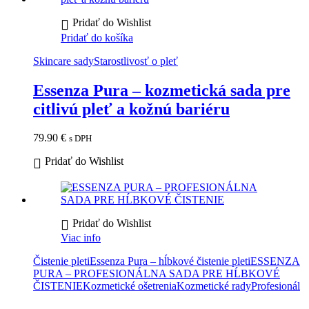
Pridať do Wishlist
Pridať do košíka
Skincare sady
Starostlivosť o pleť
Essenza Pura – kozmetická sada pre
citlivú pleť a kožnú bariéru
79.90
€
s DPH
Pridať do Wishlist
Pridať do Wishlist
Viac info
Čistenie pleti
Essenza Pura – hĺbkové čistenie pleti
ESSENZA
PURA – PROFESIONÁLNA SADA PRE HĹBKOVÉ
ČISTENIE
Kozmetické ošetrenia
Kozmetické rady
Profesionál