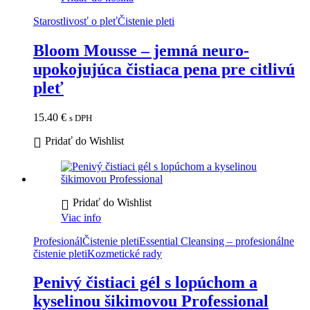
Starostlivosť o pleť
Čistenie pleti
Bloom Mousse – jemná neuro-
upokojujúca čistiaca pena pre citlivú
pleť
15.40
€
s DPH
Pridať do Wishlist
Pridať do Wishlist
Viac info
Profesionál
Čistenie pleti
Essential Cleansing – profesionálne
čistenie pleti
Kozmetické rady
Penivý čistiaci gél s lopúchom a
kyselinou šikimovou Professional