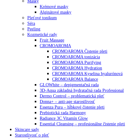
Masky
Krémové masky
Alginátové masky
Pleťové tonikum
Séra
Peeling
Kozmetické rady
Fruit Massage
CROMOAROMA
CROMOAROMA Čistenie pleti
CROMOAROMA tonizácia
CROMOAROMA Purifying
CROMOAROMA Hydration
CROMOAROMA Kyselina hyalurónová
CROMOAROMA Balance
GLOWhite – depigmentačná rada
3D-Aqua základná hydratačná rada Professional
Dermo Control – problematická pleť
Donna+ – anti-age starostlivosť
Essenza Pura – hĺbkové čistenie pleti
Prebiotická rada Harmony
Radiance 3C Vitamín Glow
Essential Cleansing – profesionálne čistenie pleti
Skincare sady
Starostlivosť o pleť