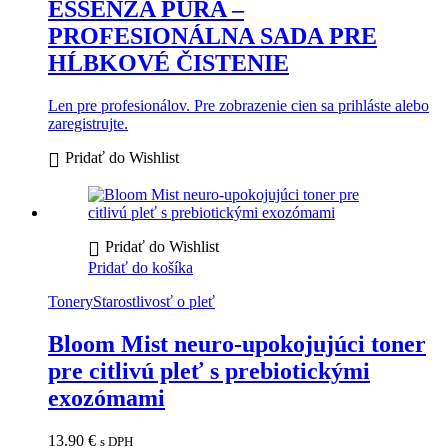
ESSENZA PURA –
PROFESIONÁLNA SADA PRE
HĹBKOVÉ ČISTENIE
Len pre profesionálov. Pre zobrazenie cien sa prihláste alebo
zaregistrujte.
Pridať do Wishlist
Pridať do Wishlist
Pridať do košíka
Tonery
Starostlivosť o pleť
Bloom Mist neuro-upokojujúci toner
pre citlivú pleť s prebiotickými
exozómami
13.90
€
s DPH