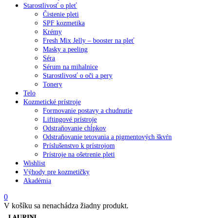
Starostlivosť o pleť
Čistenie pleti
SPF kozmetika
Krémy
Fresh Mix Jelly – booster na pleť
Masky a peeling
Séra
Sérum na mihalnice
Starostlivosť o oči a pery
Tonery
Telo
Kozmetické prístroje
Formovanie postavy a chudnutie
Liftingové prístroje
Odstraňovanie chĺpkov
Odstraňovanie tetovania a pigmentových škvŕn
Príslušenstvo k prístrojom
Prístroje na ošetrenie pleti
Wishlist
Výhody pre kozmetičky
Akadémia
0
V košíku sa nenachádza žiadny produkt.