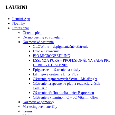
Laurini App
Novinky
Profesionál
Čistenie pleti
Dermo peeling so spikulami
Kozmetické ošetrenia
GLOWhite – depigmentačné ošetrenie
ExoCell exozómy
BIO MICRONEEDLING
ESSENZA PURA – PROFESIONÁLNA SADA PRE
HĹBKOVÉ ČISTENIE
Epigenesse – ošetrenie na vrásky
Liftingové ošetrenie Lifty Plus
Ošetrenie pigmentových škvŕn – MelaBright
Ošetrenie na spevnenie pleti a redukciu vrások –
Cellular 3
Ošetrenie očného okolia a pier Expression
Ošetrenie s vitamínom C – 3C Vitamin Glow
Kozmetické pomôcky
Marketingové materiály
Krémy