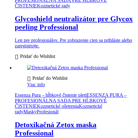
PROFESIONÁLNA SADA PRE HĹBKOVÉ
ČISTENIE
Kozmetické rady
Glycoshield neutralizátor pre Glycox
peeling Professional
Len pre profesionálov. Pre zobrazenie cien sa prihláste alebo
zaregistrujte.
Pridať do Wishlist
Pridať do Wishlist
Viac info
Essenza Pura – hĺbkové čistenie pleti
ESSENZA PURA –
PROFESIONÁLNA SADA PRE HĹBKOVÉ
ČISTENIE
Kozmetické ošetrenia
Kozmetické
rady
Masky
Profesionál
Detoxikačná Zetox maska
Professional