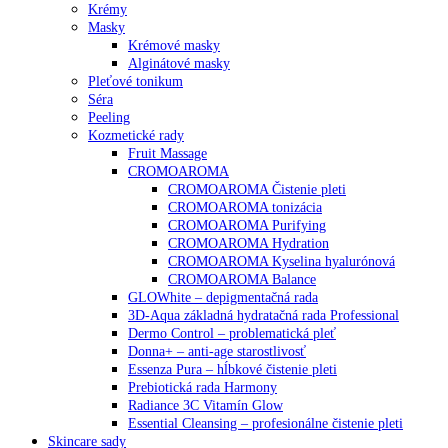
Krémy
Masky
Krémové masky
Alginátové masky
Pleťové tonikum
Séra
Peeling
Kozmetické rady
Fruit Massage
CROMOAROMA
CROMOAROMA Čistenie pleti
CROMOAROMA tonizácia
CROMOAROMA Purifying
CROMOAROMA Hydration
CROMOAROMA Kyselina hyalurónová
CROMOAROMA Balance
GLOWhite – depigmentačná rada
3D-Aqua základná hydratačná rada Professional
Dermo Control – problematická pleť
Donna+ – anti-age starostlivosť
Essenza Pura – hĺbkové čistenie pleti
Prebiotická rada Harmony
Radiance 3C Vitamín Glow
Essential Cleansing – profesionálne čistenie pleti
Skincare sady