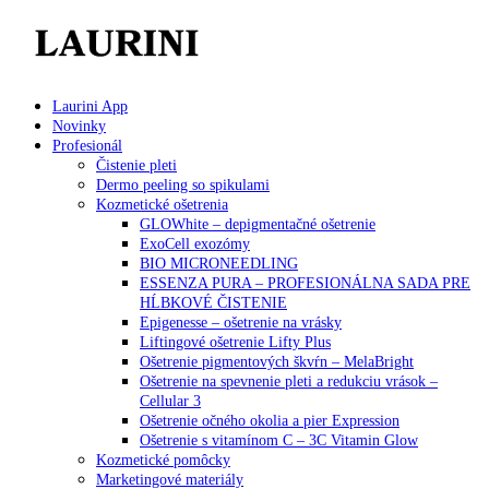
Laurini App
Novinky
Profesionál
Čistenie pleti
Dermo peeling so spikulami
Kozmetické ošetrenia
GLOWhite – depigmentačné ošetrenie
ExoCell exozómy
BIO MICRONEEDLING
ESSENZA PURA – PROFESIONÁLNA SADA PRE
HĹBKOVÉ ČISTENIE
Epigenesse – ošetrenie na vrásky
Liftingové ošetrenie Lifty Plus
Ošetrenie pigmentových škvŕn – MelaBright
Ošetrenie na spevnenie pleti a redukciu vrások –
Cellular 3
Ošetrenie očného okolia a pier Expression
Ošetrenie s vitamínom C – 3C Vitamin Glow
Kozmetické pomôcky
Marketingové materiály