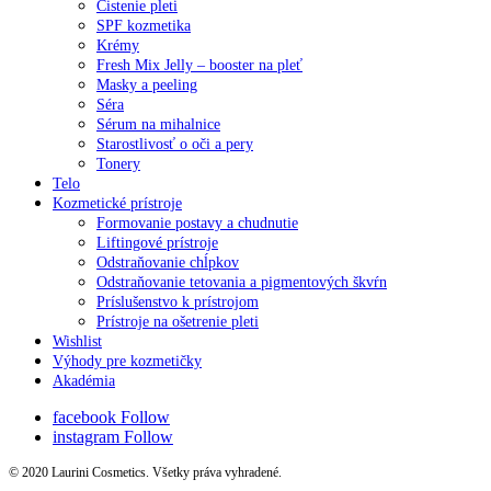
Čistenie pleti
SPF kozmetika
Krémy
Fresh Mix Jelly – booster na pleť
Masky a peeling
Séra
Sérum na mihalnice
Starostlivosť o oči a pery
Tonery
Telo
Kozmetické prístroje
Formovanie postavy a chudnutie
Liftingové prístroje
Odstraňovanie chĺpkov
Odstraňovanie tetovania a pigmentových škvŕn
Príslušenstvo k prístrojom
Prístroje na ošetrenie pleti
Wishlist
Výhody pre kozmetičky
Akadémia
facebook
Follow
instagram
Follow
© 2020 Laurini Cosmetics. Všetky práva vyhradené.